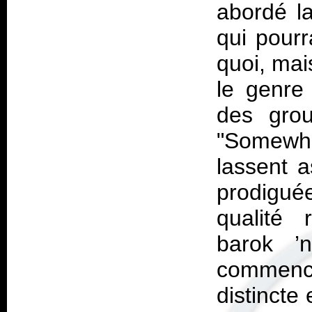
abordé la
qui pourr
quoi, mai
le genre
des gro
"Somewhe
lassent a
prodigué
qualité 
barok ’
commence 
distincte