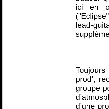
ici en 
("Eclips
lead-g
Toujours
prod’, re
groupe po
d’atmosp
d’une pr