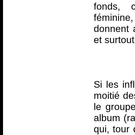
fonds, 
féminine,
donnent 
Si les in
moitié des
le group
album (r
qui, tour