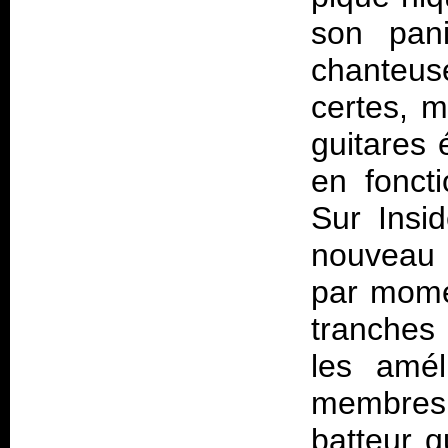
son pani
chanteuse
certes, 
guitares 
en fonct
Sur
Insi
nouveau c
par mome
tranches 
les amél
membres 
batteur q