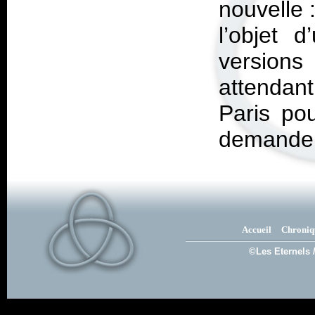
nouvelle :
l’objet 
versions
attendan
Paris po
demande 
Accueil
Chroniq
©Les Eternels 