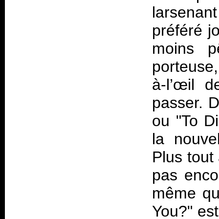
larsenan
préféré j
moins p
porteuse,
à-l’œil 
passer. D
ou "To Di
la nouve
Plus tout
pas enco
même qu’
You?" est