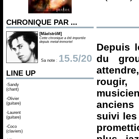
CHRONIQUE PAR ...
[MäelströM]
Cette chronique a été importée
depuis metal-immortel
Depuis l
15.5/20
du grou
Sa note :
attendre
LINE UP
rougir,
-Sandy
(chant)
musicie
-Olivier
anciens 
(guitare)
-Laurent
suivi le
(guitare)
prometti
-Coco
(claviers)