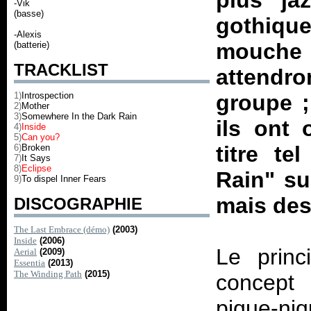
plus ja
-Vik
(basse)
gothique.
-Alexis
mouche a
(batterie)
TRACKLIST
attendro
1)
Introspection
groupe ;
2)
Mother
3)
Somewhere In the Dark Rain
ils ont
4)
Inside
5)
Can you?
titre t
6)
Broken
7)
It Says
8)
Eclipse
Rain" su
9)
To dispel Inner Fears
mais des
DISCOGRAPHIE
The Last Embrace (démo)
(2003)
Inside
(2006)
Le princ
Aerial
(2009)
Essentia
(2013)
The Winding Path
(2015)
concept 
pique-niq