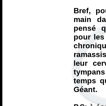
Bref, po
main da
pensé q
pour les
chroniq
ramassis
leur cer
tympan
temps qu
Géant.