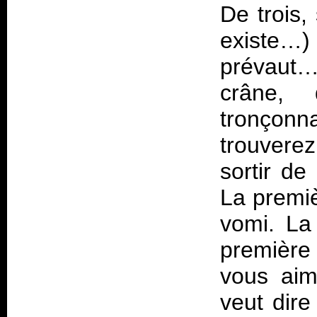
De trois,
existe…)
prévau
crâne,
tronço
trouverez
sortir de
La premiè
vomi. La
première
vous aim
veut dire