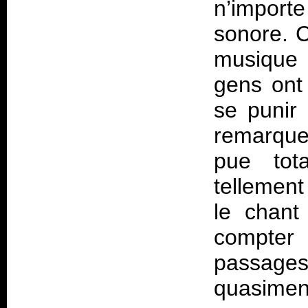
n’impor
sonore. 
musiqu
gens ont
se punir 
remarquer
pue tot
tellement
le chant
compter
passages
quasiment