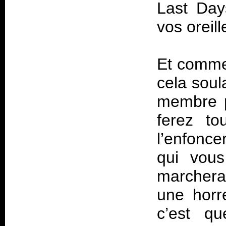
Last Day
vos oreil
Et comme 
cela soul
membre ph
ferez to
l’enfonce
qui vous
marchera
une horre
c’est q