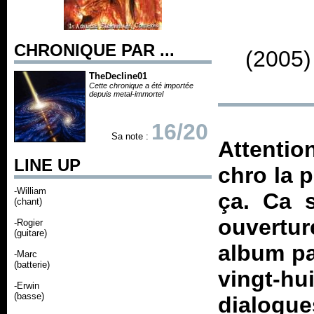
CHRONIQUE PAR ...
(2005)
TheDecline01
Cette chronique a été importée
depuis metal-immortel
16/20
Sa note :
Attentio
LINE UP
chro la p
-William
ça. Ca 
(chant)
ouvertur
-Rogier
(guitare)
album pa
-Marc
(batterie)
vingt-
-Erwin
(basse)
dialogue