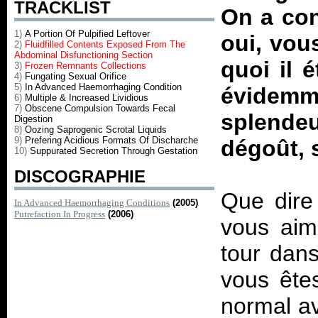
TRACKLIST
On a con
1)
A Portion Of Pulpified Leftover
oui, vou
2)
Fluidfilled Contents Exposed From The
Abdominal Disfunctioning Section
quoi il 
3)
Frozen Remnants Collections
4)
Fungating Sexual Orifice
5)
In Advanced Haemorrhaging Condition
évidemm
6)
Multiple & Increased Lividious
7)
Obscene Compulsion Towards Fecal
splendeu
Digestion
8)
Oozing Saprogenic Scrotal Liquids
9)
Prefering Acidious Formats Of Discharche
dégoût, 
10)
Suppurated Secretion Through Gestation
DISCOGRAPHIE
Que dire
In Advanced Haemorrhaging Conditions
(2005)
Putrefaction In Progress
(2006)
vous aim
tour dan
vous ête
normal av