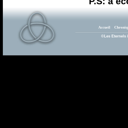
P.S: à é
Accueil
Chroniq
©Les Eternels 