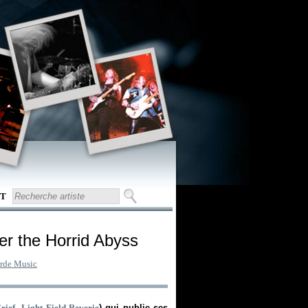
T
er the Horrid Abyss
rde Music
rief
,
Light Field Reverie
) qui publie ses