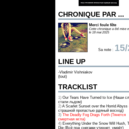
CHRONIQUE PAR ...
Merci foule fête
Cette chronique a été mise e
le 18 mai 2025
15/
Sa note :
LINE UP
-Vladimir Vishniakov
(tout)
TRACKLIST
1)
Our Tears Have Turned to Ice (Наши с
стали льдом)
2)
A Scarlet Sunset over the Horrid Abyss
страшной пропастью рдяный восход)
3)
The Deadly Fog Drags Forth (Тянется
смертная мгла)
4)
Everything Under the Snow Will Hush, 
Die (Всё под снегами утихнет, умрёт)