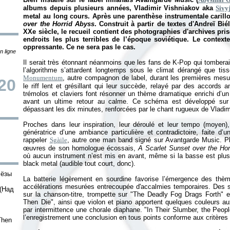
albums depuis plusieurs années, Vladimir Vishniakov aka
Sivy
metal au long cours. Après une parenthèse instrumentale carill
over the Horrid Abyss
. Construit à partir de textes d'Andreï Bi
XXe siècle, le recueil contient des photographies d'archives pr
endroits les plus terribles de l’époque soviétique. Le context
oppressante. Ce ne sera pas le cas.
n ligne
Il serait très étonnant néanmoins que les fans de K-Pop qui tomberaie
l’algorithme s’attardent longtemps sous le climat dérangé que ti
Monumentum
, autre compagnon de label, durant les premières mesu
20
le riff lent et grésillant qui leur succède, relayé par des accords
trémolos et claviers font résonner un thème dramatique enrichi d’un
avant un ultime retour au calme. Ce schéma est développé sur 
dépassant les dix minutes, renforcées par le chant rugueux de Vladim
Proches dans leur inspiration, leur déroulé et leur tempo (moyen)
génératrice d’une ambiance particulière et contradictoire, faite d
rappeler
Sgàile
, autre one man band signé sur Avantgarde Music. P
œuvres de son homologue écossais,
A Scarlet Sunset over the Ho
où aucun instrument n’est mis en avant, même si la basse est plu
black metal (audible tout court, donc).
лёзы
La batterie légèrement en sourdine favorise l’émergence des thè
accélérations mesurées entrecoupée d'accalmies temporaires. Des s
 (Над
sur la chanson-titre, trompette sur "The Deadly Fog Drags Forth" 
Then Die", ainsi que violon et piano apportent quelques couleurs a
par intermittence une chorale diaphane. "In Their Slumber, the Peopl
l’enregistrement une conclusion en tous points conforme aux critères 
Then