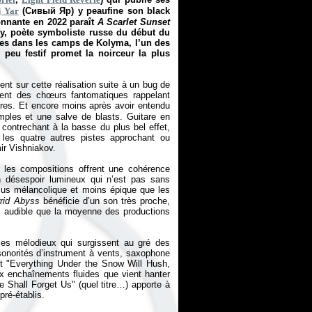
j Yar
(Сивый Яр) y peaufine son black
onnante en 2022 paraît
A Scarlet Sunset
ély, poète symboliste russe du début du
ises dans les camps de Kolyma, l’un des
e peu festif promet la noirceur la plus
nt sur cette réalisation suite à un bug de
ssent des chœurs fantomatiques rappelant
res. Et encore moins après avoir entendu
 amples et une salve de blasts. Guitare en
 contrechant à la basse du plus bel effet,
les quatre autres pistes approchant ou
ir Vishniakov.
, les compositions offrent une cohérence
’un désespoir lumineux qui n’est pas sans
lus mélancolique et moins épique que les
rrid Abyss
bénéficie d’un son très proche,
s audible que la moyenne des productions
mes mélodieux qui surgissent au gré des
onorités d’instrument à vents, saxophone
et "Everything Under the Snow Will Hush,
ux enchaînements fluides que vient hanter
e Shall Forget Us" (quel titre…) apporte à
pré-établis.