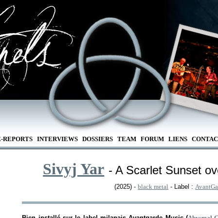
E-REPORTS
INTERVIEWS
DOSSIERS
TEAM
FORUM
LIENS
CONTAC
Sivyj Yar
- A Scarlet Sunset ov
(2025) -
black metal
- Label :
AvantGa
Bien installé sur le label milanais Avantgarde Music (
Abysmal G