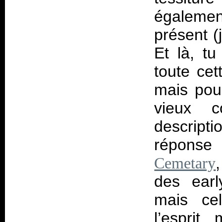
égalemen
présent (j
Et là, tu
toute cet
mais pour
vieux c
descripti
réponse 
Cemetary
des earl
mais ce
l’esprit,