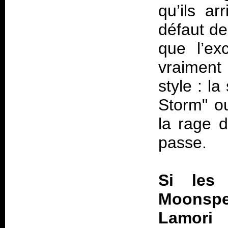
qu’ils ar
défaut de
que l’ex
vraiment
style : l
Storm" ou
la rage d
passe.
Si les
Moonspe
Lamori 