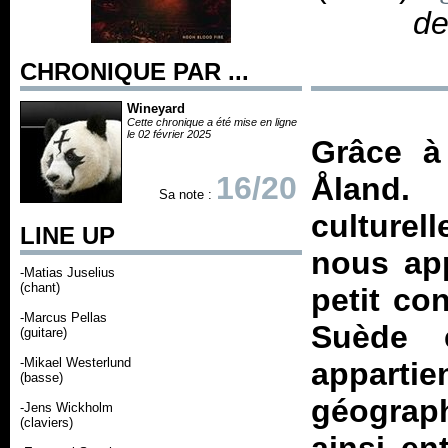
d
CHRONIQUE PAR ...
Wineyard
Cette chronique a été mise en ligne
le 02 février 2025
Grâce à 
16/20
Åland.
Sa note :
culture
LINE UP
nous app
-Matias Juselius
(chant)
petit co
-Marcus Pellas
Suède 
(guitare)
-Mikael Westerlund
apparti
(basse)
géograph
-Jens Wickholm
(claviers)