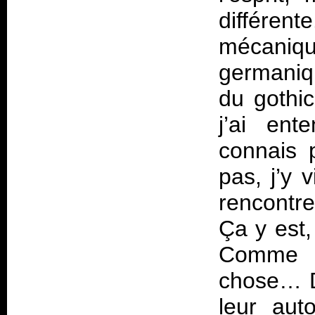
différent
mécaniq
germaniqu
du gothi
j’ai en
connais 
pas, j’y 
rencontre
Ça y est,
Comme s
chose… D’
leur auto