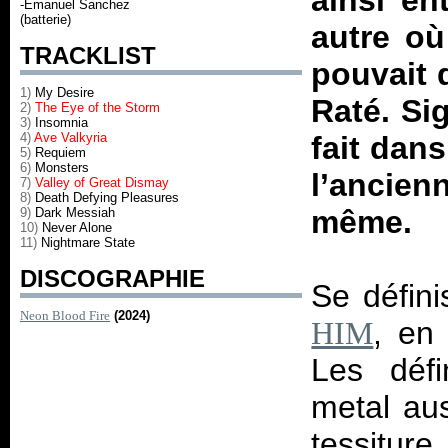
ainsi en
-Emanuel Sanchez
(batterie)
autre où
TRACKLIST
pouvait 
1)
My Desire
Raté. Sig
2)
The Eye of the Storm
3)
Insomnia
4)
Ave Valkyria
fait dan
5)
Requiem
6)
Monsters
l’ancie
7)
Valley of Great Dismay
8)
Death Defying Pleasures
même.
9)
Dark Messiah
10)
Never Alone
11)
Nightmare State
DISCOGRAPHIE
Se défin
Neon Blood Fire
(2024)
, en
HIM
Les déf
metal aus
tessitu