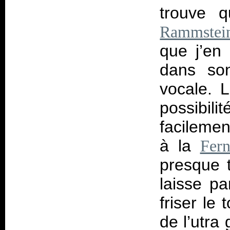
trouve q
Rammstei
que j’en 
dans son
vocale. 
possibili
facileme
à la
Fern
presque t
laisse p
friser le
de l’utra