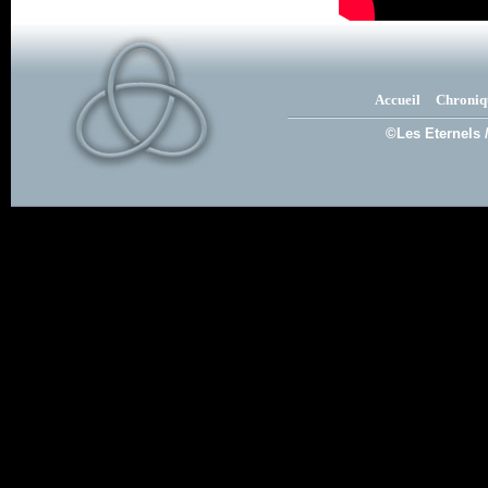
Accueil
Chroniq
©Les Eternels 