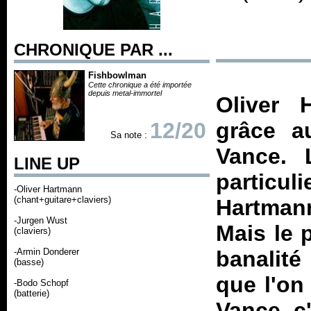
CHRONIQUE PAR ...
Fishbowlman
Cette chronique a été importée
depuis metal-immortel
Oliver H
12/20
grâce a
Sa note :
Vance. 
LINE UP
particuli
-Oliver Hartmann
(chant+guitare+claviers)
Hartmann
-Jurgen Wust
Mais le 
(claviers)
-Armin Donderer
banalité
(basse)
que l'on
-Bodo Schopf
(batterie)
Vance, c