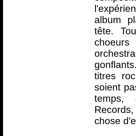
l'expérie
album pl
tête. To
choeurs
orchestr
gonflants
titres r
soient p
temps, 
Records, 