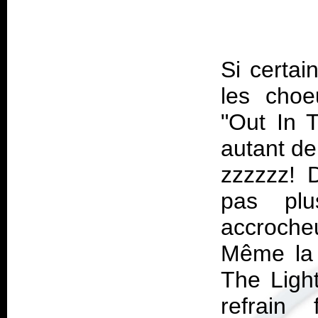
Si certai
les choeu
"Out In 
autant de
zzzzzz! 
pas plu
accroche
Même la 
The Light
refrain 