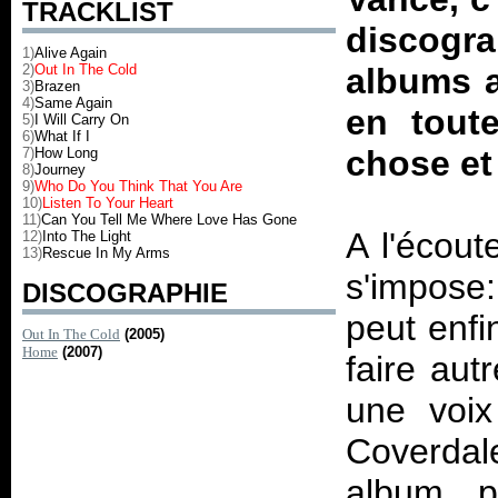
TRACKLIST
discogr
1)
Alive Again
2)
Out In The Cold
albums a
3)
Brazen
4)
Same Again
en tout
5)
I Will Carry On
6)
What If I
chose et
7)
How Long
8)
Journey
9)
Who Do You Think That You Are
10)
Listen To Your Heart
11)
Can You Tell Me Where Love Has Gone
A l'écou
12)
Into The Light
13)
Rescue In My Arms
s'impose: 
DISCOGRAPHIE
peut enfi
Out In The Cold
(2005)
Home
(2007)
faire au
une voix
Coverda
album p