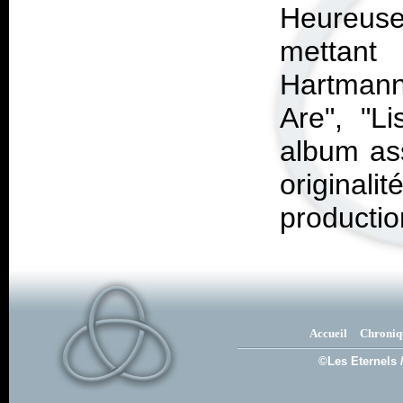
Heureuse
mettant 
Hartman
Are", "L
album ass
original
productio
Accueil
Chroniq
©Les Eternels 