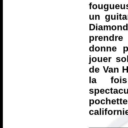
fougueus
un guita
Diamon
prendre
donne pa
jouer so
de Van H
la foi
spectacu
pochett
californi