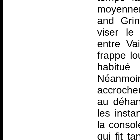
moyennem
and Grin
viser le 
entre Va
frappe lo
habitu
Néanmoin
accroche
au déhan
les insta
la conso
qui fit t