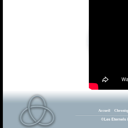
Accueil
Chroniq
©Les Eternels 