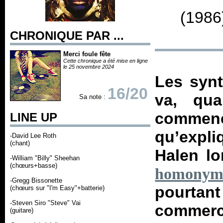
(1986
CHRONIQUE PAR ...
Merci foule fête
Cette chronique a été mise en ligne
le 25 novembre 2024
Les synt
16/20
va, qu
Sa note :
commenc
LINE UP
qu’expli
-David Lee Roth
(chant)
Halen lo
-William "Billy" Sheehan
(chœurs+basse)
homonym
-Gregg Bissonette
pourta
(chœurs sur "I'm Easy"+batterie)
-Steven Siro "Steve" Vai
commerc
(guitare)