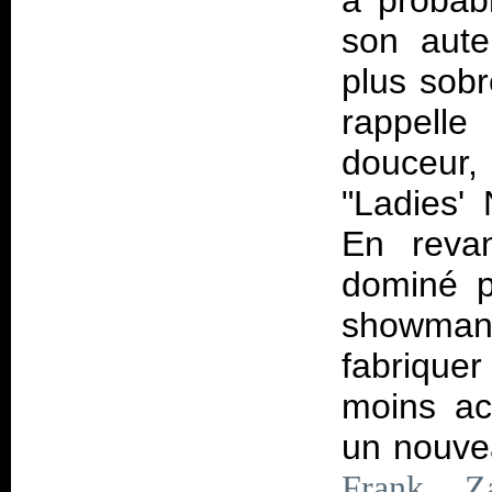
a probab
son aute
plus sob
rappelle
douceur,
"Ladies' 
En revan
dominé p
showma
fabriquer
moins ac
un nouvea
Frank Z