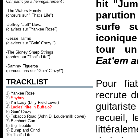
hit "Jum
Ont participé à l’enregistrement
:
-The Waters Family
parutio
(chœurs sur " That's Life")
surfe 
-Jeffrey "Jeff" Bova
(claviers sur "Yankee Rose")
iconique
-Jesse Harms
(claviers sur "Goin' Crazy!")
tour un
-The Sidney Sharp Strings
(cordes sur "That's Life")
Eat’em a
-Sammy Figueroa
(percussions sur "Goin' Crazy!")
TRACKLIST
P
our fia
recrute d
1)
Yankee Rose
2)
Shyboy
3)
I'm Easy (Billy Field cover)
guitaris
4)
Ladies' Nite in Buffalo?
5)
Goin' Crazy!
recueil,
6)
Tobacco Road (John D. Loudermilk cover)
7)
Elephant Gun
8)
Big Trouble
littérale
9)
Bump and Grind
10)
That's Life