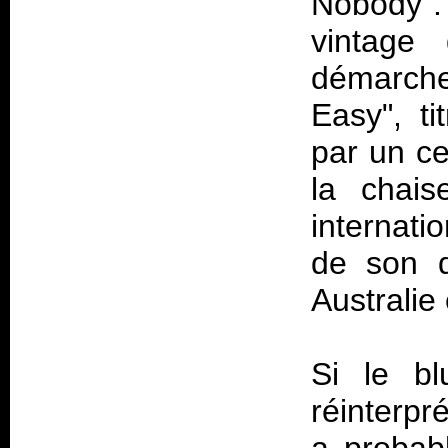
Nobody"
vintage 
démarche
Easy", ti
par un ce
la chais
internati
de son d
Australie
Si le b
réinterpr