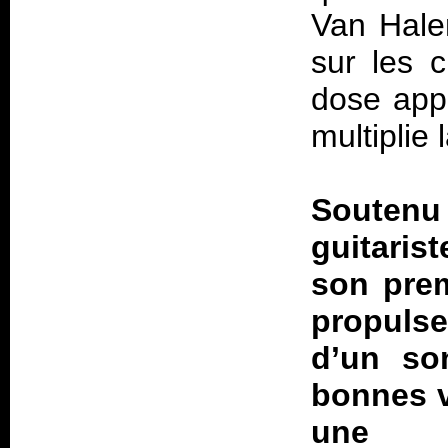
Van Halen
sur les 
dose appr
multiplie
Soutenu 
guitaris
son pre
propuls
d’un so
bonnes v
une p