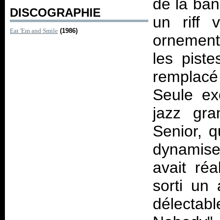
de la ban
DISCOGRAPHIE
un riff 
Eat 'Em and Smile
(1986)
ornement
les pist
remplac
Seule exc
jazz gra
Senior, 
dynamise
avait ré
sorti un
délectab