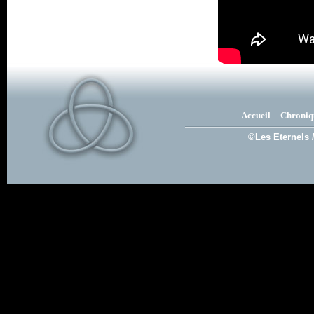
Accueil
Chroniq
©Les Eternels 