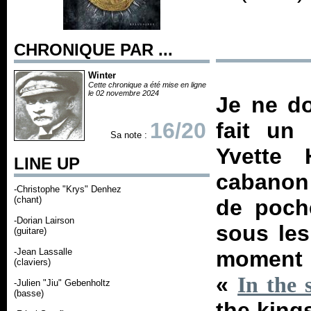
CHRONIQUE PAR ...
Winter
Cette chronique a été mise en ligne
le 02 novembre 2024
Je ne do
16/20
fait un
Sa note :
Yvette 
LINE UP
cabanon
-Christophe "Krys" Denhez
(chant)
de poche
-Dorian Lairson
sous les
(guitare)
-Jean Lassalle
moment J
(claviers)
«
In the 
-Julien "Jiu" Gebenholtz
(basse)
the king