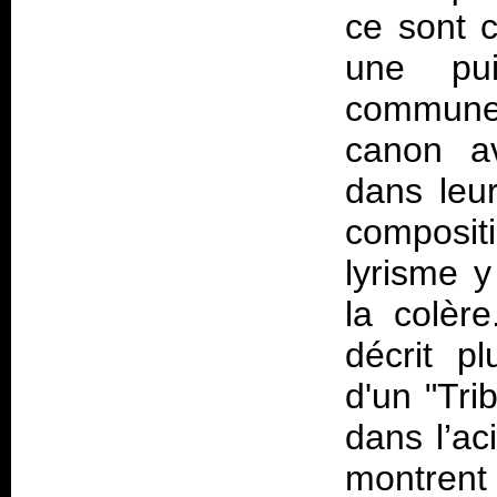
ce sont c
une pu
commun
canon av
dans leu
composit
lyrisme y
la colèr
décrit pl
d'un "Tri
dans l’ac
montrent