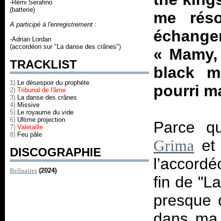
-Rémi Serafino
(batterie)
me réso
A participé à l'enregistrement
:
échange
-Adrian Lordan
(accordéon sur "La danse des crânes")
«
Mamy, 
TRACKLIST
black 
1)
Le désespoir du prophète
pourri ma
2)
Tribunal de l'âme
3)
La danse des crânes
4)
Missive
5)
Le royaume du vide
6)
Ultime projection
Parce q
7)
Valetaille
8)
Feu pâle
et 
Grima
DISCOGRAPHIE
l’accordé
Belluaires
(2024)
fin de "L
presque d
dans ma 