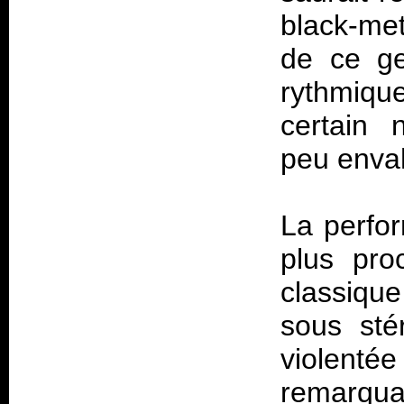
black-met
de ce ge
rythmiqu
certain 
peu enva
La perfo
plus pro
classiqu
sous sté
violen
remarquab