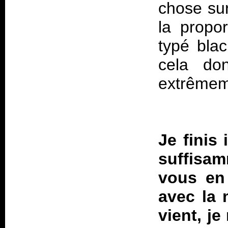
chose sur
la propo
typé blac
cela do
extrêmeme
Je finis 
suffisam
vous en 
avec la 
vient, je