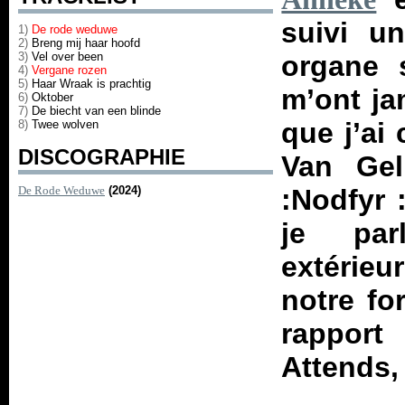
suivi u
1)
De rode weduwe
2)
Breng mij haar hoofd
3)
Vel over been
organe s
4)
Vergane rozen
5)
Haar Wraak is prachtig
m’ont ja
6)
Oktober
7)
De biecht van een blinde
que j’ai
8)
Twee wolven
DISCOGRAPHIE
Van Gel
De Rode Weduwe
(2024)
:Nodfyr
je par
extérieu
notre fo
rapport
Attends, 