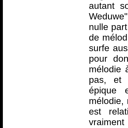
autant s
Weduwe", 
nulle par
de mélodi
surfe aus
pour don
mélodie 
pas, et 
épique 
mélodie, 
est rela
vraiment