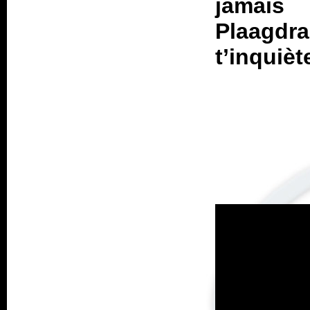
jamais
Plaagd
t’inquiè