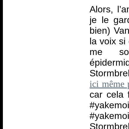
Alors, l’
je le ga
bien) Va
la voix s
me son
épidermi
Stormbr
ici même
car cela 
#yakemoi
#yakemoi
Stormbre