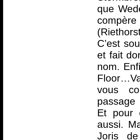
que Wede
compère 
(Riethors
C’est sou
et fait d
nom. Enfi
Floor…V
vous co
passage 
Et pour c
aussi. M
Joris 