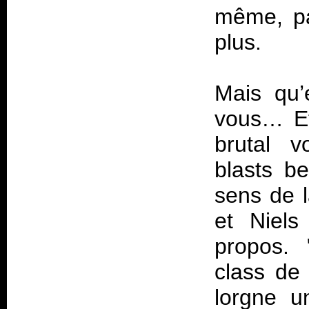
même, pa
plus.
Mais qu’
vous… Et
brutal v
blasts b
sens de l
et Niels
propos.
class de
lorgne u