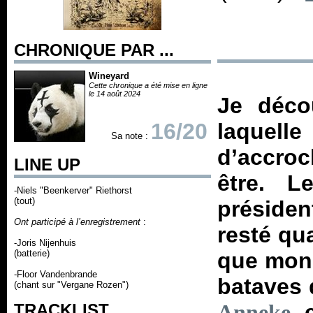
CHRONIQUE PAR ...
Wineyard
Cette chronique a été mise en ligne
le 14 août 2024
Je déco
16/20
laquelle
Sa note :
d’accro
LINE UP
être. L
-Niels "Beenkerver" Riethorst
(tout)
présiden
Ont participé à l’enregistrement
:
resté qua
-Joris Nijenhuis
(batterie)
que mon 
-Floor Vandenbrande
bataves 
(chant sur "Vergane Rozen")
TRACKLIST
Anneke