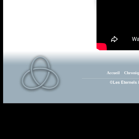
Accueil
Chroniq
©Les Eternels 