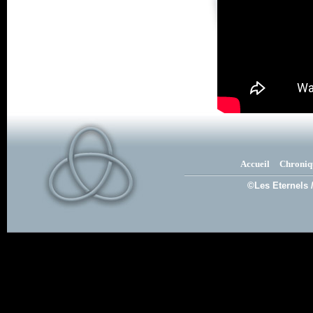
Accueil
Chroniq
©Les Eternels 