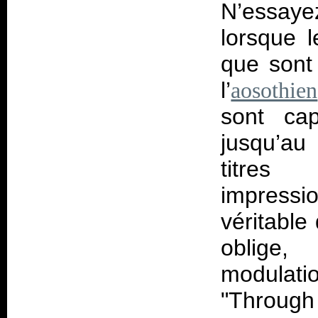
N’essay
lorsque l
que sont
l’
aosothien
sont ca
jusqu’au
titres
impress
véritable
oblige,
modulat
"Through