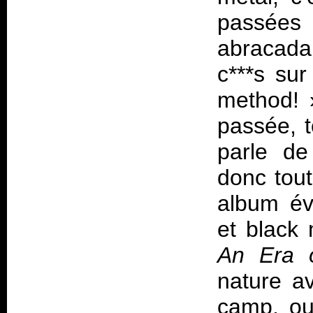
passées 
abracad
c***s su
method! 
passée, t
parle de
donc tout
album év
et black 
An Era 
nature av
camp, ou 