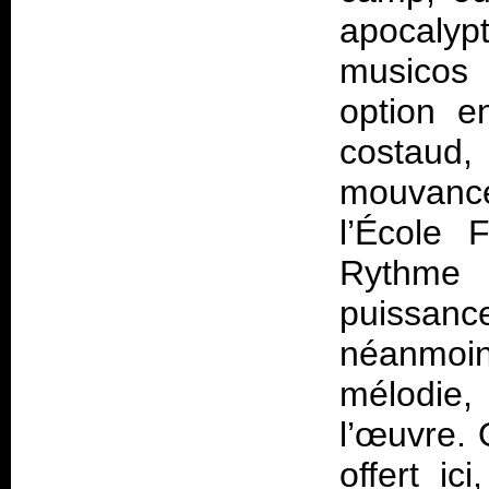
apocalyp
musicos 
option e
costaud, 
mouvance
l’École 
Rythme g
puissan
néanmoi
mélodie,
l’œuvre.
offert ic