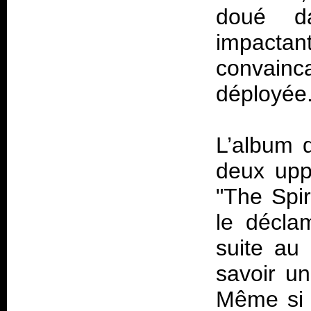
doué da
impacta
convainc
déployée
L’album 
deux upp
"The Spir
le décla
suite au
savoir un
Même si l