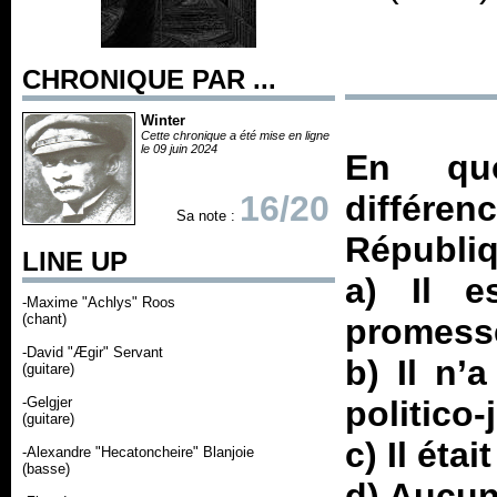
CHRONIQUE PAR ...
Winter
Cette chronique a été mise en ligne
le 09 juin 2024
En quo
16/20
différen
Sa note :
Républiq
LINE UP
a) Il e
-Maxime "Achlys" Roos
(chant)
promesse
-David "Ægir" Servant
b) Il n’
(guitare)
-Gelgjer
politico-
(guitare)
c) Il éta
-Alexandre "Hecatoncheire" Blanjoie
(basse)
d) Aucun