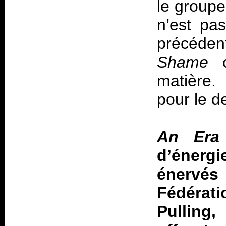
le groupe
n’est pa
précéden
Shame
c
matière.
pour le d
An Era
d’énerg
énervés 
Fédérat
Pulling