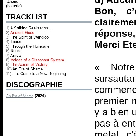
-Zhand
(batterie)
Bon, c’
TRACKLIST
claireme
1)
A Striking Realization...
réponse, 
2)
Ancient Gods
3)
The Spirit of Wendigo
Merci Et
4)
Locus
5)
Through the Hurricane
6)
Ritual
7)
Arrival
8)
Voices of a Dissonant System
«
Not
9)
The Axiom of Victory
10)
An Era of Shame
11)
...To Come to a New Beginning
sursauta
DISCOGRAPHIE
commenc
An Era of Shame
(2024)
premier m
y a bien 
pas à ent
metal, c