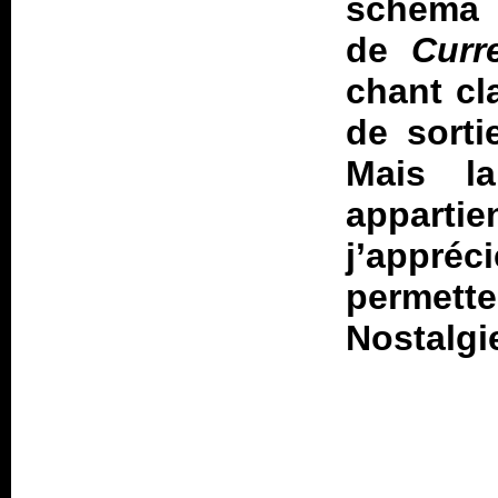
schéma m
de
Curr
chant cl
de sorti
Mais l
appartie
j’appréc
permette
Nostalgi