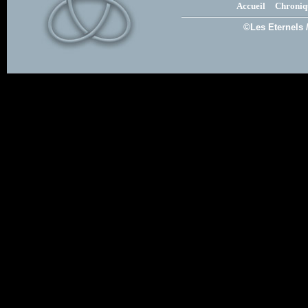
Accueil
Chroniq
©Les Eternels 