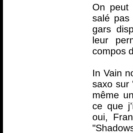
On peut 
salé pas 
gars dis
leur per
compos d
In Vain n
saxo sur 
même une
ce que j’
oui, Fra
"Shadow