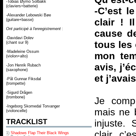
-Tobias Øymo Solbakk
(claviers+batterie)
-C’est l
-Alexander Lebowski Bøe
clair ! 
(guitare+basse)
Ont participé à l'enregistrement
:
cause de
-Davidavi Dolev
tous les
(chant sur 9)
-Madeleine Ossum
mon tem
(violon+alto)
avis, j’é
-Jon Henrik Rubach
(saxophone)
et j’avai
-Pål Gunnar Fiksdal
(trompette)
-Sigurd Drågen
(trombone)
Je compr
-Ingeborg Skomedal Torvanger
mais ne 
(violoncelle)
TRACKLIST
injuste.
clair, c’
1)
Shadows Flap Their Black Wings