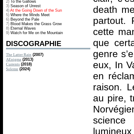
2)
To the Gallows
3)
Season of Unrest
death met
4)
At the Going Down of the Sun
5)
Where the Minds Meet
partout.
6)
Beyond the Pale
7)
Blood Makes the Grass Grow
8)
Eternal Waves
cette man
9)
Watch for Me on the Mountain
que cert
DISCOGRAPHIE
genre s’e
The Latter Rain
(2007)
AEnigma
(2013)
eux, In V
Currents
(2018)
Solemn
(2024)
en récla
raison. 
au pire, 
Norvégie
science 
lumineux