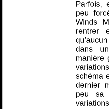
Parfois,
peu forc
Winds Me
rentrer l
qu’aucun
dans un
manière g
variation
schéma es
dernier 
peu sa 
variation