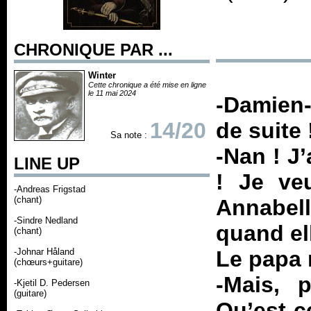
CHRONIQUE PAR ...
Winter
Cette chronique a été mise en ligne
le 11 mai 2024
-Damien-
14/20
de suite 
Sa note :
-Nan ! J
LINE UP
! Je ve
-Andreas Frigstad
(chant)
Annabel
-Sindre Nedland
quand ell
(chant)
-Johnar Håland
Le papa 
(chœurs+guitare)
-Mais, 
-Kjetil D. Pedersen
(guitare)
Qu’est-c