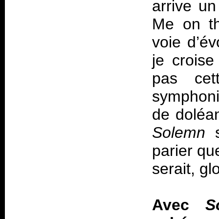
arrive un
Me on th
voie d’év
je croise
pas cett
symphoni
de doléan
Solemn
parier qu
serait, g
Avec
S