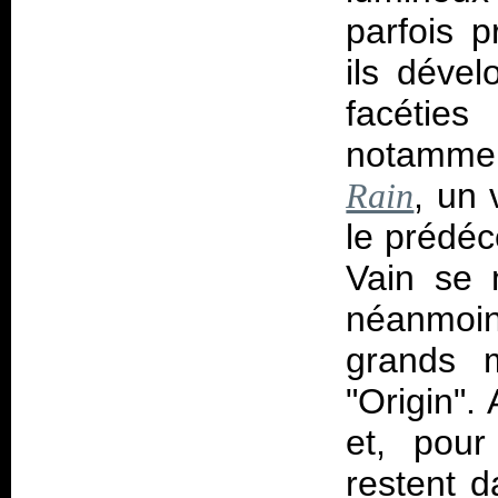
parfois p
ils déve
facétie
notammen
, un 
Rain
le prédé
Vain se 
néanmoin
grands 
"Origin".
et, pour
restent d