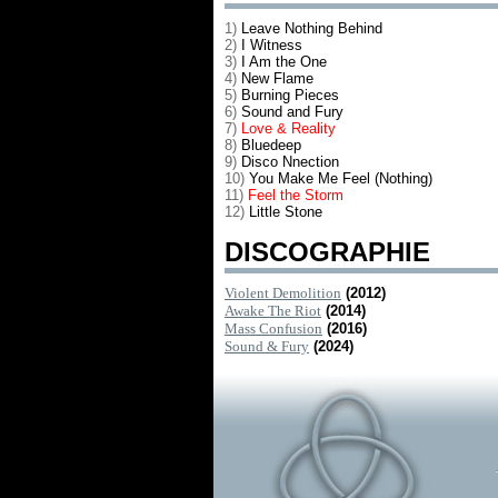
1)
Leave Nothing Behind
2)
I Witness
3)
I Am the One
4)
New Flame
5)
Burning Pieces
6)
Sound and Fury
7)
Love & Reality
8)
Bluedeep
9)
Disco Nnection
10)
You Make Me Feel (Nothing)
11)
Feel the Storm
12)
Little Stone
DISCOGRAPHIE
Violent Demolition
(2012)
Awake The Riot
(2014)
Mass Confusion
(2016)
Sound & Fury
(2024)