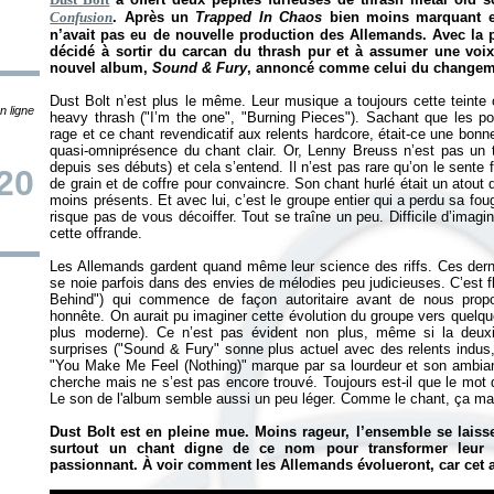
Confusion
. Après un
Trapped In Chaos
bien moins marquant en
n’avait pas eu de nouvelle production des Allemands. Avec la p
décidé à sortir du carcan du thrash pur et à assumer une voix 
nouvel album,
Sound & Fury
, annoncé comme celui du changeme
Dust Bolt n’est plus le même. Leur musique a toujours cette teinte o
n ligne
heavy thrash ("I’m the one", "Burning Pieces"). Sachant que les poi
rage et ce chant revendicatif aux relents hardcore, était-ce une bonn
quasi-omniprésence du chant clair. Or, Lenny Breuss n’est pas un 
depuis ses débuts) et cela s’entend. Il n’est pas rare qu’on le sent
20
de grain et de coffre pour convaincre. Son chant hurlé était un atout
moins présents. Et avec lui, c’est le groupe entier qui a perdu sa fou
risque pas de vous décoiffer. Tout se traîne un peu. Difficile d’imagi
cette offrande.
Les Allemands gardent quand même leur science des riffs. Ces derni
se noie parfois dans des envies de mélodies peu judicieuses. C’est fl
Behind") qui commence de façon autoritaire avant de nous propo
honnête. On aurait pu imaginer cette évolution du groupe vers quelqu
plus moderne). Ce n’est pas évident non plus, même si la deuxi
surprises ("Sound & Fury" sonne plus actuel avec des relents indus,
"You Make Me Feel (Nothing)" marque par sa lourdeur et son ambia
cherche mais ne s’est pas encore trouvé. Toujours est-il que le mot d
Le son de l'album semble aussi un peu léger. Comme le chant, ça ma
Dust Bolt est en pleine mue. Moins rageur, l’ensemble se laiss
surtout un chant digne de ce nom pour transformer leur
passionnant. À voir comment les Allemands évolueront, car cet a