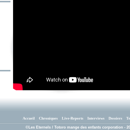
Accueil
Chroniques
Live-Reports
Interviews
Dossiers
T
©Les Eternels / Totoro mange des enfants corporation - 20