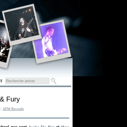
T
 & Fury
 :
AFM Records
school que sont
Awake The Riot
et
Mass