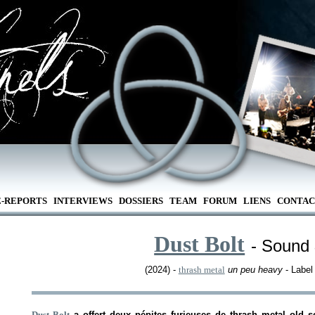
E-REPORTS
INTERVIEWS
DOSSIERS
TEAM
FORUM
LIENS
CONTAC
Dust Bolt
- Sound
(2024) -
thrash metal
un peu heavy
- Label
Dust Bolt
a offert deux pépites furieuses de thrash metal old 