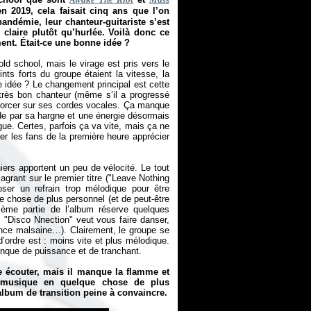
 2019, cela faisait cinq ans que l’on
andémie, leur chanteur-guitariste s’est
claire plutôt qu’hurlée. Voilà donc ce
nt. Était-ce une bonne idée ?
ld school, mais le virage est pris vers le
nts forts du groupe étaient la vitesse, la
e idée ? Le changement principal est cette
très bon chanteur (même s’il a progressé
e forcer sur ses cordes vocales. Ça manque
 de par sa hargne et une énergie désormais
gue. Certes, parfois ça va vite, mais ça ne
ner les fans de la première heure apprécier
ers apportent un peu de vélocité. Le tout
agrant sur le premier titre ("Leave Nothing
ser un refrain trop mélodique pour être
e chose de plus personnel (et de peut-être
ème partie de l’album réserve quelques
 "Disco Nnection" veut vous faire danser,
nce malsaine…). Clairement, le groupe se
’ordre est : moins vite et plus mélodique.
nque de puissance et de tranchant.
e écouter, mais il manque la flamme et
 musique en quelque chose de plus
lbum de transition peine à convaincre.