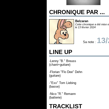
CHRONIQUE PAR ...
Belzaran
Cette chronique a été mise e
le 13 février 2024
13/
Sa note :
LINE UP
-Lenny "B." Breuss
(chant+guitare)
-Florian "Flo Dee" Dehn
(guitare)
-"Exx" Tom Liebing
(basse)
-Nico "R." Remann
(batterie)
TRACKLIST