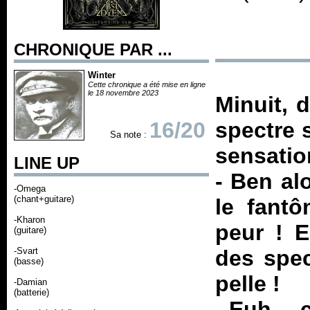
CHRONIQUE PAR ...
Winter
Cette chronique a été mise en ligne
le 18 novembre 2023
Minuit, 
16/20
spectre 
Sa note :
sensatio
LINE UP
- Ben al
-Omega
(chant+guitare)
le fant
-Kharon
peur ! E
(guitare)
-Svart
des spec
(basse)
pelle !
-Damian
(batterie)
- Euh… c