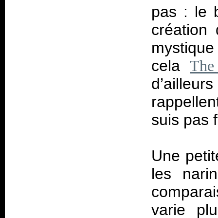
pas : le 
création
mystique
cela
The
d’ailleu
rappellen
suis pas 
Une petit
les nari
comparai
varie p