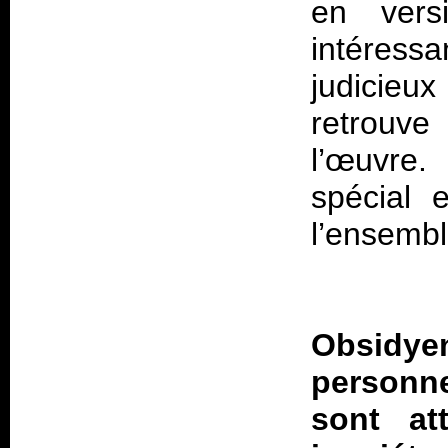
en vers
intéres
judicieu
retrouve
l’œuvre.
spécial 
l’ensemble
Obsidy
personne
sont at