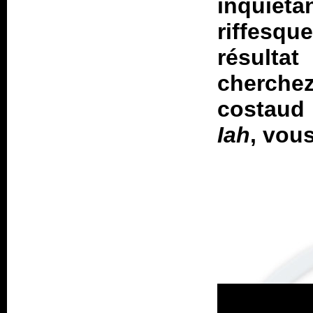
inquiét
riffesq
résult
cherche
costaud 
Iah
, vous