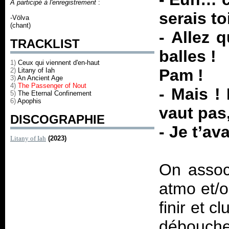
A participé à l'enregistrement
:
serais to
-Völva
(chant)
- Allez 
TRACKLIST
balles !
1)
Ceux qui viennent d'en-haut
Pam !
2)
Litany of Iah
3)
An Ancient Age
4)
The Passenger of Nout
- Mais !
5)
The Eternal Confinement
6)
Apophis
vaut pas,
DISCOGRAPHIE
- Je t’a
Litany of Iah
(2023)
On associ
atmo et/o
finir et 
débouche