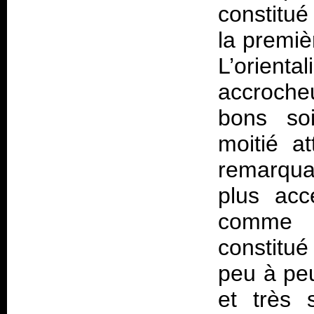
constitu
la premiè
L’orient
accroche
bons soi
moitié a
remarqua
plus acc
comme s
constitu
peu à peu
et très 