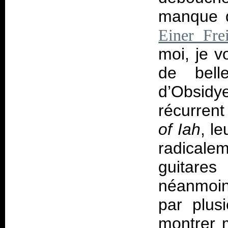
manque d
Einer Frei
moi, je v
de bell
d’Obsidy
récurren
of Iah
, l
radicale
guitar
néanmoin
par plus
montrer m