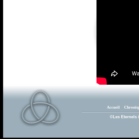
Accueil
Chroniq
©Les Eternels 