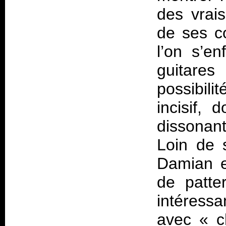
des vrai
de ses c
l’on s’en
guitares
possibili
incisif,
dissonant
Loin de 
Damian e
de patte
intéressa
avec «
c