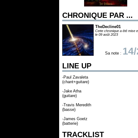
CHRONIQUE PAR ...
TheDecline01
Cette chronique a été mise e
le 09 août 2023
14/
Sa note :
LINE UP
-Paul Zavaleta
(chant+guitare)
-Jake Atha
(guitare)
-Travis Meredith
(basse)
-James Goetz
(batterie)
TRACKLIST