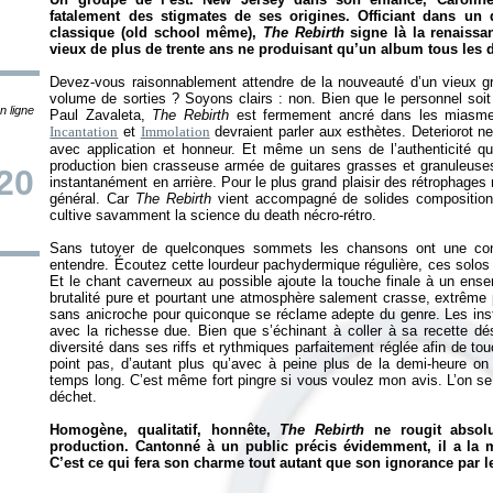
fatalement des stigmates de ses origines. Officiant dans un 
classique (old school même),
The Rebirth
signe là la renaissan
vieux de plus de trente ans ne produisant qu’un album tous les 
Devez-vous raisonnablement attendre de la nouveauté d’un vieux g
volume de sorties ? Soyons clairs : non. Bien que le personnel soit
n ligne
Paul Zavaleta,
The Rebirth
est fermement ancré dans les miasmes
Incantation
et
Immolation
devraient parler aux esthètes. Deteriorot ne r
avec application et honneur. Et même un sens de l’authenticité qui
production bien crasseuse armée de guitares grasses et granuleuse
20
instantanément en arrière. Pour le plus grand plaisir des rétrophages
général. Car
The Rebirth
vient accompagné de solides compositions
cultive savamment la science du death nécro-rétro.
Sans tutoyer de quelconques sommets les chansons ont une const
entendre. Écoutez cette lourdeur pachydermique régulière, ces solos s
Et le chant caverneux au possible ajoute la touche finale à un ense
brutalité pure et pourtant une atmosphère salement crasse, extrême 
sans anicroche pour quiconque se réclame adepte du genre. Les instr
avec la richesse due. Bien que s’échinant à coller à sa recette dés
diversité dans ses riffs et rythmiques parfaitement réglée afin de tou
point pas, d’autant plus qu’avec à peine plus de la demi-heure on
temps long. C’est même fort pingre si vous voulez mon avis. L’on se 
déchet.
Homogène, qualitatif, honnête,
The Rebirth
ne rougit absol
production. Cantonné à un public précis évidemment, il a la m
C’est ce qui fera son charme tout autant que son ignorance par