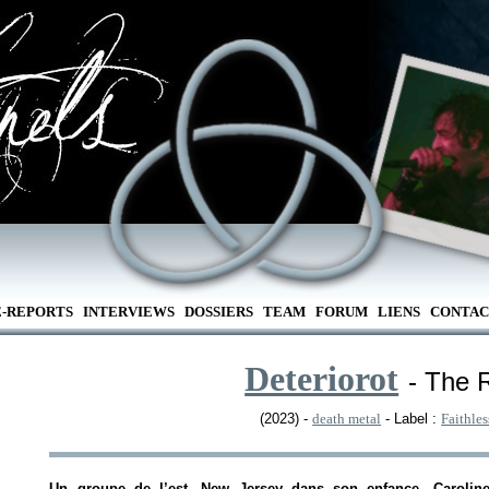
E-REPORTS
INTERVIEWS
DOSSIERS
TEAM
FORUM
LIENS
CONTAC
Deteriorot
- The 
(2023) -
death metal
- Label :
Faithle
Un groupe de l’est. New Jersey dans son enfance, Caroline