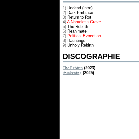
1)
Undead (intro)
2)
Dark Embrace
3)
Return to Rot
4)
A Nameless Grave
5)
The Rebirth
6)
Reanimate
7)
Political Evocation
8)
Hauntings
9)
Unholy Rebirth
DISCOGRAPHIE
The Rebirth
(2023)
Awakening
(2025)