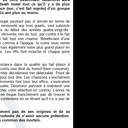
death metal tout ce qu’il y a de plus
ce (oui, c’est fait exprès) d’un groupe
dix ans plus ou moins.
roupe pourtant pas si ancien en terme de
 renouvelé aux trois quarts, seul subsiste
 du début des années quatre-vingt-dix.
éinvente rien du tout, par contre il le fait
 fait tout son charme. Bénéficiant d’une
s comme à l’époque, la sortie nous remet
 mais également notre plus grand plaisir en
. Les riffs font mouche et chaque piste
ance dans la qualité qui fait plaisir à
ortis tout droit du formol (bien conservé).
mble décidément fort délectable. Point de
pour tout dire. Les chansons s’enchaînent
uments font tous leur office, s’exécutent
uète, Deteriorot parvient à maintenir une
cher votre attention en continu. L’ennui ne
 ne risque franchement pas de trouver le
contentera en se disant qu’il n’y a pas de
ument pas de ses origines et de sa
odestie de n’avoir aucune prétention.
 le commun des mortels.