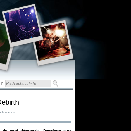
T
Rebirth
ss Records
 du nord désormais, Deteriorot aura