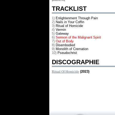
TRACKLIST
1)
Enlightenment Through Pain
2)
Nails in Your Coffin
3)
Ritual of Homicide
4)
Vermin
5)
Gateway
6)
Sermon of the Malignant Spirit
7)
Out of Body
8)
Disembodied
9)
Monolith of Cremation
10)
Pseudochrist
DISCOGRAPHIE
Ritual Of Homicide
(2023)