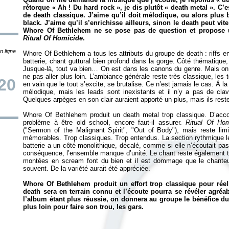
rétorque «
Ah ! Du hard rock
», je dis plutôt «
death metal
». C’e
de death classique. J’aime qu’il doit mélodique, ou alors plus 
black. J’aime qu’il s’enrichisse ailleurs, sinon le death peut vite
Whore Of Bethlehem ne se pose pas de question et propose 
Ritual Of Homicide
.
n ligne
Whore Of Bethlehem a tous les attributs du groupe de death : riffs en
batterie, chant guttural bien profond dans la gorge. Côté thématique
Jusque-là, tout va bien… On est dans les canons du genre. Mais on
ne pas aller plus loin. L’ambiance générale reste très classique, le
20
en vain que le tout s’excite, se brutalise. Ce n’est jamais le cas. À la
mélodique, mais les leads sont inexistants et il n’y a pas de clav
Quelques arpèges en son clair auraient apporté un plus, mais ils reste
Whore Of Bethlehem produit un death metal trop classique. D’accord
problème à être old school, encore faut-il assurer.
Ritual Of Ho
("Sermon of the Malignant Spirit", "Out of Body"), mais reste limi
mémorables. Trop classiques. Trop entendus. La section rythmique le
batterie a un côté monolithique, décalé, comme si elle n’écoutait pas
conséquence, l’ensemble manque d’unité. Le chant reste également tr
montées en scream font du bien et il est dommage que le chanteu
souvent. De la variété aurait été appréciée.
Whore Of Bethlehem produit un effort trop classique pour réell
death sera en terrain connu et l’écoute pourra se révéler agréab
l’album étant plus réussie, on donnera au groupe le bénéfice du 
plus loin pour faire son trou, les gars.