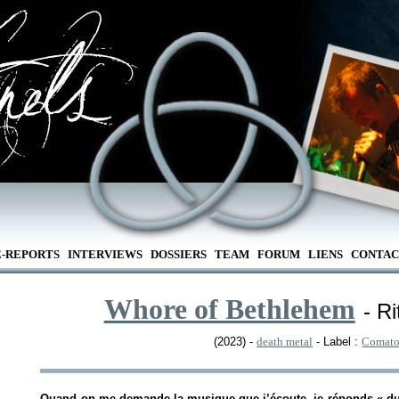
E-REPORTS
INTERVIEWS
DOSSIERS
TEAM
FORUM
LIENS
CONTAC
Whore of Bethlehem
- R
(2023) -
death metal
- Label :
Comato
Quand on me demande la musique que j’écoute, je réponds «
d