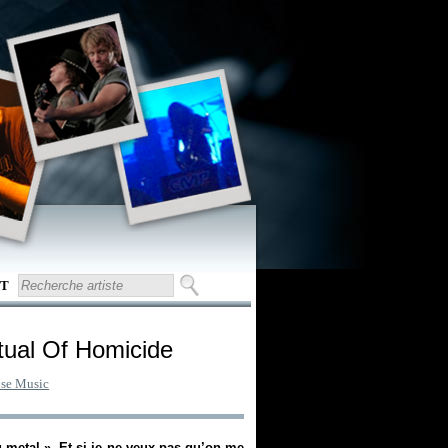
T
itual Of Homicide
se Music
u metal
». Et si je ne veux pas qu’on me