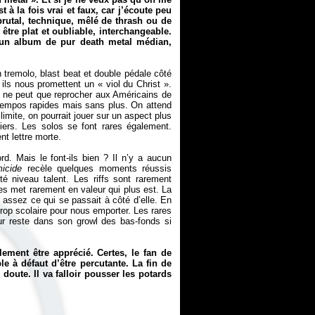
st à la fois vrai et faux, car j’écoute peu
brutal, technique, mêlé de thrash ou de
 être plat et oubliable, interchangeable.
un album de pur death metal médian,
 tremolo, blast beat et double pédale côté
, ils nous promettent un «
viol du Christ
».
 ne peut que reprocher aux Américains de
s tempos rapides mais sans plus. On attend
 limite, on pourrait jouer sur un aspect plus
iers. Les solos se font rares également.
nt lettre morte.
. Mais le font-ils bien ? Il n’y a aucun
micide
recèle quelques moments réussis
té niveau talent. Les riffs sont rarement
s met rarement en valeur qui plus est. La
 assez ce qui se passait à côté d’elle. En
op scolaire pour nous emporter. Les rares
r reste dans son growl des bas-fonds si
ement être apprécié. Certes, le fan de
le à défaut d’être percutante. La fin de
doute. Il va falloir pousser les potards