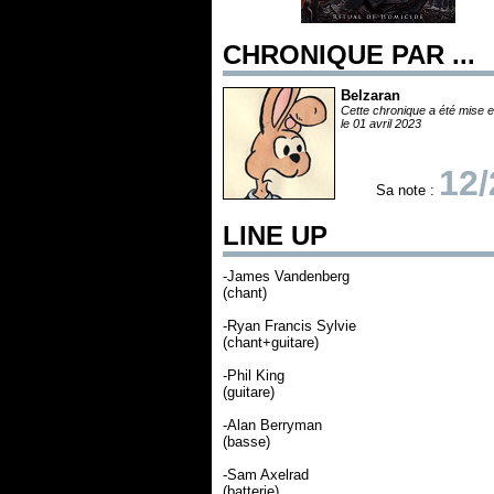
CHRONIQUE PAR ...
Belzaran
Cette chronique a été mise e
le 01 avril 2023
12/
Sa note :
LINE UP
-James Vandenberg
(chant)
-Ryan Francis Sylvie
(chant+guitare)
-Phil King
(guitare)
-Alan Berryman
(basse)
-Sam Axelrad
(batterie)