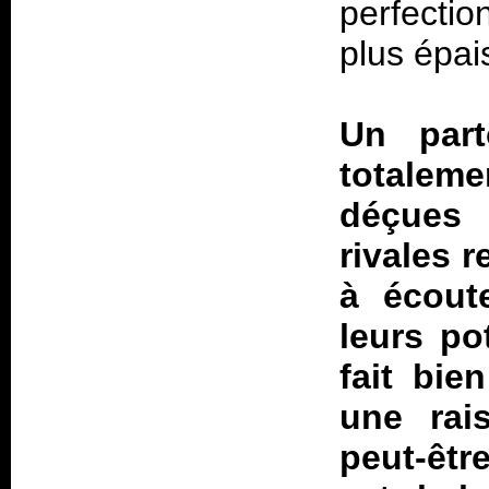
perfectio
plus épais
Un part
totalem
déçues 
rivales r
à écout
leurs po
fait bie
une rai
peut-êt