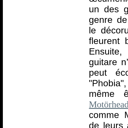
un des g
genre de 
le décor
fleurent 
Ensuite,
guitare n
peut éc
"Phobia"
même ê
Motörhea
comme Mo
de leurs 