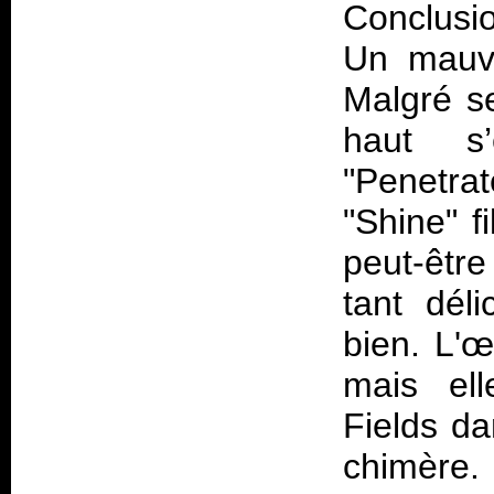
Conclusi
Un mauva
Malgré se
haut s’
"Penetrat
"Shine" fi
peut-être
tant déli
bien. L'
mais ell
Fields da
chimère