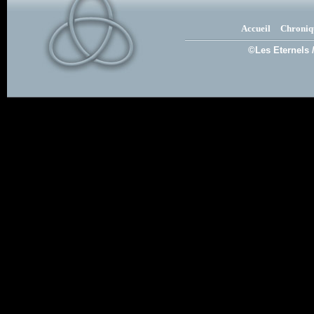
Accueil
Chroniq
©Les Eternels 