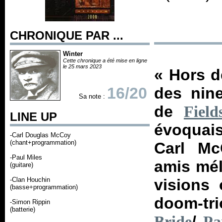
CHRONIQUE PAR ...
Winter
Cette chronique a été mise en ligne
le 25 mars 2023
«
Hors d
16/20
des nine
Sa note :
de
Fiel
LINE UP
évoquais
-Carl Douglas McCoy
(chant+programmation)
Carl McC
-Paul Miles
amis mél
(guitare)
-Clan Houchin
visions
(basse+programmation)
doom-tr
-Simon Rippin
(batterie)
/
Bride
Par