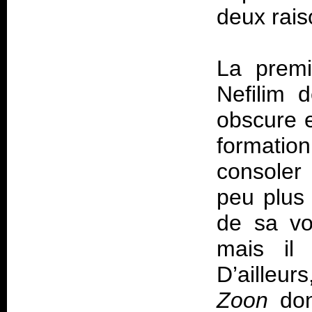
deux rai
La premi
Nefilim 
obscure e
formatio
consoler
peu plus 
de sa voi
mais il
D’ailleu
Zoon
don