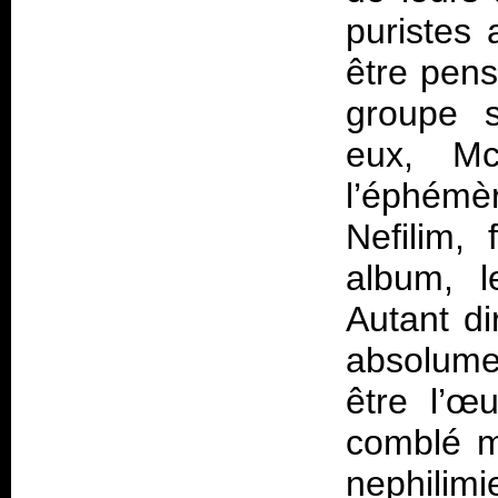
puristes 
être pens
groupe s
eux, M
l’éphémèr
Nefilim,
album, l
Autant di
absolumen
être l’œ
comblé m
nephilim