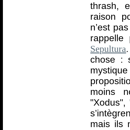
thrash, 
raison p
n’est pas 
rappell
Sepultura
chose : 
mystiqu
proposit
moins no
"Xodus",
s’intègre
mais ils 