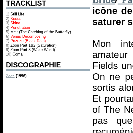
TRACKLIST
icône de
1)
Still Life
2)
Xodus
saturer s
3)
Shine
4)
Penetration
5)
Melt (The Catching of the Butterfly)
6)
Venus Decomposing
Mon inte
7)
Pazuzu (Black Rain)
8)
Zoon Part 1&2 (Saturation)
9)
Zoon Part 3 (Wake World)
amateur 
10)
Coma
Fields un
DISCOGRAPHIE
On ne pe
Zoon
(1996)
sortis al
Et pourta
of The Ne
pas que
œcuméniq