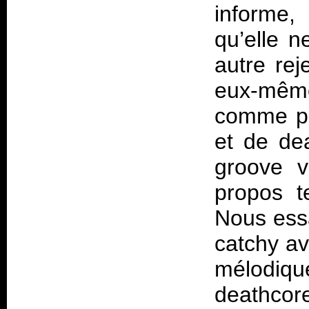
informe,
qu’elle 
autre re
eux-mêm
comme pr
et de de
groove v
propos t
Nous ess
catchy av
mélodi
deathco