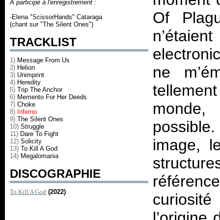
A participé à l'enregistrement
:
Of Plagu
-Elena "ScissorHands" Cataraga
(chant sur "The Silent Ones")
n’étaie
TRACKLIST
electroni
1)
Message From Us
ne m’émo
2)
Helion
3)
Unimprint
4)
Heredity
tellement
5)
Trip The Anchor
6)
Memento For Her Deeds
monde, 
7)
Choke
8)
Inferno
9)
The Silent Ones
possible
10)
Struggle
11)
Dare To Fight
image, l
12)
Solicity
13)
To Kill A God
14)
Megalomania
structur
DISCOGRAPHIE
référenc
To Kill A God
(2022)
curiosit
l’origine