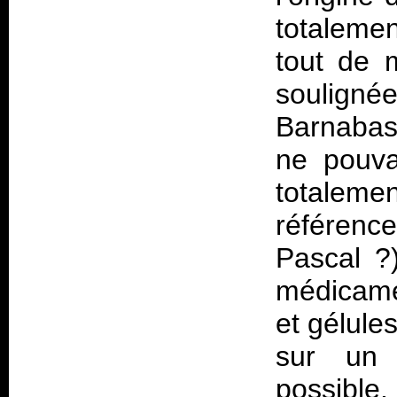
totaleme
tout de 
soulignée
Barnabas 
ne pouva
totalem
référenc
Pascal ?
médicame
et gélules
sur un 
possible.