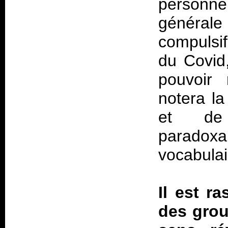
personnel
générale
compulsi
du Covid,
pouvoir
notera l
et de 
paradox
vocabulai
Il est r
des grou