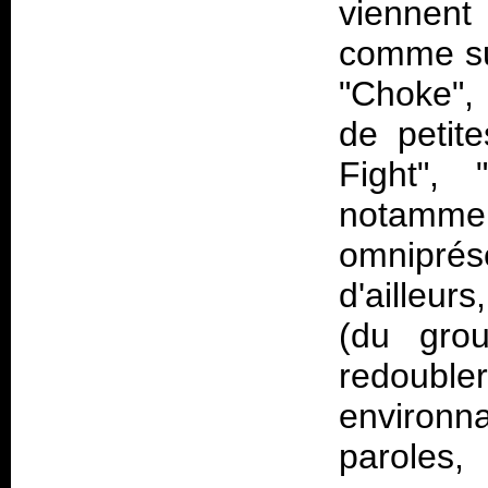
viennent 
comme su
"Choke", 
de petit
Fight", 
notamm
omnipré
d'ailleur
(du gro
redoubl
environna
parole