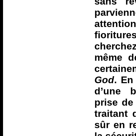
sans ré
parvien
attentio
fioritur
cherche
même de
certain
God
. En
d’une b
prise de
traitant
sûr en r