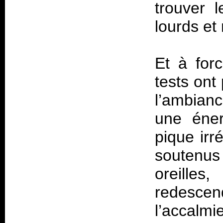
trouver 
lourds et
Et à for
tests ont
l’ambian
une éner
pique irr
soutenus 
oreille
redescen
l’accalmi