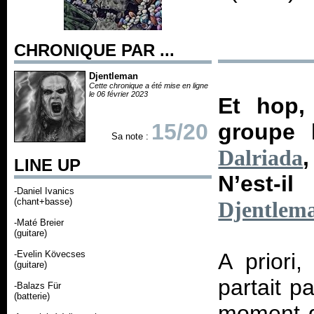
CHRONIQUE PAR ...
Djentleman
Cette chronique a été mise en ligne
le 06 février 2023
Et hop,
15/20
groupe 
Sa note :
Dalriada
LINE UP
N’est-i
-Daniel Ivanics
(chant+basse)
Djentlem
-Maté Breier
(guitare)
-Evelin Kövecses
A priori
(guitare)
partait p
-Balazs Für
(batterie)
moment d