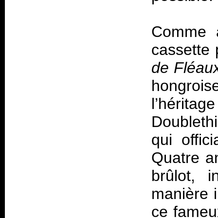
Comme à 
cassette 
de Fléau
hongrois
l’hérit
Doublethi
qui offic
Quatre an
brûlot, i
manière i
ce fameu