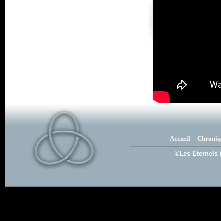
Accueil
Chroniq
©Les Eternels 