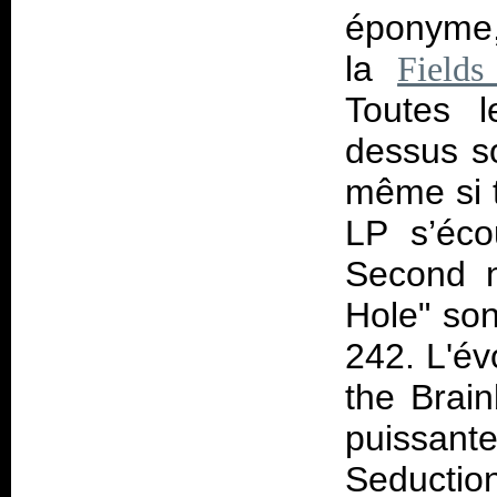
éponyme,
la
Fields
Toutes l
dessus s
même si t
LP s’écou
Second n
Hole" so
242. L'év
the Brain
puissant
Seductio