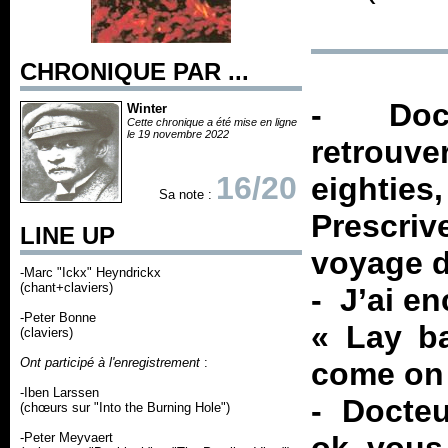
CHRONIQUE PAR ...
- Docte
Winter
Cette chronique a été mise en ligne
le 19 novembre 2022
retrou
16/20
eighties
Sa note :
Prescriv
LINE UP
voyage d
-Marc "Ickx" Heyndrickx
(chant+claviers)
- J’ai e
-Peter Bonne
«
Lay ba
(claviers)
Ont participé à l'enregistrement
:
come on 
-Iben Larssen
- Docteu
(chœurs sur "Into the Burning Hole")
-Peter Meyvaert