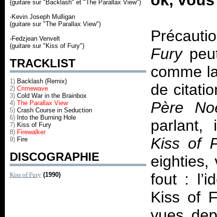
ok, vous 
(guitare sur "Backlash" et "The Parallax View")
-Kevin Joseph Mulligan
(guitare sur "The Parallax View")
Précautio
-Fedzjean Venvelt
(guitare sur "Kiss of Fury")
Fury
peu
TRACKLIST
comme la 
1)
Backlash (Remix)
de citati
2)
Crimewave
3)
Cold War in the Brainbox
Père No
4)
The Parallax View
5)
Crash Course in Seduction
6)
Into the Burning Hole
parlant, 
7)
Kiss of Fury
8)
Firewalker
Kiss of 
9)
Fire
DISCOGRAPHIE
eighties,
fout : l’
Kiss of Fury
(1990)
Kiss of F
vues dep