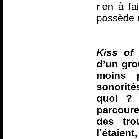
rien à fa
possède u
Kiss of
d’un gro
moins p
sonorité
quoi ? 
parcoure
des tro
l’étaie