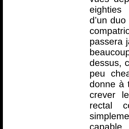
eightie
d’un duo 
compatri
passera j
beaucoup
dessus, c
peu chea
donne à t
crever l
rectal c
simpleme
capabl