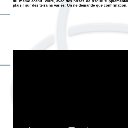
du même acabit. Voire, avec des prises de risque supplémentair
plaisir sur des terrains variés. On ne demande que confirmation.