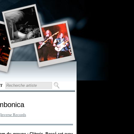
T
mbonica
:
Inverse Records
om du groupe : Clitoris. Passé cet aveu