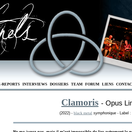
E-REPORTS
INTERVIEWS
DOSSIERS
TEAM
FORUM
LIENS
CONTAC
Clamoris
- Opus Li
(2022) -
black metal
symphonique
- Label 
Ne me jugez pas, mais il m’est impossible de lire autrement le n