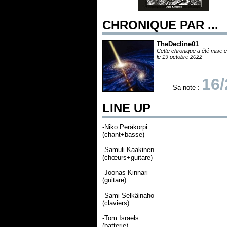
CHRONIQUE PAR ...
TheDecline01
Cette chronique a été mise e
le 19 octobre 2022
16/
Sa note :
LINE UP
-Niko Peräkorpi
(chant+basse)
-Samuli Kaakinen
(chœurs+guitare)
-Joonas Kinnari
(guitare)
-Sami Selkäinaho
(claviers)
-Tom Israels
(batterie)