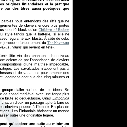
s origines finlandaises et la pratique
é par des titres aussi poétiques que
es paroles nous entendons des riffs que ne
agrémentés de claviers encore plus portés
lus orienté black qu’un
Children of Bodom
u style tandis que la batterie, si elle ne
vec régularité aux blasts. À côté de cela,
le) rappelle furieusement du
The Kovenant
Nexus Polaris
qui revient en tête).
tenir tête via des chansons d’un niveau
âne odieux de par l’abondance de claviers
 compositions d’une maîtrise impeccable,
ratiqué. Les cavalcades n’appellent pas à
ichesses et de variations pour amener des
t l’accroche continue des cinq minutes et
 groupe d’aller au bout de ses idées. Se
me de speed médiéval avec une fange plus
ence brute et dégueulasse,
Opus Limbonica
 en chacun d’eux un passage apte à faire se
les claviers pousse à l’écoute. En plus de
irations. Les Finlandais bâtissent un monde
sser outre une originalité légère.
 peut qu’espérer une suite au minimum