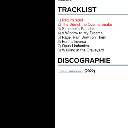
TRACKLIST
1)
Regurgitated
2)
The Bite of the Cosmic Snake
3)
Schemer’s Paradox
4)
A Window to My Dreams
5)
Rage, Rain Down on Them
6)
Forma Inversa
7)
Opus Limbonica
8)
Walking in the Graveyard
DISCOGRAPHIE
Opus Limbonica
(2022)