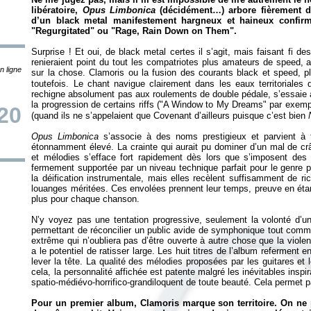
libératoire,
Opus Limbonica
(décidément…) arbore fièrement de
d’un black metal manifestement hargneux et haineux confirm
"Regurgitated" ou "Rage, Rain Down on Them".
Surprise ! Et oui, de black metal certes il s’agit, mais faisant fi d
renieraient point du tout les compatriotes plus amateurs de speed, 
n ligne
sur la chose. Clamoris ou la fusion des courants black et speed, p
toutefois. Le chant navigue clairement dans les eaux territoriales d
rechigne absolument pas aux roulements de double pédale, s’essaie a
la progression de certains riffs ("A Window to My Dreams" par exemp
20
(quand ils ne s’appelaient que Covenant d’ailleurs puisque c’est bien
Opus Limbonica
s’associe à des noms prestigieux et parvient à 
étonnamment élevé. La crainte qui aurait pu dominer d’un mal de cr
et mélodies s’efface fort rapidement dès lors que s’imposent des
fermement supportée par un niveau technique parfait pour le genre p
la déification instrumentale, mais elles recèlent suffisamment de r
louanges méritées. Ces envolées prennent leur temps, preuve en étan
plus pour chaque chanson.
N’y voyez pas une tentation progressive, seulement la volonté d’un
permettant de réconcilier un public avide de symphonique tout com
extrême qui n’oubliera pas d’être ouverte à autre chose que la viol
a le potentiel de ratisser large. Les huit titres de l’album referment
lever la tête. La qualité des mélodies proposées par les guitares et 
cela, la personnalité affichée est patente malgré les inévitables insp
spatio-médiévo-horrifico-grandiloquent de toute beauté. Cela permet pa
Pour un premier album, Clamoris marque son territoire. On ne