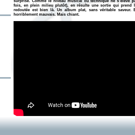
surprise. Comme le niveau musical ou technique ne s’élève p
fois, en plein milieu plutôt), en résulte une sortie qui prend 
redoutée est bien là. Un album plat, sans véritable saveur
horriblement mauvais. Mais chiant.