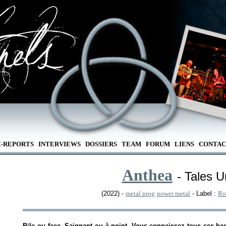
E-REPORTS
INTERVIEWS
DOSSIERS
TEAM
FORUM
LIENS
CONTAC
Anthea
- Tales U
(2022) -
metal prog
power metal
- Label :
Ro
Pile ou face. Saignant ou à point. Vous connaissez tous ces ha