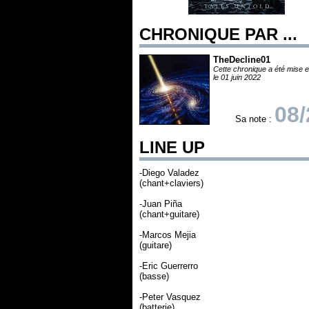
CHRONIQUE PAR ...
TheDecline01
Cette chronique a été mise e
le 01 juin 2022
08/
Sa note :
LINE UP
-Diego Valadez
(chant+claviers)
-Juan Piña
(chant+guitare)
-Marcos Mejia
(guitare)
-Eric Guerrerro
(basse)
-Peter Vasquez
(batterie)