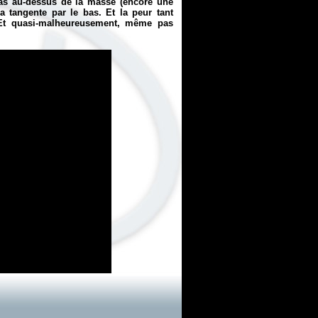
as au-dessus de la masse (encore une
la tangente par le bas. Et la peur tant
. Et quasi-malheureusement, même pas