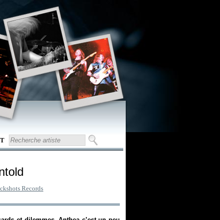
T
ntold
ckshots Records
sards et dilemmes. Anthea c’est un peu