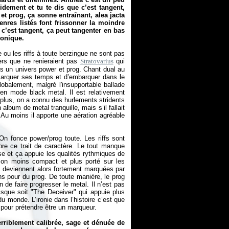
idement et tu te dis que c’est tangent,
t prog, ça sonne entraînant, alea jacta
nres listés font frissonner la moindre
est tangent, ça peut tangenter en bas
ronique.
ou les riffs à toute berzingue ne sont pas
iers que ne renieraient pas
Stratovarius
qui
ans un univers power et prog. Chant dual au
 marquer ses temps et d’embarquer dans le
lobalement, malgré l'insupportable ballade
 en mode black metal. Il est relativement
De plus, on a connu des hurlements stridents
album de metal tranquille, mais s’il fallait
t. Au moins il apporte une aération agréable
n fonce power/prog toute. Les riffs sont
ore ce trait de caractère. Le tout manque
se et ça appuie les qualités rythmiques de
 son moins compact et plus porté sur les
ns deviennent alors fortement marquées par
ns pour du prog. De toute manière, le prog
n de faire progresser le metal. Il n’est pas
que soit "The Deceiver" qui appuie plus
du monde. L’ironie dans l’histoire c’est que
 pour prétendre être un marqueur.
erriblement calibrée, sage et dénuée de