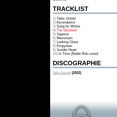
TRACKLIST
1)
Tales Untold
2)
Ascendance
3)
Song for Winter
4)
The Deceiver
5)
Sapiens
6)
Memoriam
7)
Looking Glass
8)
Empyrean
9)
Sunder Heart
10)
In Time (Robbi Rob cover)
DISCOGRAPHIE
Tales Untold
(2022)