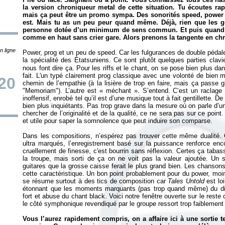
la version chroniqueur metal de cette situation. Tu écoutes rap
mais ça peut être un promo sympa. Des sonorités speed, power e
est. Mais tu as un peu peur quand même. Déjà, rien que les ge
personne dotée d’un minimum de sens commun. Et puis quand c’
comme en haut sans crier gare. Alors prenons la tangente en ch
n ligne
Power, prog et un peu de speed. Car les fulgurances de double pédale 
la spécialité des Étatsuniens. Ce sont plutôt quelques parties clav
nous font dire ça. Pour les riffs et le chant, on se pose bien plus d
fait. L'un typé clairement prog classique avec une volonté de bien
20
chemin de l’empathie (à la lisière de trop en faire, mais ça passe g
"Memoriam"). L’autre est «
méchant
». S’entend. C’est un raclage
inoffensif, enrobé tel qu’il est d’une musique tout à fait gentillette. 
bien plus inquiétants. Pas trop grave dans la mesure où on parle d’un 
chercher de l’originalité et de la qualité, ce ne sera pas sur ce poin
et utile pour saper la somnolence que peut induire son comparse.
Dans les compositions, n’espérez pas trouver cette même dualité. O
ultra marqués, l’enregistrement basé sur la puissance renforce enc
cruellement de finesse, c'est bourrin sans réflexion. Certes ça tabas
la troupe, mais sorti de ça on ne voit pas la valeur ajoutée. Un
guitares que la grosse caisse ferait le plus grand bien. Les chanso
cette caractéristique. Un bon point probablement pour du power, moi
se résume surtout à des tics de composition car
Tales Untold
est loi
étonnant que les moments marquants (pas trop quand même) du dis
fort et abuse du chant black. Voici notre fenêtre ouverte sur le reste 
le côté symphonique revendiqué par le groupe ressort trop faiblement
Vous l’aurez rapidement compris, on a affaire ici à une sortie t