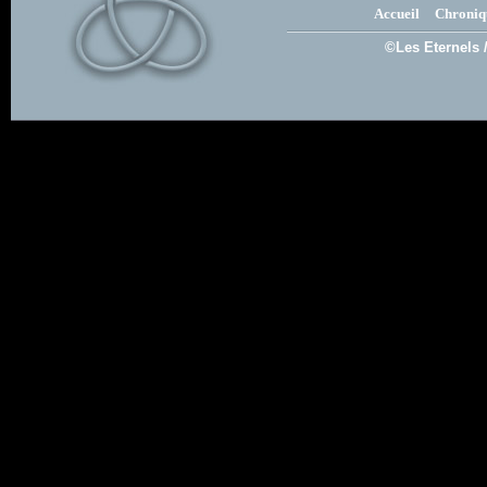
Accueil
Chroniq
©Les Eternels 