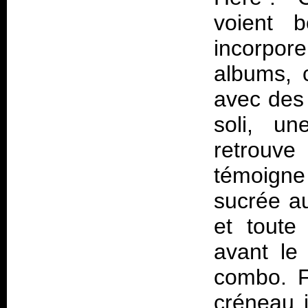
voient b
incorpo
albums, 
avec des 
soli, u
retrouv
témoigne
sucrée au
et toute
avant le 
combo. F
créneau i