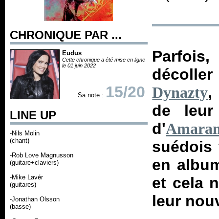
CHRONIQUE PAR ...
Parfois,
Eudus
Cette chronique a été mise en ligne
le 01 juin 2022
décoller
15/20
,
Dynazty
Sa note :
de leur
LINE UP
d'
Amaran
-Nils Molin
(chant)
suédois 
-Rob Love Magnusson
en album
(guitare+claviers)
-Mike Lavér
et cela 
(guitares)
leur nou
-Jonathan Olsson
(basse)