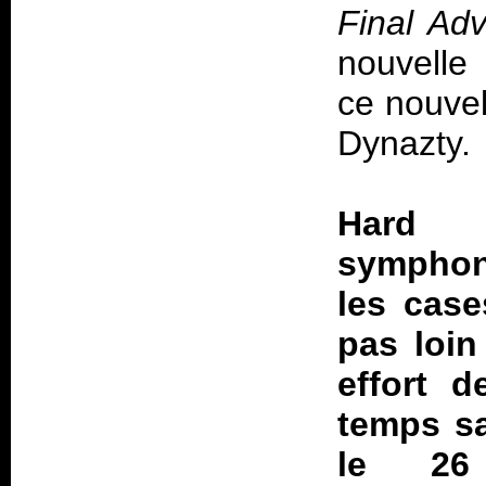
Final Ad
nouvelle 
ce nouvel
Dynazty.
Hard 
symphon
les case
pas loin
effort d
temps sa
le 26 