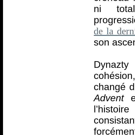
ni tot
progressi
de la dern
son ascen
Dynazty
cohésion
changé de
Advent
l’histoi
consista
forcémen