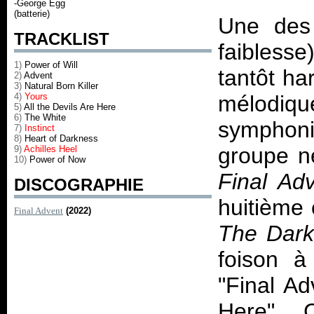
-George Egg
(batterie)
Une des 
TRACKLIST
faiblesse
1)
Power of Will
tantôt ha
2)
Advent
3)
Natural Born Killer
4)
Yours
mélodiq
5)
All the Devils Are Here
6)
The White
symphon
7)
Instinct
8)
Heart of Darkness
groupe ne
9)
Achilles Heel
10)
Power of Now
Final Ad
DISCOGRAPHIE
huitième e
Final Advent
(2022)
The Dark
foison à
"Final Ad
Here". 