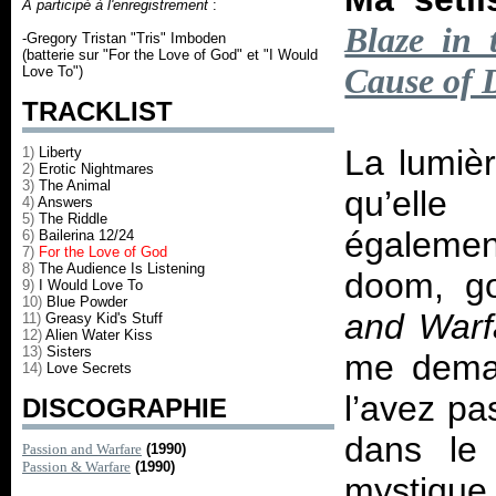
A participé à l'enregistrement
:
Blaze in 
-Gregory Tristan "Tris" Imboden
(batterie sur "For the Love of God" et "I Would
Cause of 
Love To")
TRACKLIST
La lumièr
1)
Liberty
2)
Erotic Nightmares
3)
The Animal
qu’elle
4)
Answers
5)
The Riddle
également
6)
Bailerina 12/24
7)
For the Love of God
8)
The Audience Is Listening
doom, go
9)
I Would Love To
10)
Blue Powder
and Warf
11)
Greasy Kid's Stuff
12)
Alien Water Kiss
13)
Sisters
me deman
14)
Love Secrets
l’avez pa
DISCOGRAPHIE
dans le
Passion and Warfare
(1990)
Passion & Warfare
(1990)
mystique 