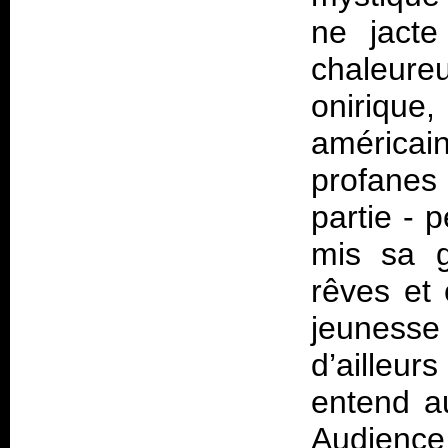
ne jacte
chaleure
onirique
américa
profanes 
partie - 
mis sa g
rêves et
jeunesse
d’ailleu
entend a
Audience