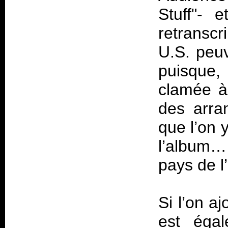
Stuff"- 
retranscr
U.S. peu
puisque,
clamée à 
des arra
que l’on 
l’album
pays de 
Si l’on a
est éga