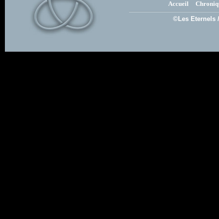
Accueil
Chroniq
©Les Eternels 