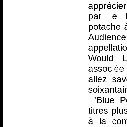
apprécie
par le 
potache à
Audience
appellat
Would Lo
associée 
allez sa
soixantai
–"Blue P
titres pl
à la com