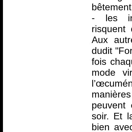
bêtement
- les in
risquent
Aux autr
dudit "Fo
fois cha
mode vir
l’œcuméni
manières p
peuvent 
soir. Et 
bien avec