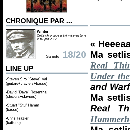
CHRONIQUE PAR ...
Winter
Cette chronique a été mise en ligne
le 01 juin 2022
«
Heeea
18/20
Ma setli
Sa note :
Real Thi
LINE UP
Under the
-Steven Siro "Steve" Vai
(guitare+claviers+basse)
and Warf
-David "Dave" Rosenthal
Ma setli
(chœurs+claviers)
-Stuart "Stu" Hamm
Real Th
(basse)
Hammerhe
-Chris Frazier
(batterie)
Ma setl