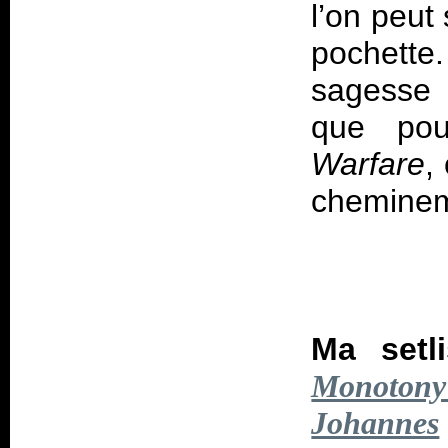
l’on peut
pochette.
sagesse 
que po
Warfare
,
cheminem
Ma setl
Monotony
Johannes