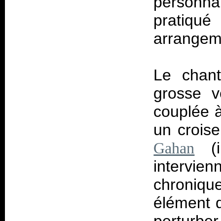
personna
pratiqué
arrangem
Le chant
grosse v
couplée à
un crois
(il
Gahan
intervien
chroniqu
élément d