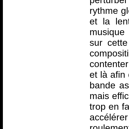
perturber
rythme gl
et la le
musique 
sur cette
composit
contenter
et là afi
bande ass
mais effi
trop en f
accélérer
rouleme