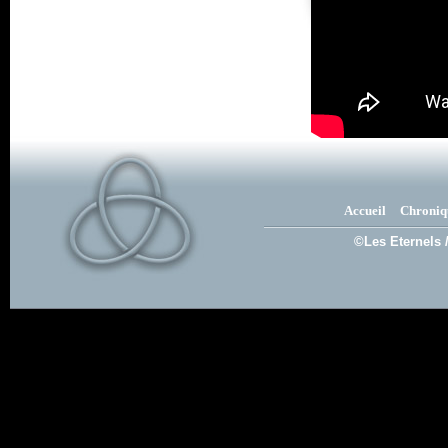
Accueil
Chroniq
©Les Eternels 