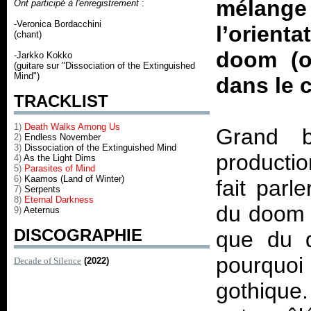
mélang
Ont participé à l'enregistrement
:
-Veronica Bordacchini
l’orien
(chant)
doom (o
-Jarkko Kokko
(guitare sur "Dissociation of the Extinguished
Mind")
dans le 
TRACKLIST
1)
Death Walks Among Us
Grand b
2)
Endless November
3)
Dissociation of the Extinguished Mind
productio
4)
As the Light Dims
5)
Parasites of Mind
6)
Kaamos (Land of Winter)
fait parl
7)
Serpents
8)
Eternal Darkness
du doom ?
9)
Aeternus
DISCOGRAPHIE
que du d
pourquo
Decade of Silence
(2022)
gothiqu