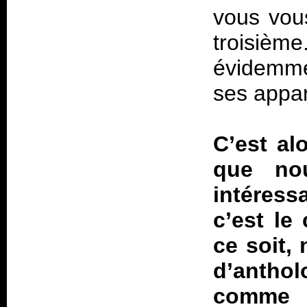
vous vous
troisième
évidemme
ses appar
C’est al
que no
intéress
c’est le
ce soit,
d’anthol
comme u