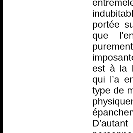
entrem
indubita
portée s
que l’e
pureme
imposant
est à la 
qui l’a e
type de m
physiq
épanchem
D’autant