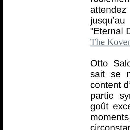
attendez
jusqu’au
"Eternal 
The Koven
Otto Sal
sait se 
content d’
partie s
goût exce
moments,
circonst