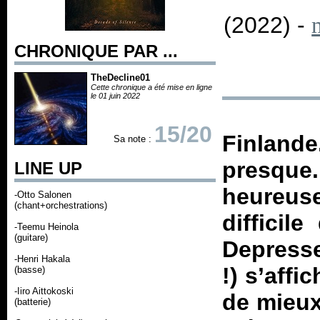
(2022) -
CHRONIQUE PAR ...
TheDecline01
Cette chronique a été mise en ligne
le 01 juin 2022
15/20
Finland
Sa note :
presque.
LINE UP
heureuse
-Otto Salonen
(chant+orchestrations)
difficil
-Teemu Heinola
(guitare)
Depresse
-Henri Hakala
!) s’affi
(basse)
-Iiro Aittokoski
de mieux
(batterie)