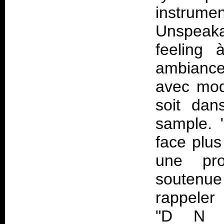
instru
Unspeaka
feeling 
ambiance
avec mod
soit dan
sample. 
face plus
une pro
soutenue
rappeler
"D N hA