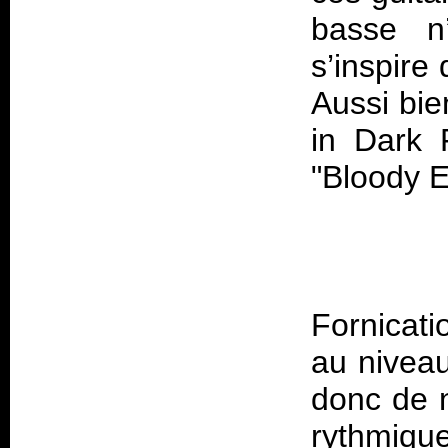
basse n’
s’inspire 
Aussi bie
in Dark F
Fornicati
au niveau
donc de 
rythmi