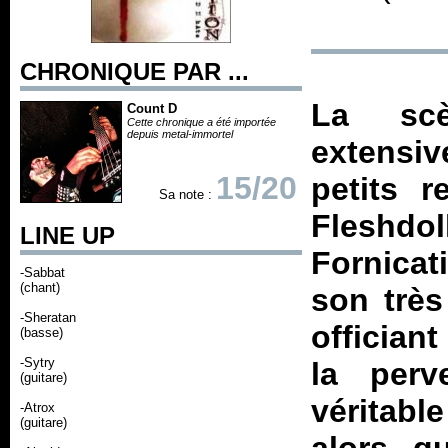
CHRONIQUE PAR ...
La scè
Count D
Cette chronique a été importée
depuis metal-immortel
extensi
15/20
petits 
Sa note :
Fleshd
LINE UP
Fornica
-Sabbat
(chant)
son trè
-Sheratan
offician
(basse)
-Sytry
la perv
(guitare)
véritab
-Atrox
(guitare)