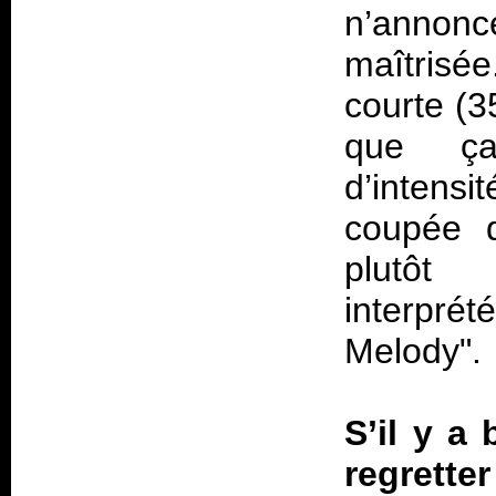
n’annon
maîtrisé
courte (3
que ça 
d’intensi
coupée q
plutôt
interpré
Melody".
S’il y a
regrette