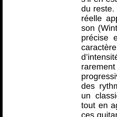
du reste.
réelle a
son (Wint
précise 
caract
d’intens
rarement
progress
des ryth
un class
tout en a
ces guita