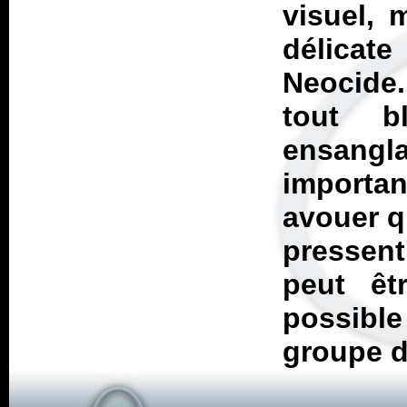
visuel, 
délicat
Neocide
tout b
ensang
important
avouer q
pressent
peut êt
possibl
groupe d