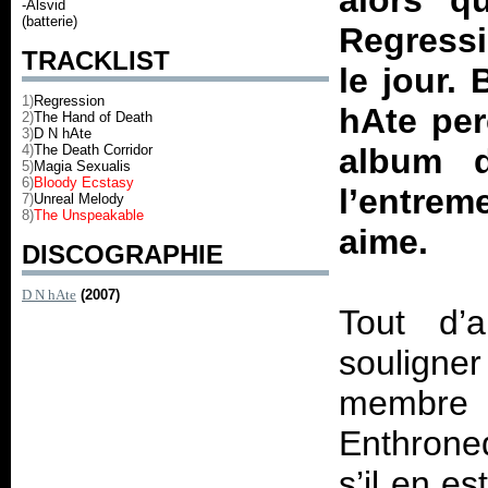
alors q
-Alsvid
(batterie)
Regress
TRACKLIST
le jour.
1)
Regression
hAte per
2)
The Hand of Death
3)
D N hAte
4)
The Death Corridor
album d
5)
Magia Sexualis
6)
Bloody Ecstasy
l’entre
7)
Unreal Melody
8)
The Unspeakable
aime.
DISCOGRAPHIE
D N hAte
(2007)
Tout d’
souligne
membre d
Enthrone
s’il en es