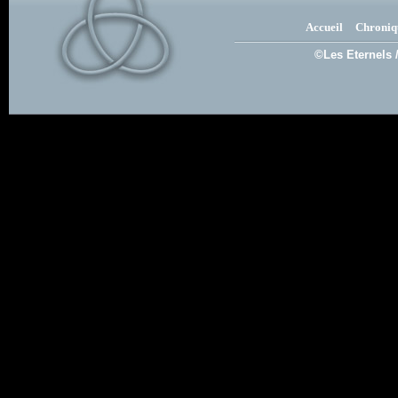
Accueil
Chroniq
©Les Eternels 