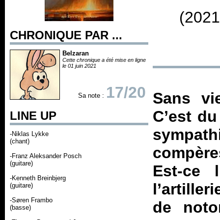
(2021
CHRONIQUE PAR ...
Belzaran
Cette chronique a été mise en ligne
le 01 juin 2021
17/20
Sans vie
Sa note :
C’est du
LINE UP
sympathi
-Niklas Lykke
(chant)
compère
-Franz Aleksander Posch
(guitare)
Est-ce 
-Kenneth Breinbjerg
l’artille
(guitare)
-Søren Frambo
de noto
(basse)