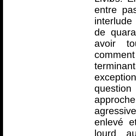
entre pa
interlude
de quara
avoir t
comment 
terminan
excepti
question
approche
agressiv
enlevé e
lourd a