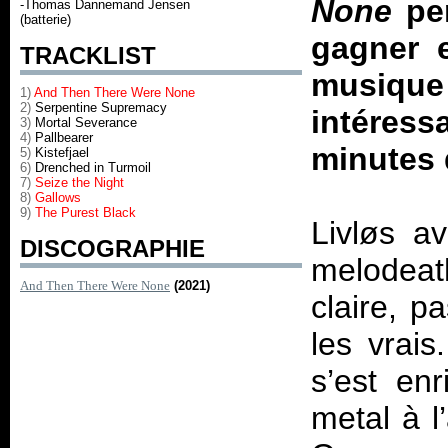
None
pe
-Thomas Dannemand Jensen
(batterie)
gagner 
TRACKLIST
musiq
1)
And Then There Were None
2)
Serpentine Supremacy
intéress
3)
Mortal Severance
4)
Pallbearer
minutes 
5)
Kistefjael
6)
Drenched in Turmoil
7)
Seize the Night
8)
Gallows
9)
The Purest Black
Livløs a
DISCOGRAPHIE
melodeat
And Then There Were None
(2021)
claire, p
les vrais
s’est en
metal à l