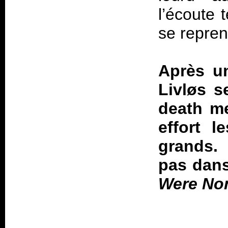
l’écoute 
se repren
Après un
Livløs s
death me
effort l
grands. 
pas dans
Were No