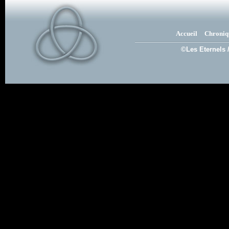
Accueil
Chroniq
©Les Eternels 