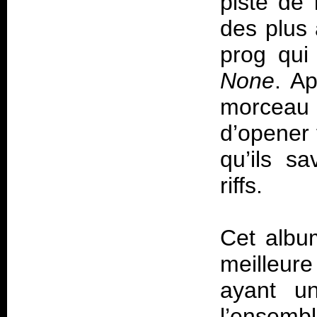
piste de 
des plus 
prog qui
None
. Ap
morcea
d’opener 
qu’ils s
riffs.
Cet albu
meilleure
ayant un
l’ensembl