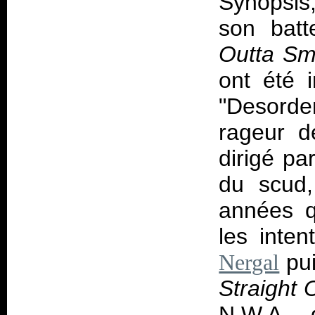
Synopsis
son bat
Outta S
ont été i
"Desord
rageur d
dirigé par
du scud
années qu
les inten
pui
Nergal
Straight
N.W.A., 