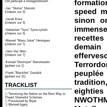
formatio
Ont participé à l'enregistrement
:
-Jan "Słoma" Słomski
speed me
(chœurs sur 3)
sinon o
-Jacek Kosa
(chœurs sur 3)
immense
-Sebastian "Syru" Syroczyński
(chœurs sur 3)
recette
-Manoel "Manu Joker" Henriques
(chœurs sur 7)
demain 
-Jairo Vaz Neto
efferves
(chœurs sur 7)
-Konrad “Destroyer” Ramotowski
Terrordo
(guitare sur 1)
peuplée 
-Frank "Blackfire" Gosdzik
(guitare sur 11)
traditi
TRACKLIST
eighties
1)
Terrorizing the Nation as the Best Way to
Thwart Shameful Schemes
NWOTHM 
2)
Possessed by Blyat
3)
Worried Again