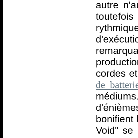
autre n'a
toutefo
rythmiqu
d'exécu
remarqua
production
cordes e
de batteri
médiums.
d'énièm
bonifient 
Void" se 