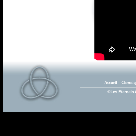
Accueil
Chroniq
©Les Eternels 