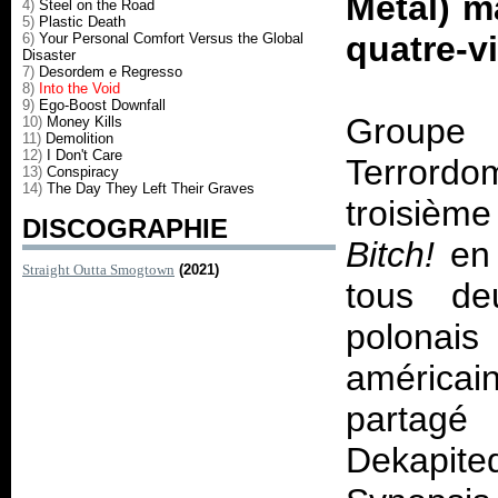
Metal) m
4)
Steel on the Road
5)
Plastic Death
quatre-vi
6)
Your Personal Comfort Versus the Global
Disaster
7)
Desordem e Regresso
8)
Into the Void
9)
Ego-Boost Downfall
Groupe
10)
Money Kills
11)
Demolition
12)
I Don't Care
Terrord
13)
Conspiracy
14)
The Day They Left Their Graves
troisièm
DISCOGRAPHIE
Bitch!
en 
Straight Outta Smogtown
(2021)
tous de
polonais 
américai
partagé
Dekapit