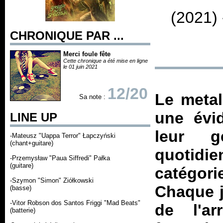
(2021)
CHRONIQUE PAR ...
Merci foule fête
Cette chronique a été mise en ligne
le 01 juin 2021
12/20
Le metal
Sa note :
une évi
LINE UP
leur g
-Mateusz "Uappa Terror" Łapczyński
(chant+guitare)
quotidi
-Przemysław "Paua Siffredi" Pałka
(guitare)
catégori
-Szymon "Simon" Ziółkowski
Chaque j
(basse)
-Vitor Robson dos Santos Friggi "Mad Beats"
de l'a
(batterie)