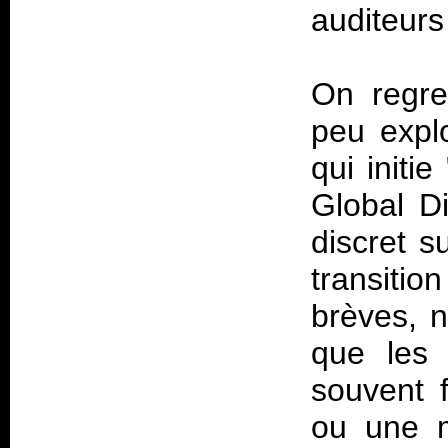
auditeurs
On regre
peu explo
qui initi
Global Di
discret s
transiti
brèves, n
que les 
souvent f
ou une 