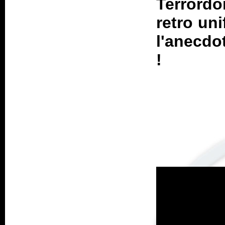
Terrordo
retro uni
l'anecdo
!