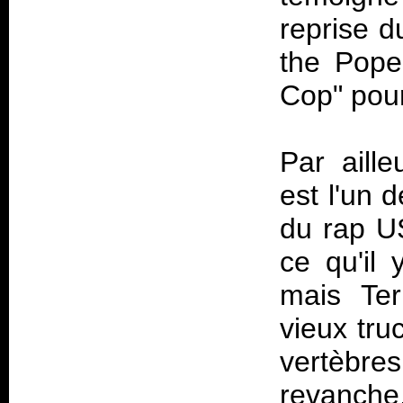
reprise 
the Pope
Cop" pour
Par aill
est l'un 
du rap U
ce qu'il
mais Ter
vieux tru
vertèbr
revanche