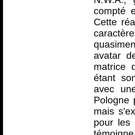
compté e
Cette réa
caractèr
quasimen
avatar d
matrice 
étant so
avec une
Pologne 
mais s'e
pour les 
témoigne