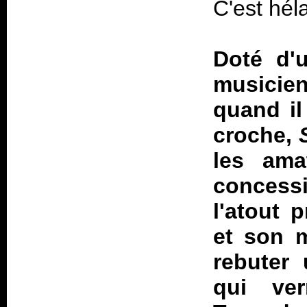
C'est hél
Doté d'
musici
quand il
croche,
les ama
concess
l'atout p
et son m
rebuter 
qui ve