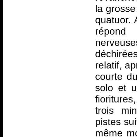
la grosse
quatuor. 
répond 
nerveuse
déchirée
relatif, 
courte du
solo et u
fioriture
trois mi
pistes su
même mod