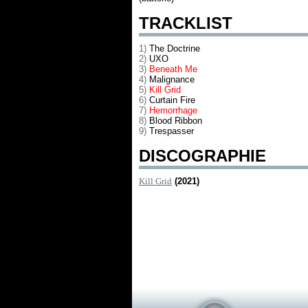
TRACKLIST
1)
The Doctrine
2)
UXO
3)
Beneath Me
4)
Malignance
5)
Kill Grid
6)
Curtain Fire
7)
Hemorrhage
8)
Blood Ribbon
9)
Trespasser
DISCOGRAPHIE
Kill Grid
(2021)