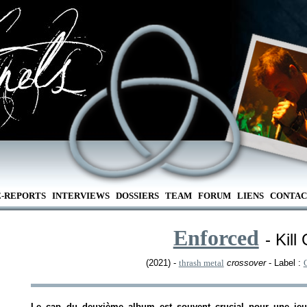
E-REPORTS
INTERVIEWS
DOSSIERS
TEAM
FORUM
LIENS
CONTAC
Enforced
- Kill
(2021) -
thrash metal
crossover
- Label :
Le cap du deuxième album est souvent crucial pour une jeu