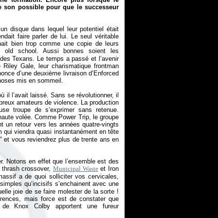
e son possible pour que le successeur
n disque dans lequel leur potentiel était
ait faire parler de lui. Le seul véritable
nnait bien trop comme une copie de leurs
 old school. Aussi bonnes soient les
l des Texans. Le temps a passé et l’avenir
 Riley Gale, leur charismatique frontman
annonce d’une deuxième livraison d’Enforced
 choses mis en sommeil.
il l’avait laissé. Sans se révolutionner, il
mbreux amateurs de violence. La production
use troupe de s’exprimer sans retenue.
haute volée. Comme Power Trip, le groupe
nt un retour vers les années quatre-vingts
m qui viendra quasi instantanément en tête
" et vous reviendrez plus de trente ans en
. Notons en effet que l’ensemble est des
l thrash crossover,
Municipal Waste
et Iron
ssif a de quoi solliciter vos cervicales,
i simples qu’incisifs s’enchainent avec une
le joie de se faire molester de la sorte !
férences, mais force est de constater que
s de Knox Colby apportent une fureur