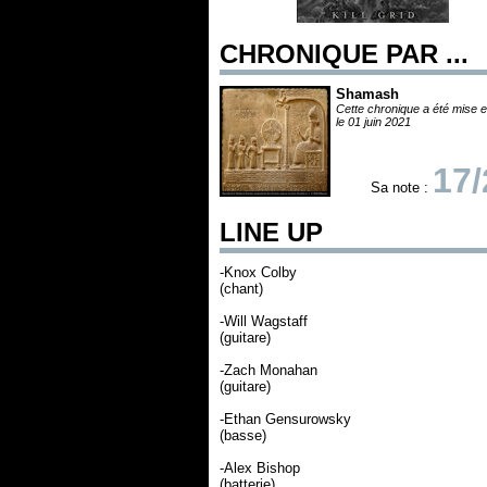
CHRONIQUE PAR ...
Shamash
Cette chronique a été mise e
le 01 juin 2021
17/
Sa note :
LINE UP
-Knox Colby
(chant)
-Will Wagstaff
(guitare)
-Zach Monahan
(guitare)
-Ethan Gensurowsky
(basse)
-Alex Bishop
(batterie)