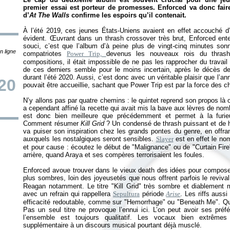
premier essai est porteur de promesses. Enforced va donc fair
d’
At The Walls
confirme les espoirs qu’il contenait.
À l’été 2019, ces jeunes États-Uniens avaient en effet accouché d’u
évident. Œuvrant dans un thrash crossover très brut, Enforced entend
souci, c’est que l’album d’à peine plus de vingt-cinq minutes so
n ligne
compatriotes
Power Trip,
devenus les nouveaux rois du thrash
compositions, il était impossible de ne pas les rapprocher du travai
de ces derniers semble pour le moins incertain, après le décès de
durant l’été 2020. Aussi, c’est donc avec un véritable plaisir que l’
20
pouvait être accueillie, sachant que Power Trip est par la force des
N’y allons pas par quatre chemins : le quintet reprend son propos là où 
a cependant affiné la recette qui avait mis la bave aux lèvres de no
est donc bien meilleure que précédemment et permet à la furie
Comment résumer
Kill Grid
? Un condensé de thrash puissant et de 
va puiser son inspiration chez les grands pontes du genre, en offra
auxquels les nostalgiques seront sensibles.
Slayer
est en effet le no
et pour cause : écoutez le début de "Malignance" ou de "Curtain Fire
arrière, quand Araya et ses compères terrorisaient les foules.
Enforced avoue trouver dans le vieux death des idées pour composer
plus sombres, loin des joyeusetés que nous offrent parfois le reviva
Reagan notamment. Le titre "Kill Grid" très sombre et diablement ma
avec un refrain qui rappellera
Sepultura
période
Arise
. Les riffs auss
efficacité redoutable, comme sur "Hemorrhage" ou "Beneath Me". Quel
Pas un seul titre ne provoque l’ennui ici. L’on peut avoir ses pré
l’ensemble est toujours qualitatif. Les vocaux bien extrême
supplémentaire à un discours musical pourtant déjà musclé.