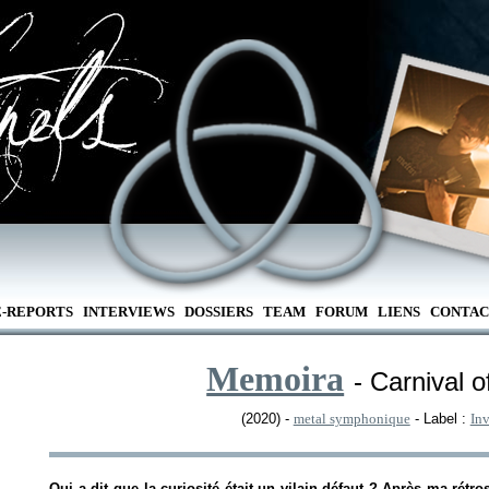
E-REPORTS
INTERVIEWS
DOSSIERS
TEAM
FORUM
LIENS
CONTAC
Memoira
- Carnival o
(2020) -
metal symphonique
- Label :
Inv
Qui a dit que la curiosité était un vilain défaut ? Après ma rétr