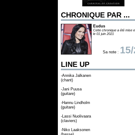
CHRONIQUE PAR ...
Eudus
Cette chronique a été mise e
le 01 juin 2021
15/
Sa note :
LINE UP
-Annika Jalkanen
(chant)
-Jani Puusa
(guitare)
-Hannu Lindholm
(guitare)
-Lassi Nuolivaara
(claviers)
-Niko Laaksonen
(basse)