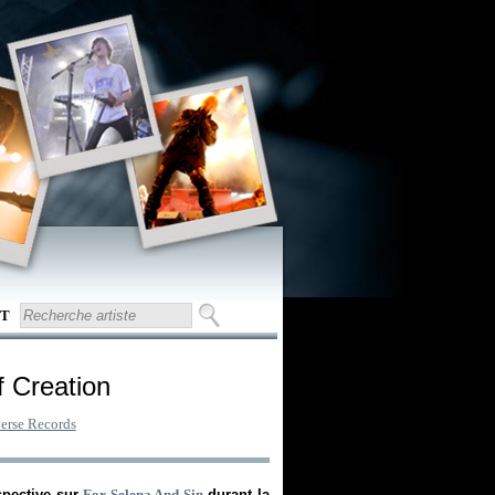
T
f Creation
erse Records
ospective sur
For Selena And Sin
durant la