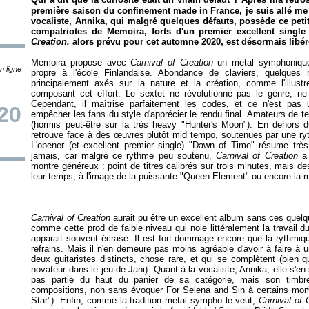
première saison du confinement made in France, je suis allé me 
vocaliste, Annika, qui malgré quelques défauts, possède ce petit 
compatriotes de Memoira, forts d'un premier excellent sing
Creation,
alors prévu pour cet automne 2020, est désormais libér
Memoira propose avec
Carnival of Creation
un metal symphonique 
n ligne
propre à l'école Finlandaise. Abondance de claviers, quelques
principalement axés sur la nature et la création, comme l'illus
composant cet effort. Le sextet ne révolutionne pas le genre, ne
Cependant, il maîtrise parfaitement les codes, et ce n'est pas
20
empêcher les fans du style d'apprécier le rendu final. Amateurs de
(
hormis peut-être sur la très heavy "Hunter's Moon")
. En dehors du
retrouve face à des œuvres plutôt mid tempo, soutenues par une ryt
L'opener (et excellent premier single) "Dawn of Time" résume très 
jamais, car malgré ce rythme peu soutenu,
Carnival of Creation
a 
montre généreux : point de titres calibrés sur trois minutes, mais d
leur temps, à l'image de la puissante "Queen Element" ou encore la
Carnival of Creation
aurait pu être un excellent album sans ces quelq
comme cette prod de faible niveau qui noie littéralement la travail d
apparait souvent écrasé. Il est fort dommage encore que la rythmiqu
refrains. Mais il n'en demeure pas moins agréable d'avoir à faire 
deux guitaristes distincts, chose rare, et qui se complètent (bien qu'
novateur dans le jeu de Jani). Quant à la vocaliste, Annika, elle s'en
pas partie du haut du panier de sa catégorie, mais son timbr
compositions, non sans évoquer For Selena and Sin à certains mome
Star"). Enfin, comme la tradition metal sympho le veut,
Carnival of 