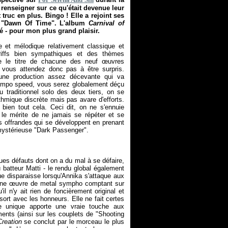
renseigner sur ce qu'était devenue leur
truc en plus. Bingo ! Elle a rejoint ses
le "Dawn Of Time". L'album
Carnival of
é - pour mon plus grand plaisir.
et mélodique relativement classique et
 riffs bien sympathiques et des thèmes
tre le titre de chacune des neuf œuvres
 vous attendez donc pas à être surpris.
 une production assez décevante qui va
 tempo speed, vous serez globalement déçu
 traditionnel solo des deux tiers, on se
hmique discrète mais pas avare d'efforts.
bien tout cela. Ceci dit, on ne s'ennuie
le mérite de ne jamais se répéter et se
es offrandes qui se développent en prenant
 mystérieuse "Dark Passenger".
ues défauts dont on a du mal à se défaire,
u batteur Matti - le rendu global également
e disparaisse lorsqu'Annika s'attaque aux
à une œuvre de metal sympho comptant sur
il n'y ait rien de foncièrement original et
 sort avec les honneurs. Elle ne fait certes
e unique apporte une vraie touche aux
nts (ainsi sur les couplets de "Shooting
Creation
se conclut par le morceau le plus