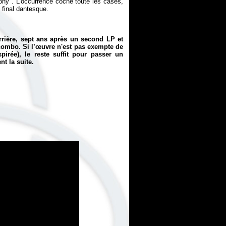
ony". L’occurrence coche toute les cases,
t final dantesque.
rrière, sept ans après un second LP et
 combo. Si l’œuvre n'est pas exempte de
rée), le reste suffit pour passer un
t la suite.