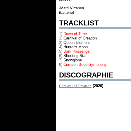
-Matti Virtanen
(batterie)
TRACKLIST
1)
Dawn of Time
2)
Carnival of Creation
3)
Queen Element
4)
Hunter's Moon
5)
Dark Passenger
6)
Shooting Star
7)
Snowglobe
8)
Crimson Bride Symphony
DISCOGRAPHIE
Carnival of Creation
(2020)