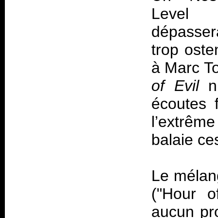
Level 
dépassera
trop oste
à Marc T
of Evil
n’
écoutes f
l’extrêm
balaie ce
Le mélan
("Hour o
aucun pr