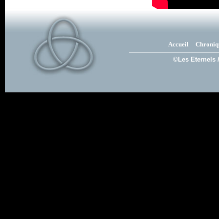
Accueil
Chroniq
©Les Eternels 