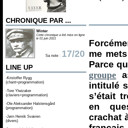
CHRONIQUE PAR ...
Winter
Cette chronique a été mise en ligne
le 01 juin 2021
Forcémen
17/20
me mets
Sa note :
Parce qu
LINE UP
as
groupe
-Kristoffer Rygg
(chant+programmation)
intitulé
-Tore Ylwizaker
s’était 
(claviers+programmation)
-Ole Aleksander Halstensgård
en ques
(programmation)
crachat 
-Jørn Henrik Sværen
(divers)
français