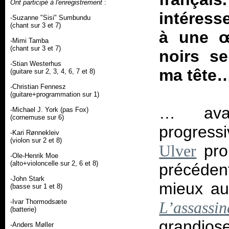
Ont participé à l'enregistrement
:
intéress
-Suzanne "Sisi" Sumbundu
(chant sur 3 et 7)
à une œ
-Mimi Tamba
(chant sur 3 et 7)
noirs s
-Stian Westerhus
ma tête
(guitare sur 2, 3, 4, 6, 7 et 8)
-Christian Fennesz
(guitare+programmation sur 1)
… ava
-Michael J. York (pas Fox)
(cornemuse sur 6)
progressi
-Kari Rønnekleiv
(violon sur 2 et 8)
pro
Ulver
-Ole-Henrik Moe
(alto+violoncelle sur 2, 6 et 8)
précéden
-John Stark
mieux aur
(basse sur 1 et 8)
-Ivar Thormodsæte
L’assassin
(batterie)
grandios
-Anders Møller