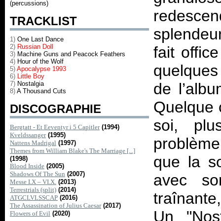
(percussions)
redescend
TRACKLIST
splendeur
1)
One Last Dance
2)
Russian Doll
fait offi
3)
Machine Guns and Peacock Feathers
4)
Hour of the Wolf
quelques 
5)
Apocalypse 1993
6)
Little Boy
7)
Nostalgia
de l’albu
8)
A Thousand Cuts
Quelque 
DISCOGRAPHIE
soi, pl
Bergtatt - Et Eeventyr i 5 Capitler
(1994)
Kveldssanger
(1995)
problème
Nattens Madrigal
(1997)
Themes from William Blake's The Marriage [...]
que la s
(1998)
Blood Inside
(2005)
Shadows Of The Sun
(2007)
avec s
Messe I.X – VI.X.
(2013)
Terrestrials (split)
(2014)
traînante
ATGCLVLSSCAP
(2016)
The Assassination of Julius Caesar
(2017)
Un "Nosta
Flowers of Evil
(2020)