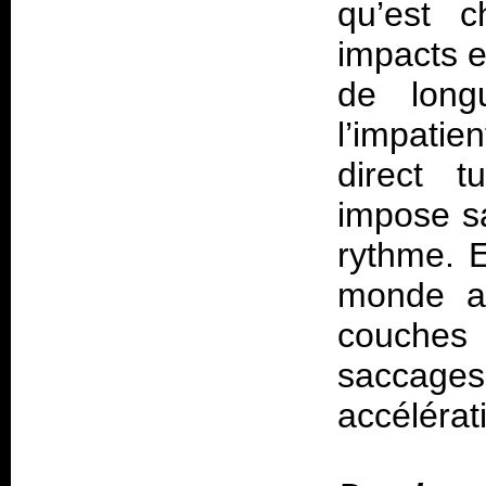
qu’est c
impacts 
de long
l’impatie
direct 
impose sa
rythme. E
monde an
couche
saccages
accélérat