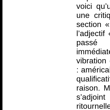
voici qu
une crit
section 
l’adjectif
pass
immédia
vibration
: américa
qualifica
raison. 
s’adjoin
ritournel