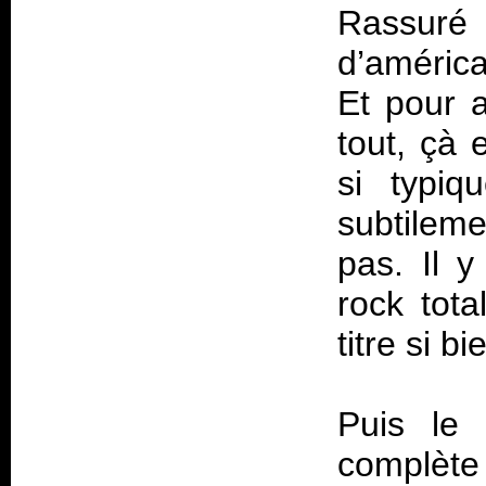
Rassuré
d’américa
Et pour a
tout, çà 
si typiq
subtilem
pas. Il 
rock tot
titre si b
Puis le c
complète 