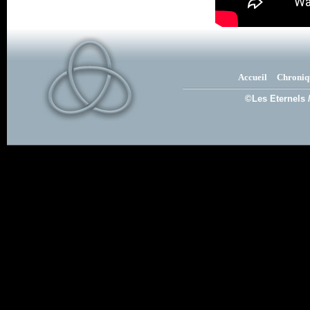
Accueil
Chroniq
©Les Eternels 