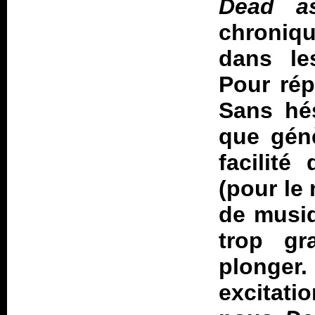
Dead a
chroniq
dans les
Pour rép
Sans hés
que génè
facilit
(pour le
de musiq
trop gr
plonger
excitati