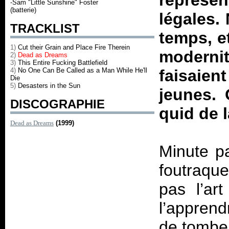
représen
-Sam "Little Sunshine" Foster
(batterie)
légales.
TRACKLIST
temps, e
1)
Cut their Grain and Place Fire Therein
moderni
2)
Dead as Dreams
3)
This Entire Fucking Battlefield
4)
No One Can Be Called as a Man While He'll
faisaien
Die
5)
Desasters in the Sun
jeunes. 
DISCOGRAPHIE
quid de 
Dead as Dreams
(1999)
Minute pa
foutraque
pas l’ar
l’apprend
de tomber