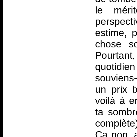
le mér
perspecti
estime, p
chose so
Pourtant
quotidien
souviens-
un prix 
voilà à e
ta sombre
complète)
Ça non, 