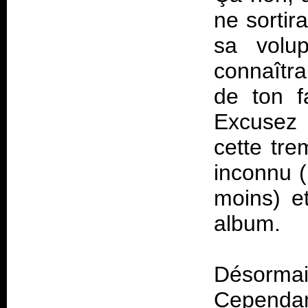
ne sortir
sa volup
connaîtr
de ton f
Excusez 
cette tre
inconnu (
moins) et
album.
Désormais
Cependan