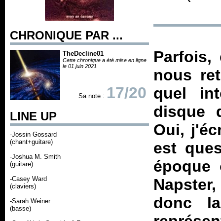
CHRONIQUE PAR ...
Parfois,
TheDecline01
Cette chronique a été mise en ligne
le 01 juin 2021
nous re
17/20
quel in
Sa note :
disque 
LINE UP
Oui, j'éc
-Jossin Gossard
(chant+guitare)
est ques
-Joshua M. Smith
époque o
(guitare)
-Casey Ward
Napster,
(claviers)
donc l
-Sarah Weiner
(basse)