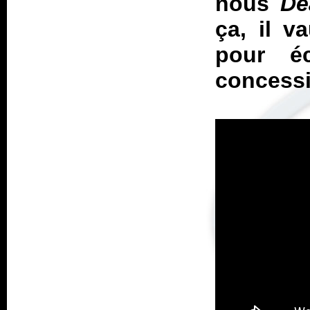
nous
De
ça, il v
pour é
concess