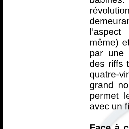
révolut
demeuran
l’aspec
même) et 
par une q
des riffs
quatre-vi
grand no
permet le
avec un f
Face à c