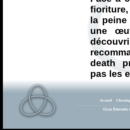
fioriture
la peine
une œuv
découv
recomma
death p
pas les 
Accueil
Chroniq
©Les Eternels 