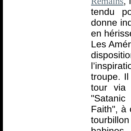
,
Remains
tendu po
donne ind
en hériss
Les Améri
dispositi
l’inspira
troupe. I
tour via
"Satanic
Faith", à
tourbillo
babines.