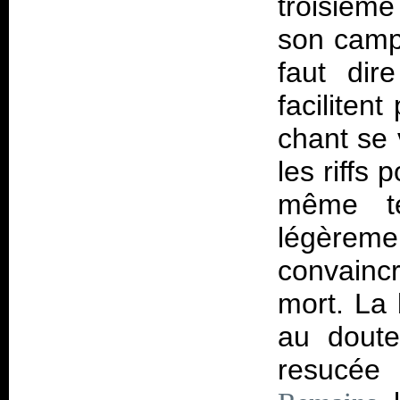
troisième
son camp,
faut dir
faciliten
chant se 
les riffs
même te
légèrem
convaincr
mort. La 
au doute
resucée