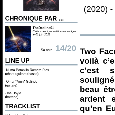
(2020) 
CHRONIQUE PAR ...
TheDecline01
Cette chronique a été mise en ligne
le 01 juin 2021
14/20
Two Face
Sa note :
voilà c’e
LINE UP
c’est 
-Numa Pompilio Romero Rios
(chant+guitare+basse)
soulign
-Omar "Arùn" Galindo
(guitare)
beau êtr
-Joe Hoyle
ardent 
(batterie)
TRACKLIST
qu’en Eu