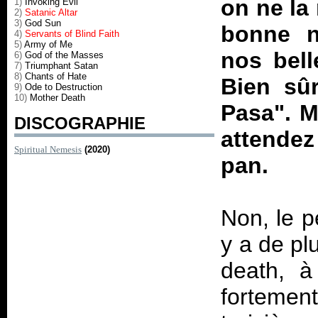
on ne la
1)
Invoking Evil
2)
Satanic Altar
3)
God Sun
bonne n
4)
Servants of Blind Faith
5)
Army of Me
nos bell
6)
God of the Masses
7)
Triumphant Satan
8)
Chants of Hate
Bien sûr
9)
Ode to Destruction
10)
Mother Death
Pasa". M
DISCOGRAPHIE
attendez
Spiritual Nemesis
(2020)
pan.
Non, le p
y a de pl
death, à
fortemen