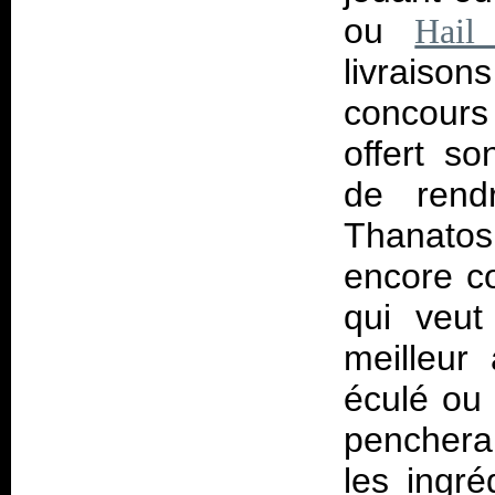
ou
Hail
livraiso
concours
offert s
de rend
Thanato
encore co
qui veut 
meilleur
éculé ou
penchera
les ingré