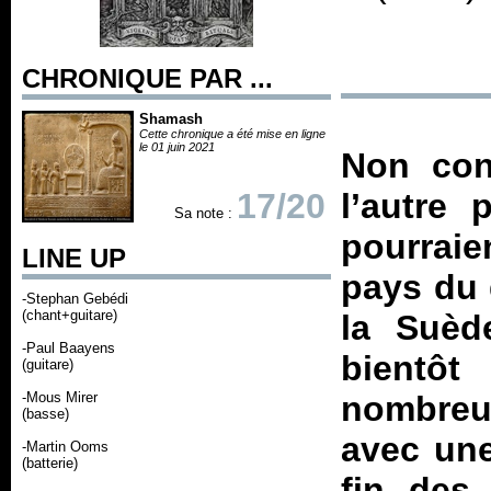
CHRONIQUE PAR ...
Shamash
Cette chronique a été mise en ligne
le 01 juin 2021
Non con
17/20
l’autre
Sa note :
pourraien
LINE UP
pays du 
-Stephan Gebédi
(chant+guitare)
la Suèd
-Paul Baayens
bientô
(guitare)
-Mous Mirer
nombreu
(basse)
avec une
-Martin Ooms
(batterie)
fin des 