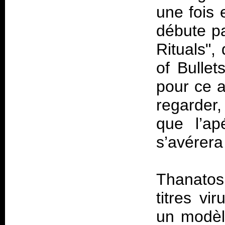
une fois 
débute pa
Rituals",
of Bullet
pour ce a
regarder,
que l’ap
s’avérera
Thanatos
titres vi
un modèl