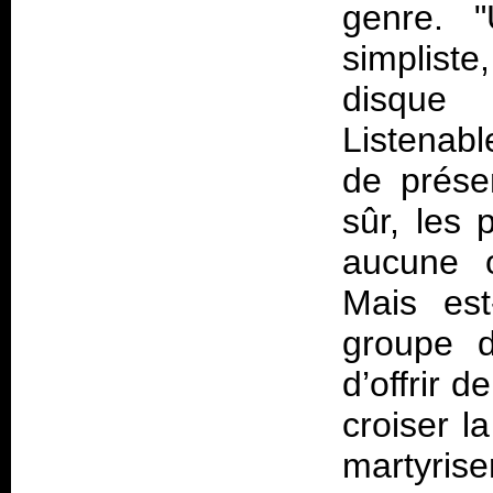
genre. "
simpliste
disque 
Listenabl
de prése
sûr, les 
aucune o
Mais es
groupe 
d’offrir 
croiser l
martyrise