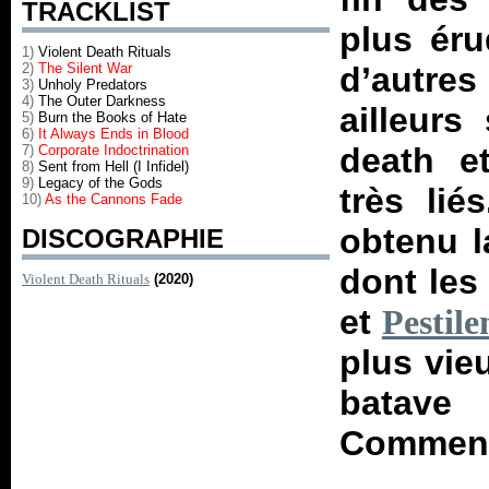
TRACKLIST
plus éru
1)
Violent Death Rituals
2)
The Silent War
d’autre
3)
Unholy Predators
4)
The Outer Darkness
ailleurs
5)
Burn the Books of Hate
6)
It Always Ends in Blood
death e
7)
Corporate Indoctrination
8)
Sent from Hell (I Infidel)
9)
Legacy of the Gods
très lié
10)
As the Cannons Fade
obtenu l
DISCOGRAPHIE
dont les
Violent Death Rituals
(2020)
et
Pestile
plus vie
batave
Comment 