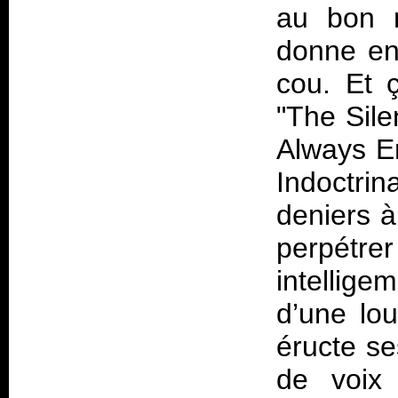
au bon m
donne en
cou. Et 
"The Sile
Always E
Indoctrin
deniers à
perpétrer
intellige
d’une lo
éructe se
de voix 