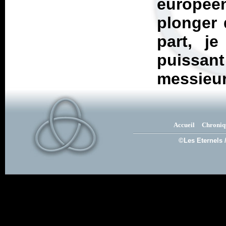
europée
plonger 
part, j
puissan
messieur
Accueil
Chroniq
©Les Eternels 