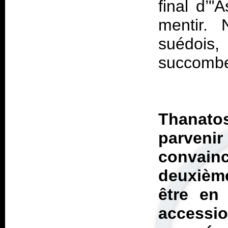
final d’
mentir. 
suédois
succombe
Thanatos
parven
convai
deuxième
être en
accessio