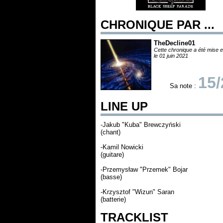
CHRONIQUE PAR ...
TheDecline01
Cette chronique a été mise e
le 01 juin 2021
15/
Sa note :
LINE UP
-Jakub "Kuba" Brewczyński
(chant)
-Kamil Nowicki
(guitare)
-Przemysław "Przemek" Bojar
(basse)
-Krzysztof "Wizun" Saran
(batterie)
TRACKLIST