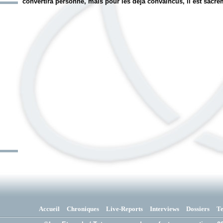
convertira personne, mais pour les déjà convaincus, il est sacr
Accueil
Chroniques
Live-Reports
Interviews
Dossiers
T