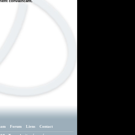
ément convaincant.
eam
Forum
Liens
Contact