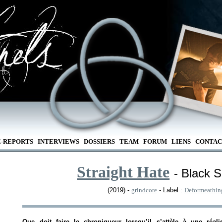
E-REPORTS
INTERVIEWS
DOSSIERS
TEAM
FORUM
LIENS
CONTAC
Straight Hate
- Black 
(2019) -
grindcore
- Label :
Deformeathin
Que doit faire le chroniqueur lorsqu’il s’attèle à une réal