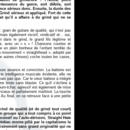
ntessence du genre, soit débile, soit
ance sérieux donc. Ensuite, la durée des
rind sérieux et appliqué. Fort de cette
ait qu’il a affaire à du grind qui ne se
 grain de guitare de qualité, qui n’est pas
 mais également incisif, vindicatif et… oui,
dans le grind, le grand fils légitime et
oui, avec un «
s
» ! Chansons courtes et
en plein bonheur de l’enfant terrible du
 au mouvement «
straighthead
», adopté par
re autres choses) coche toutes les cases,
avec aisance et conviction. La batterie est
 une intelligence musicale évidente, elle ne
ais pas que. Car le sieur batteur a intégré
ne brute sans blaster. Ce qu'il s’échine à
poum-tchac agressif est également de mise
ncieux et parfaitement maîtrisé. La touche
 Au final, on se retrouve face à une petite
nd de qualité (et de grind tout court)
n groupe qui a tout compris à ce point
cessif ou l’auto-dérision, Straight Hate
idien morne pillé par le capitalisme le
istrement sans grand originalité qui ne