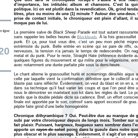
d’importance, les intitulés: album et chansons. C’est la qui
politique. Ici on est plutôt dans la revendication. Ok, grind tend
titres, plus ou moins de une (1) minute ? Autour des une-deux. G
prise de contact initiale, le chroniqueur est plein d’allant, il s
moque pas de lui.
n ligne
La première salve de
Black Sheep Parade
est tout autant rassurante:
sans rappeler les belles heures de
Blockheads
. À la fois grassouillet
punk. Et ça, pour tout vous dire, c’est un peu mon péché mignon 
extrémiste du punk. Belle entrée en scène qui se pare de riffs, 
20
nerveuses, la tension n’a jamais le temps de redescendre. On nage 
metal et du punk. Pour le reste, Straight Hate (référence évidente
quelques figures du mouvement et qui milite pour le véganisme, ent
avec notamment une durée parfaite pile sous la demi-heure.
Le chant alterne le grassouillet hurlé et screamings déraillés aigus 
celle par laquelle vient la confirmation définitive que le collectif a
blaste pas sans réfléchir. Évidemment, on veut du blast et on en a, m
dans sa technique qu’il faut varier les coups et que l’on peut être u
nous le démontrer en martelant son kit dans les règles du lard. Le 
tandis que la double pédale dicte sa cadence. Bref, un effort conscie
finale est apportée par le son, corrosif sans apport excessif de gras.
pépite faite grind d’une belle homogénéité.
Chronique dithyrambique ? Oui. Peut-être due au manque de gri
subi par votre chroniqueur depuis de longs mois. Tomber sur u
fait plaisir. Puissant, hargneux, fougueux sans sombrer dans l’ex
apporte un
rayon de soleil
poing dans la gueule dans notre quot
plus obscur et le plus sauvage. Évidemment, il s'agit d'un enreg