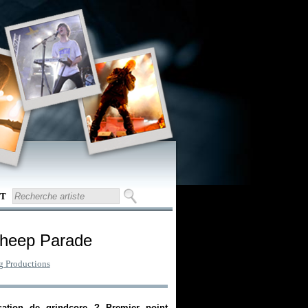
T
Sheep Parade
g Productions
isation de grindcore ? Premier point