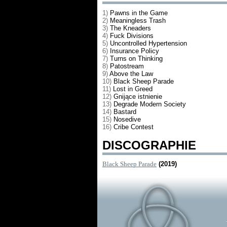
1)
Pawns in the Game
2)
Meaningless Trash
3)
The Kneaders
4)
Fuck Divisions
5)
Uncontrolled Hypertension
6)
Insurance Policy
7)
Turns on Thinking
8)
Patostream
9)
Above the Law
10)
Black Sheep Parade
11)
Lost in Greed
12)
Gnijące istnienie
13)
Degrade Modern Society
14)
Bastard
15)
Nosedive
16)
Cribe Contest
DISCOGRAPHIE
Black Sheep Parade
(2019)