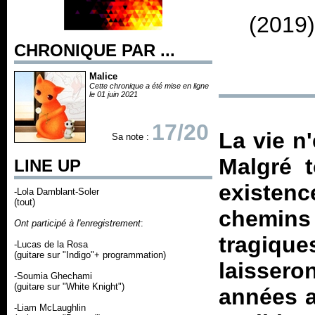
(2019)
CHRONIQUE PAR ...
Malice
Cette chronique a été mise en ligne
le 01 juin 2021
17/20
La vie n'
Sa note :
Malgré t
LINE UP
existen
-Lola Damblant-Soler
(tout)
chemins
Ont participé à l'enregistrement
:
tragiqu
-Lucas de la Rosa
(guitare sur "Indigo"+ programmation)
laisse
-Soumia Ghechami
(guitare sur "White Knight")
années a
-Liam McLaughlin