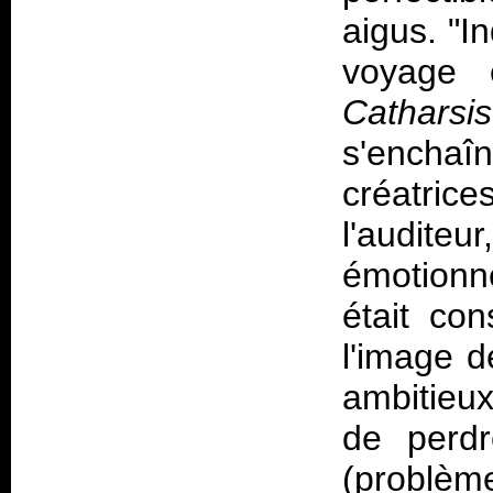
aigus. "I
voyage é
Catharsis
s'encha
créatri
l'auditeu
émotionne
était con
l'image 
ambitieux
de perdr
(problème