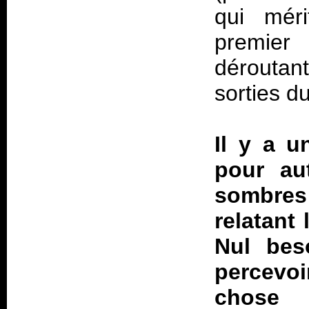
qui méri
premier
dérouta
sorties d
Il y a u
pour au
sombre
relatant
Nul beso
percevoi
chose d