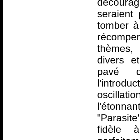
décourag
seraient 
tomber à
récompens
thèmes, 
divers et
pavé d
l'introd
oscillat
l'étonnan
"Parasite
fidèle à