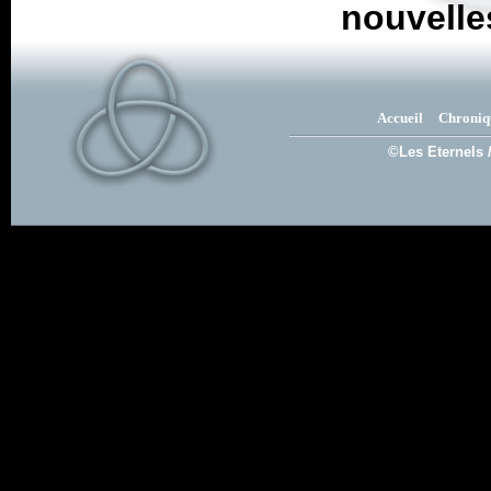
nouvelle
Accueil
Chroniq
©Les Eternels 