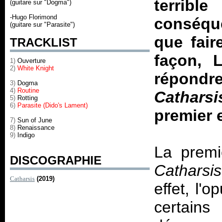
terrib
(guitare sur "Dogma")
-Hugo Florimond
conséqu
(guitare sur "Parasite")
que fair
TRACKLIST
façon, 
1)
Ouverture
2)
White Knight
répondr
3)
Dogma
4)
Routine
Catharsi
5)
Rotting
6)
Parasite (Dido's Lament)
premier 
7)
Sun of June
8)
Renaissance
9)
Indigo
La premi
DISCOGRAPHIE
Catharsis
Catharsis
(2019)
effet, l'o
certains