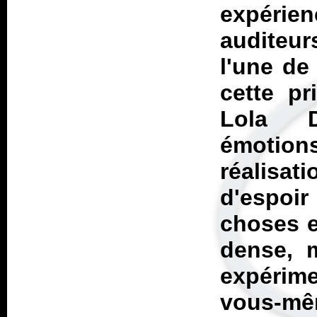
expérien
auditeur
l'une de
cette pr
Lola D
émotio
réalisat
d'espoir
choses e
dense, m
expérime
vous-m