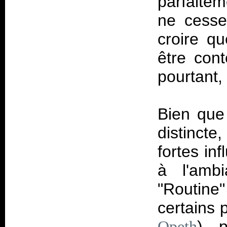
parfaitem
ne cesse
croire qu
être con
pourtant,
Bien que 
distincte
fortes in
à l'amb
"Routine
certains 
), 
Opeth