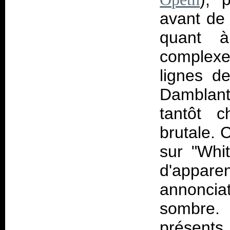
avant de 
quant à
complexe
lignes d
Damblant
tantôt c
brutale. 
sur "Whit
d'appar
annonci
sombre. 
présents 