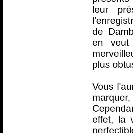
leur pr
l'enregis
de Dambl
en veut 
merveill
plus obtu
Vous l'au
marquer,
Cependan
effet, la
perfectib