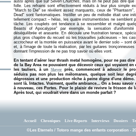
aussi âpres que sur
Seven Churches
, mais on ne peut pas dire que 
folle. Les refrains sont effectivement réduits à leur plus simple e
"March to Die" se révèlent assez marquants, ceux de "Phantasm",
Dead" sont fantomatiques. Instiller un peu de mélodie était une ini
tellement compact – hélas, les quatre instrumentistes ne semblent 
tâche. Les couplets ont tendance à se ressembler et malgré quelq
Beasts of Apocalypse" par exemple, la sensation d'uniformité 
déséquilibrée et arasante. En découle une frustration tenace, spécia
plus gros chapitre du recueil où les trouvailles judicieuses – les ca
accrocheur et la montée en puissance avant le dernier solo – sont d
et, à l'image de toute la réalisation, par les guitares tronçonneus
donnant l'impression de ne pas trop savoir où elles vont.
En tentant d'aérer leur thrash metal homogène, pour ne pas dire
de la Bay Area ne pouvaient que décevoir ceux qui voyaient en 
les tauliers, à un
Slayer
près, commencent à adoucir le prop
séduira pas non plus les mélomanes, quelque soit leur degré
dégrossies et une production rêche à peine digne d'une démo. E
sont là. Intactes. Vraiment, quelle ambiance... On a beau savoir 
à nouveau, ces Portes. Pour le plaisir de revivre le frisson de 
Après tout, qui voudrait vivre dans un monde parfait ?
Accueil
Chroniques
Live-Reports
Interviews
Dossiers
T
©Les Eternels / Totoro mange des enfants corporation - 20