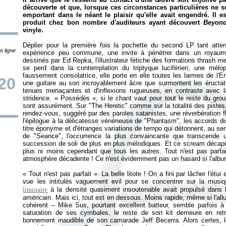
découverte et que, lorsque ces circonstances particulières ne s
emportant dans le néant le plaisir qu'elle avait engendré. Il
produit chez bon nombre d'auditeurs ayant découvert
Beyond
vinyle.
Déplier pour la première fois la pochette du second LP tant atten
n ligne
expérience peu commune, une invite à pénétrer dans un royaume
dessinés par Ed Repka, l'illustrateur fétiche des formations thrash me
se perd dans la contemplation du triptyque luciférien, une mélo
faussement consolatrice, elle porte en elle toutes les larmes de l'En
20
une guitare au son incroyablement âcre que surmontent les éructat
tenues menaçantes et d'inflexions rugueuses, en contraste avec 
stridence. «
Possédés
», si le chant vaut pour tout le reste du g
sont assurément. Sur "The Heretic" comme sur la totalité des pistes
rendez-vous, suggéré par des paroles satanistes, une réverbération f
l'épilogue à la délicatesse vénéneuse de "Phantasm", les accords di
titre éponyme et d'étranges variations de tempo qui détonnent, au sens
de "Seance", l'occurrence la plus convaincante que transcende un
succession de soli de plus en plus mélodiques. Et ce scream décapité 
plus ni moins cependant que tous les autres. Tout n'est pas parfai
atmosphère décadente ! Ce n'est évidemment pas un hasard si l'album
«
Tout n'est pas parfait
». La belle litote ! On a fini par lâcher l'étu
vue les intitulés vaguement evil pour se concentrer sur la musi
liminaire
à la densité quasiment insoutenable avait propulsé dans 
américain. Mais ici, tout est en dessous. Moins rapide, même si l'all
cohérent – Mike Sus, pourtant excellent batteur, semble parfois à l
saturation de ses cymbales, le reste de son kit demeure en retr
bonnement inaudible de son camarade Jeff Becerra. Alors certes, 