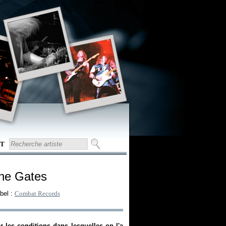
T
the Gates
bel :
Combat Records
ar les conditions dans lesquelles on l'a