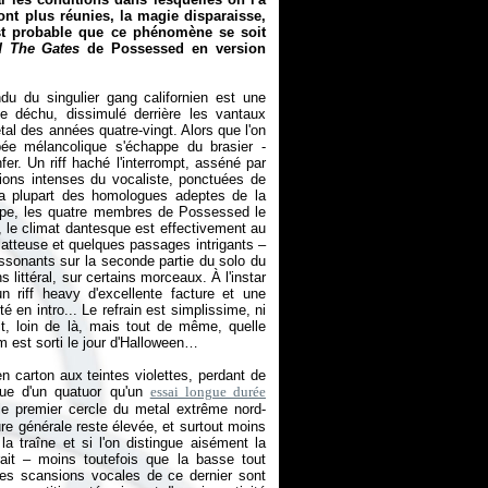
ont plus réunies, la magie disparaisse,
 est probable que ce phénomène se soit
 The Gates
de Possessed en version
du du singulier gang californien est une
 déchu, dissimulé derrière les vantaux
tal des années quatre-vingt. Alors que l'on
pée mélancolique s'échappe du brasier -
fer. Un riff haché l'interrompt, asséné par
ions intenses du vocaliste, ponctuées de
la plupart des homologues adeptes de la
roupe, les quatre membres de Possessed le
, le climat dantesque est effectivement au
latteuse et quelques passages intrigants –
ssonants sur la seconde partie du solo du
 littéral, sur certains morceaux. À l'instar
 riff heavy d'excellente facture et une
en intro... Le refrain est simplissime, ni
t, loin de là, mais tout de même, quelle
 est sorti le jour d'Halloween…
i en carton aux teintes violettes, perdant de
que d'un quatuor qu'un
essai longue durée
le premier cercle du metal extrême nord-
ure générale reste élevée, et surtout moins
a traîne et si l'on distingue aisément la
ait – moins toutefois que la basse tout
les scansions vocales de ce dernier sont