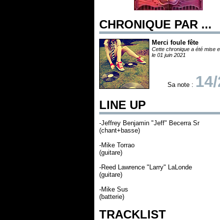
CHRONIQUE PAR ...
Merci foule fête
Cette chronique a été mise e
le 01 juin 2021
14/
Sa note :
LINE UP
-Jeffrey Benjamin "Jeff" Becerra Sr
(chant+basse)
-Mike Torrao
(guitare)
-Reed Lawrence "Larry" LaLonde
(guitare)
-Mike Sus
(batterie)
TRACKLIST