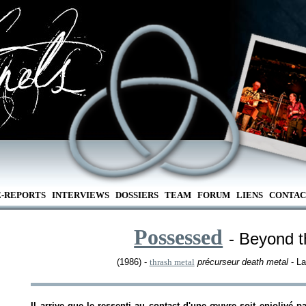
E-REPORTS
INTERVIEWS
DOSSIERS
TEAM
FORUM
LIENS
CONTAC
Possessed
- Beyond 
(1986) -
thrash metal
précurseur death metal
- La
Il arrive que le ressenti au contact d'une œuvre soit enjolivé p