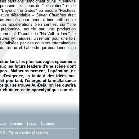
ses partitions témoignent d'une inventivité
xpression - si ceux de "Tribulation" et de
 "Beyond the Gates" ou encore "Restless
tiative défendable –
Seven Churches
était
pas équipés pour mener à bien cette noble
ues accélérations bien senties, sur "The
prédomine, nourrie par une production
lement à l'écoute de "No Will to Live", le
ssures rythmiques, un refrain pour une fois
évitalisées par des couplets interminables
es de Torrao et LaLonde qui bourdonnent en
 étouffant, les plus sauvages spécimens
eux les futurs leaders d'une scène dont
os. Malheureusement, l'opération ne
 d'exigence, la faute à des idées mal
t pourtant, l'énergie et la malfaisance
ce qui se trouve Au-Delà, on les ouvrira
la chute en cette apocalyptique contrée.
eam
Forum
Liens
Contact
12 - Tous droits réservés