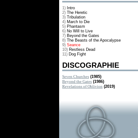
1)
Intro
2)
The Heretic
3)
Tribulation
4)
March to Die
5)
Phantasm
6)
No Will to Live
7)
Beyond the Gates
8)
The Beasts of the Apocalypse
9)
Seance
10)
Restless Dead
11)
Dog Fight
DISCOGRAPHIE
Seven Churches
(1985)
Beyond the Gates
(1986)
Revelations of Oblivion
(2019)