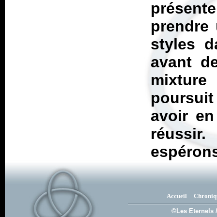
présente
prendre 
styles d
avant de
mixtur
poursui
avoir en
réussir
espérons
Accueil
Chroniq
©Les Eternels 