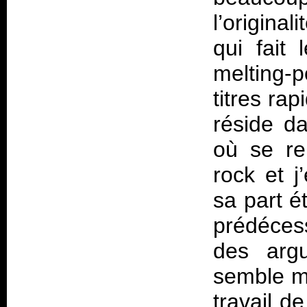
l’origina
qui fait
melting-
titres rap
réside d
où se re
rock et j
sa part 
prédéces
des argu
semble mo
travail d