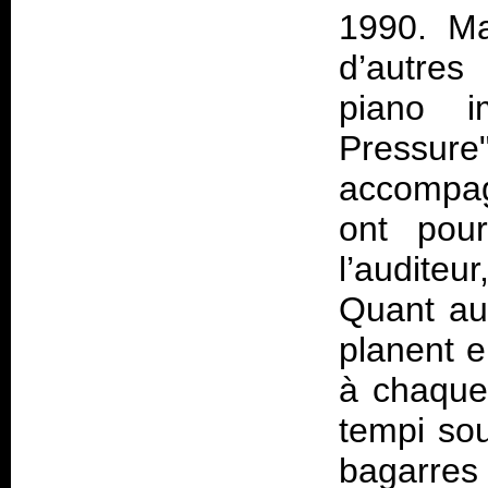
1990. Ma
d’autres 
piano i
Pressur
accompag
ont pour
l’audite
Quant aux
planent e
à chaque 
tempi sou
bagarre