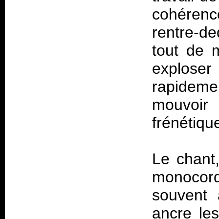
cohérenc
rentre-d
tout de 
explos
rapidem
mouvoi
frénétiqu
Le chant,
monocor
souvent
ancre le