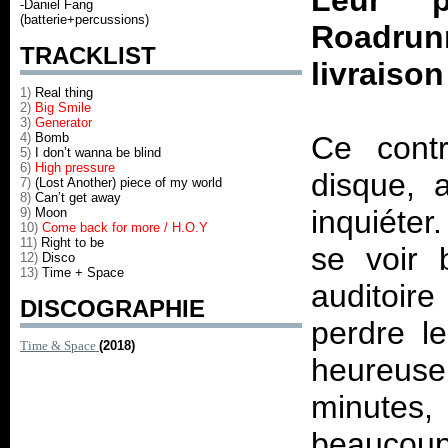
Leur p
-Daniel Fang
(batterie+percussions)
Roadrun
TRACKLIST
livraiso
1)
Real thing
2)
Big Smile
3)
Generator
4)
Bomb
Ce cont
5)
I don’t wanna be blind
6)
High pressure
disque, a
7)
(Lost Another) piece of my world
8)
Can’t get away
inquiéter
9)
Moon
10)
Come back for more / H.O.Y
11)
Right to be
se voir 
12)
Disco
13)
Time + Space
auditoir
DISCOGRAPHIE
perdre le
Time & Space
(2018)
heureus
minutes
beaucou