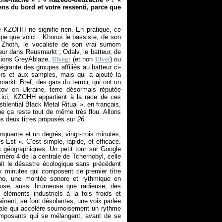
ens du bord et votre ressenti, parce que
 KZOHH ne signifie rien. En pratique, ce
pe que voici : Khorus le bassiste, de son
 Zhoth, le vocaliste de son vrai surnom
ur dans Reusmarkt ; Odalv, le batteur, de
ations GreyAblaze,
Ulvegr
(et non
Ulver
) ou
grante des groupes affiliés au batteur ci-
rs et aux samples, mais qui a ajouté la
arkt. Bref, des gars du terroir, qui ont un
kov en Ukraine, terre désormais réputée
 ici, KZOHH appartient à la race de ces
stilential Black Metal Ritual
», en français,
que ça reste tout de même très flou. Allons
les deux titres proposés sur
26
.
inquante et un degrés, vingt-trois minutes,
des Est
». C’est simple, rapide, et efficace.
 géographiques. Un petit tour sur Google
méro 4 de la centrale de Tchernobyl, celle
uit le désastre écologique sans précédent
x minutes qui composent ce premier titre
no, une montée sonore et rythmique en
euse, aussi brumeuse que radieuse, des
léments industriels à la fois froids et
aînent, se font désolantes, une voix parlée
nale qui accélère sournoisement un rythme
omposants qui se mélangent, avant de se