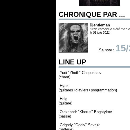
CHRONIQUE PAR ...
Djentleman
Cette chronique a été mise e
le 01 juin 2021
15/
Sa note :
LINE UP
-Yurii "Zhoth" Chepuriaiev
(chant)
-Hyozt
(guitares+claviers+programmation)
-Helg
(guitare)
-Oleksandr "Khorus" Bogatykov
(basse)
-Grigoriy "Odalv" Sevruk
(batterie)