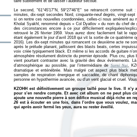
taire subitement et de laisser l’auditeur secoué.
Le second, "61°45'17"N, 59°27'46"E" se retranscrit comme suit 
minutes, dix-sept secondes Nord, cinquante-neuf degrés, vingt-sep
si on rentre ces nouvelles coordonnées, celles-ci nous amènent au n
Kholat Syakhl, renommé depuis «
Col Dyatlov
» du nom du chef de 
des circonstances encore à ce jour difficilement expliquées/expli
retrouvé le 26 février 1959. Vous aurez donc facilement fait le ra
étant également le jour d’avril 2018 qui vit la sortie de ce quatrième 
2016). Les dix-sept minutes qui romancent ce deuxième acte ne son
après le prélude planant, jaillissent des blasts beats, certes impuis
voix criée typiquement black. Et même si les accords de guitare n’on
atmosphère résolument distincte du premier épisode. Plus cru, plus b
vient pourtant contraster avec la gravité des deux événements. L
d’atmosphérique au possible, par l’intermédiaire de
Sorni Nai
, KZ
dramatique et enténébrée. Mais malgré cet aspect plus black met
samples de respiration énergique et saccadée, de chant diphoniq
personne en hypothermie avancée, ou d’un vent glacial et cruel. Vous 
KZOHH est définitivement un groupe taillé pour le live. Il n’y 
pour s’en rendre compte. Et avec cet album on ne peut plus c
ajoute une nouvelle pierre à son édifice musical déjà riche en re
26
est à écouter en une fois, dans l’ordre que vous voulez, mai
qui après avoir fermé les yeux, aura su rester éveillé.