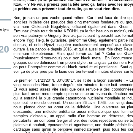
Kzau
» ? Ne vous prenez pas la tête avec ça, faites avec les moy
je préfère vous prévenir tout de suite, ça ne veut rien dire.
Bon, je suis un peu vache quand même. Car il est faux de dire que
sont les initiales des pseudos des cinq membres fondateurs du grou
vrai nom Oleksandr Bogatykov, officiant également dans Khors ;
n ligne
Ermunaz (mais tout de suite KEOHH, ça le fait beaucoup moins), crie
son vrai patronyme Grigoriy Sevruk, participant hyperactif aux form
encore Ygg; Helg, le guitariste, prénommé Oleg, également partie inté
dessus; et enfin Hyozt, naguère exclusivement préposé aux clavie
20
guitare à sa panoplie depuis 2016, et qui a aussi son rôle chez Reusm
minimum d’expérience. Mais quel terroir au fait ? Celui de Khar
(musicalement dirons-nous) pour son black metal. En l’occurrence
groupes qui se définissent un propre style : en anglais ça donne «
Pe
on peut l’interpréter comme du black metal rituel pestilentiel. Sauf 
voir ça de plus près par le biais des trente-neuf minutes étalées sur 
Le premier, "51°23'20"N, 30°6'38"E", se lit de la façon suivante : «
C
vingt secondes Nord, trente degrés, six minutes, trente-huit secon
Et vous aurez assez vite saisi que cela renvoie à des coordonnées
plus tard, on se rend compte qu’on se situe au niveau du réacteur nu
qui a entrainé la plus grande catastrophe nucléaire mondiale et ind
que tout le monde connait. Un certain 26 avril 1986. Les vingt-deu
nous plonge donc au cœur de la débâcle. Une ouverture au pia
crescendo, une mélodie entêtante aussi mélancolique que lumin
samples d’oiseaux, un appel radio d’un homme en détresse, des é
percutants, un compteur Geiger affolé, des notes répétitives qui se tr
plaintive à souhait, épouvantée et agonisante, une double pédale fi
cardiaque sans qu’on le perçoive immédiatement, puis tous les c