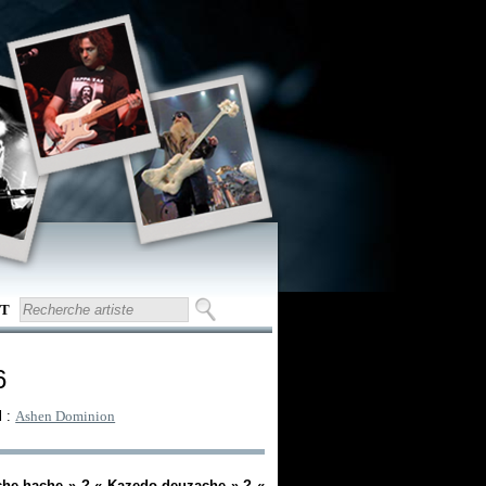
T
6
l :
Ashen Dominion
che-hache
» ? «
Kazedo-deuzache
» ? «