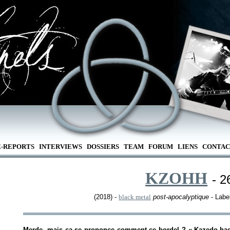
E-REPORTS
INTERVIEWS
DOSSIERS
TEAM
FORUM
LIENS
CONTAC
KZOHH
- 2
(2018) -
black metal
post-apocalyptique
- Labe
Merde, mais ça se prononce comment ce bordel ? «
Kazedo-ha