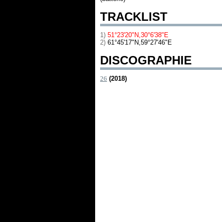
TRACKLIST
1)
51°23'20"N,30°6'38"E
2)
61°45'17"N,59°27'46"E
DISCOGRAPHIE
26
(2018)