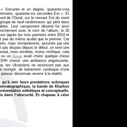
: «
Soixante et un degrés, quarante-cinq
t minutes, quarante-six secondes Est
». Et
ord de l’Oural, sur le versant Est du mont
groupe de neuf randonneurs qui périt dans
cables. Leur campement déserté fut ainsi
pprochement avec le nom de l’album, le 26
opus (après les trois premiers entre 2014 et
t pas du même acabit que le premier. Car
sants, mais omniprésents, assistés par une
t pas disparu depuis le début, on sent une
rutal, mois enrobée, moins mirifique, cela
à ou un
Kauan
avait choisi quelque chose
OHH choisit une ambiance angoissante,
al, les Ukrainiens ne renoncent pas aux
ue mongol, de battement cardiaque d’une
pouvez désormais revenir à la réalité.
a qu’à voir leurs prestations scéniques
inématographique, la bande de Kharkov
présentation esthétique et conceptuelle.
s dans l’obscurité. Et chapeau à celui