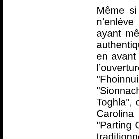
Même si l
n’enlève
ayant mê
authentiq
en avant 
l’ouvertu
"Fhoinnu
"Sionnac
Toghla", 
Carolina
"Parting 
tradition