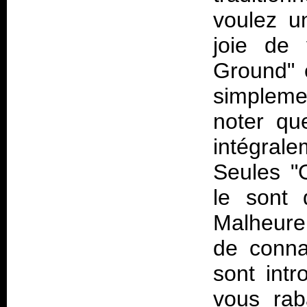
voulez u
joie de 
Ground" e
simpleme
noter qu
intégral
Seules "
le sont 
Malheure
de connai
sont intr
vous rab