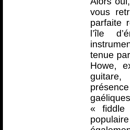
Alors oui
vous ret
parfaite 
l’île d
instrumen
tenue pa
Howe, e
guitare
présenc
gaélique
«
fiddl
populai