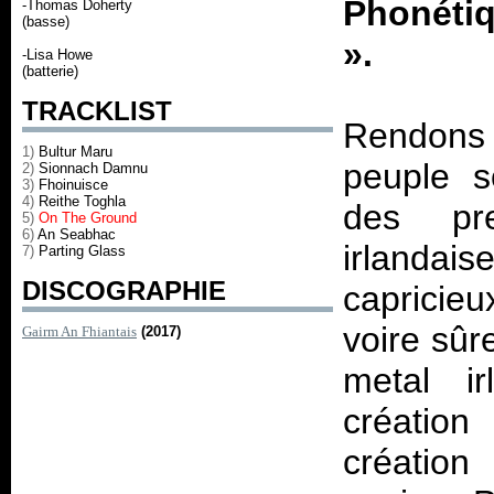
Phonéti
-Thomas Doherty
(basse)
».
-Lisa Howe
(batterie)
TRACKLIST
Rendons 
1)
Bultur Maru
peuple s
2)
Sionnach Damnu
3)
Fhoinuisce
4)
Reithe Toghla
des pr
5)
On The Ground
6)
An Seabhac
irlandai
7)
Parting Glass
DISCOGRAPHIE
capricie
voire sûr
Gairm An Fhiantais
(2017)
metal i
création
création