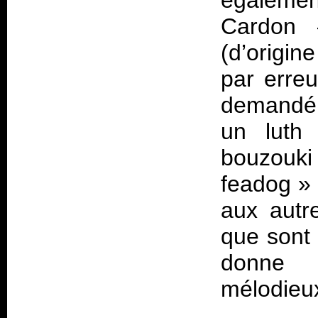
égaleme
Cardon
(d’origin
par erre
demandé 
un luth 
bouzouki 
feadog
» 
aux autr
que sont 
donne 
mélodieux