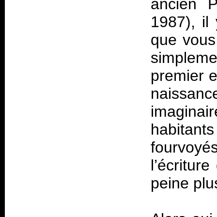
ancien P
1987), i
que vous
simpleme
premier e
naissanc
imaginai
habitant
fourvoyé
l’écritur
peine plu