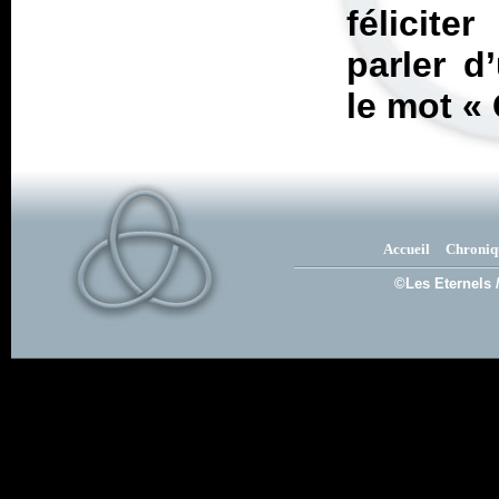
félicite
parler d
le mot «
Accueil
Chroniq
©Les Eternels 