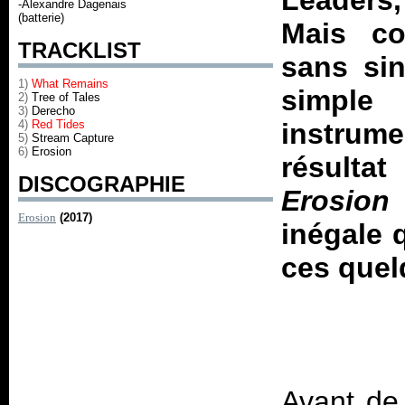
Leaders,
-Alexandre Dagenais
(batterie)
Mais co
TRACKLIST
sans sin
1)
What Remains
simple
2)
Tree of Tales
3)
Derecho
4)
Red Tides
instrume
5)
Stream Capture
6)
Erosion
résulta
DISCOGRAPHIE
Erosion
Erosion
(2017)
inégale 
ces quel
Avant de