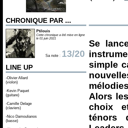
CHRONIQUE PAR ...
Ptilouis
Cette chronique a été mise en ligne
le 01 juin 2021
Se lanc
13/20
instrume
Sa note :
simple c
LINE UP
nouvelle
-Olivier Allard
(violon)
mélodies
-Kevin Paquet
Alors le
(guitare)
-Camille Delage
choix e
(claviers)
ténors
-Nico Damoulianos
(basse)