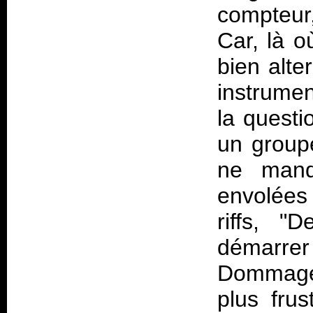
compteur,
Car, là o
bien alt
instrumen
la questi
un groupe
ne manq
envolées
riffs, 
démarrer
Dommage.
plus fru