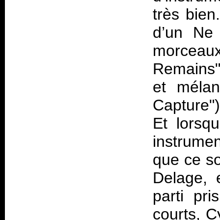
très bien.
d’un Ne O
morceau
Remains",
et mélan
Capture")
Et lorsq
instrumen
que ce so
Delage, 
parti pri
courts, C