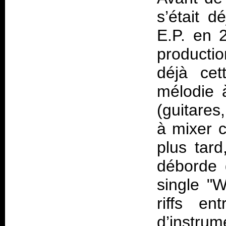
s’était d
E.P. en 
productio
déjà cet
mélodie à
(guitares
à mixer c
plus tard
déborde 
single "
riffs en
d’instru