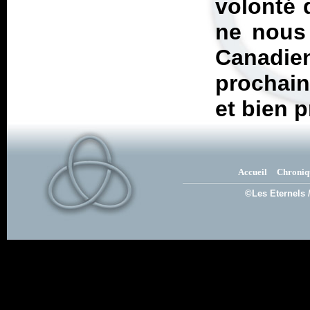
volonté d
ne nous 
Canadien
prochain
et bien p
Accueil
Chroniq
©Les Eternels 