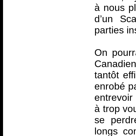
à nous pl
d’un Sc
parties i
On pourra
Canadien
tantôt ef
enrobé pa
entrevoir
à trop vo
se perdr
longs co