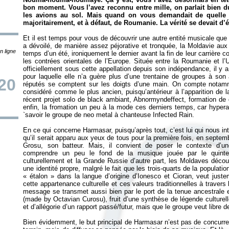
bon moment. Vous l’avez reconnu entre mille, on parlait bien 
les avions au sol. Mais quand on vous demandait de quelle o
majoritairement, et à défaut, de Roumanie. La vérité se devait d’é
Et il est temps pour vous de découvrir une autre entité musicale qu
a dévoilé, de manière assez péjorative et tronquée, la Moldavie aux
n ligne
temps d’un été, ironiquement le dernier avant la fin de leur carrièr
les contrées orientales de l’Europe. Située entre la Roumanie et l’
officiellement sous cette appellation depuis son indépendance, il y a
pour laquelle elle n’a guère plus d’une trentaine de groupes à son 
20
réputés se comptent sur les doigts d’une main. On compte notamm
considéré comme le plus ancien, puisqu’antérieur à l’apparition de l
récent projet solo de black ambiant, Abnormyndeffect, formation de 
enfin, la fromation un peu à la mode ces derniers temps, car hyper
`savoir le groupe de neo metal à chanteuse Infected Rain.
En ce qui concerne Harmasar, puisqu’après tout, c’est lui qui nous in
qu’il serait apparu aux yeux de tous pour la première fois, en septem
Grosu, son batteur. Mais, il convient de poser le contexte d’une
comprendre un peu le fond de la musique jouée par le quintet
culturellement et la Grande Russie d’autre part, les Moldaves décou
une identité propre, malgré le fait que les trois-quarts de la populatio
«
étalon
» dans la langue d’origine d’Ionesco et Cioran, veut just
cette appartenance culturelle et ces valeurs traditionnelles à travers 
message se transmet aussi bien par le port de la tenue ancestrale e
(made by Octavian Curosu), fruit d’une synthèse de légende culturell
et d’allégorie d’un rapport passé/futur, mais que le groupe veut libre de
Bien évidemment, le but principal de Harmasar n’est pas de concurre