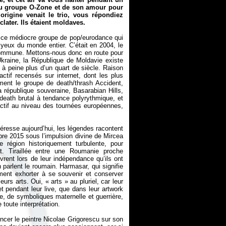
du groupe O-Zone et de son amour pour
rigine venait le trio, vous répondiez
clater. Ils étaient moldaves.
e ce médiocre groupe de pop/eurodance qui
 yeux du monde entier. C’était en 2004, le
e commune. Mettons-nous donc en route pour
Ukraine, la République de Moldavie existe
 à peine plus d’un quart de siècle. Raison
actif recensés sur internet, dont les plus
ent le groupe de death/thrash Accident,
a république souveraine, Basarabian Hills,
death brutal à tendance polyrythmique, et
actif au niveau des tournées européennes,
téresse aujourd’hui, les légendes racontent
bre 2015 sous l’impulsion divine de Mircea
 région historiquement turbulente, pour
. Tiraillée entre une Roumanie proche
vrent lors de leur indépendance qu’ils ont
n parlent le roumain. Harmasar, qui signifie
ement exhorter à se souvenir et conserver
leurs arts. Oui, «
arts
» au pluriel, car leur
t pendant leur live, que dans leur artwork
e, de symboliques maternelle et guerrière,
 toute interprétation.
ncer le peintre Nicolae Grigorescu sur son