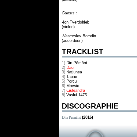
Guests :
-Ion Tverdohleb
(violon)
-Veaceslav Borodin
(accordéon)
TRACKLIST
1)
Din Pământ
2)
Daoi
3)
Naţiunea
4)
Tapae
5)
Porcu
6)
Moesia
7)
Ciuleandra
8)
Vaslui 1475
DISCOGRAPHIE
Din Pamânt
(2016)