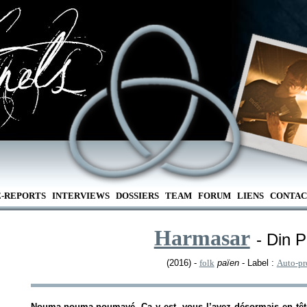
E-REPORTS
INTERVIEWS
DOSSIERS
TEAM
FORUM
LIENS
CONTAC
Harmasar
- Din 
(2016) -
folk
païen
- Label :
Auto-pr
Nouma-nouma-noumayé. Ça y est, vous l’avez désormais en tête,