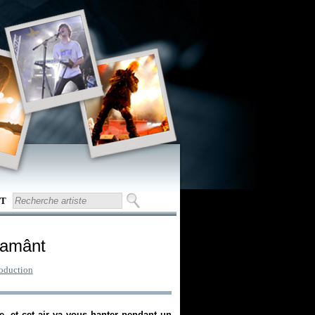
T
Pamânt
oduction
 et cet air va vous hanter pendant un