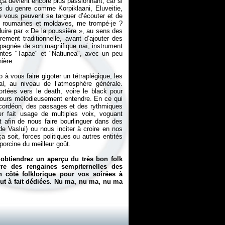
 ça devient encore plus passionnant, car si
s du genre comme Korpiklaani, Eluveitie,
 vous peuvent se targuer d’écouter et de
s roumaines et moldaves, me trompé-je ?
duire par «
De la poussière
», au sens des
ment traditionnelle, avant d’ajouter des
mpagnée de son magnifique naï, instrument
antes "Tapae" et "Natiunea", avec un peu
ière.
 à vous faire gigoter un tétraplégique, les
al, au niveau de l’atmosphère générale.
rtées vers le death, voire le black pour
ujours mélodieusement entendre. En ce qui
ccordéon, des passages et des rythmiques
r fait usage de multiples voix, voguant
t afin de nous faire bourlinguer dans des
 de Vaslui) ou nous inciter à croire en nos
 soit, forces politiques ou autres entités
orcine du meilleur goût.
 obtiendrez un aperçu du très bon folk
re des rengaines sempiternelles des
n côté folklorique pour vos soirées à
out à fait dédiées. Nu ma, nu ma, nu ma