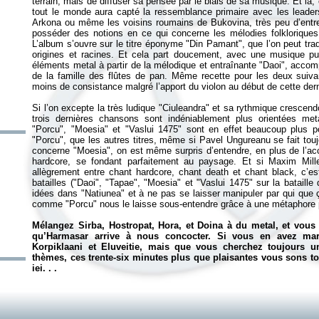
terrain, mais de diffuser sa pensée par le biais de sa musique. Et là,
tout le monde aura capté la ressemblance primaire avec les leader
Arkona ou même les voisins roumains de Bukovina, très peu d’entre
posséder des notions en ce qui concerne les mélodies folklorique
L’album s’ouvre sur le titre éponyme "Din Pamant", que l’on peut tra
origines et racines. Et cela part doucement, avec une musique pure
éléments metal à partir de la mélodique et entraînante "Daoi", acco
de la famille des flûtes de pan. Même recette pour les deux suiv
moins de consistance malgré l’apport du violon au début de cette dern
Si l’on excepte la très ludique "Ciuleandra" et sa rythmique crescendo
trois dernières chansons sont indéniablement plus orientées met
"Porcu", "Moesia" et "Vaslui 1475" sont en effet beaucoup plus po
"Porcu", que les autres titres, même si Pavel Ungureanu se fait to
concerne "Moesia", on est même surpris d’entendre, en plus de l’a
hardcore, se fondant parfaitement au paysage. Et si Maxim Mille
allègrement entre chant hardcore, chant death et chant black, c’es
batailles ("Daoi", "Tapae", "Moesia" et "Vaslui 1475" sur la bataille
idées dans "Natiunea" et à ne pas se laisser manipuler par qui que ça
comme "Porcu" nous le laisse sous-entendre grâce à une métaphore p
Mélangez Sirba, Hostropat, Hora, et Doina à du metal, et vous
qu’Harmasar arrive à nous concocter. Si vous en avez mar
Korpiklaani et Eluveitie, mais que vous cherchez toujours u
thèmes, ces trente-six minutes plus que plaisantes vous sons t
iei. . .