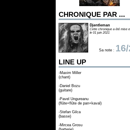
CHRONIQUE PAR ...
Djentleman
Cette chronique a été mise e
le 01 juin 2021
16/
Sa note :
LINE UP
-Maxim Miller
(chant)
-Daniel Bozu
(guitare)
-Pavel Ungureanu
(flûte+flûte de pan+kaval)
-Stefan Gilca
(basse)
-Mircea Grosu
(batterie)