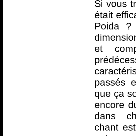
Si vous t
était eff
Poida ? 
dimension
et com
prédéc
caractér
passés e
que ça so
encore du
dans ch
chant est