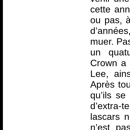
cette ann
ou pas, à
d’années
muer. Pas
un quatu
Crown a 
Lee, ain
Après to
qu’ils se
d’extra-t
lascars 
n’est pa