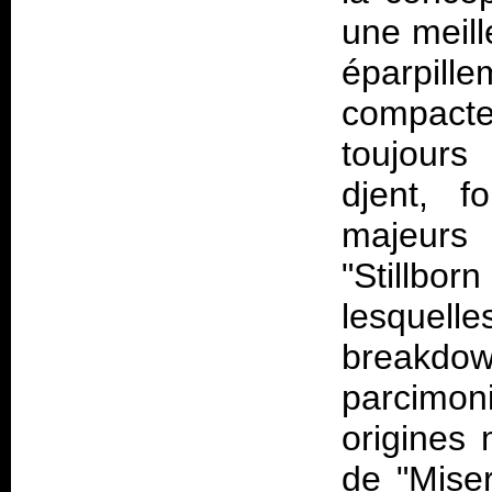
une meill
éparpill
compacte
toujour
djent, f
majeurs
"Stillb
lesquelle
breakdow
parcimoni
origines
de "Mise