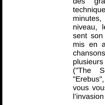
des gra
techniq
minutes
niveau, 
sent son 
mis en a
chanson
plusieur
("The So
"Erebus",
vous vous
l’invasion