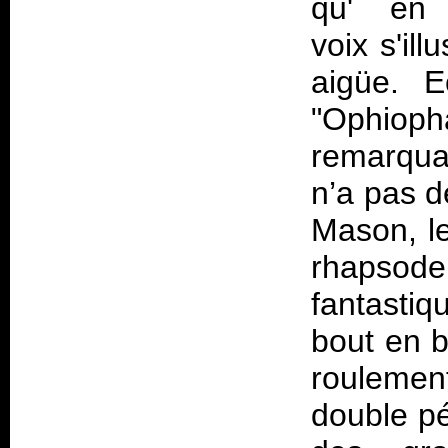
qu' en 
voix s'ill
aigüe. E
"Ophiop
remarquab
n’a pas d
Mason, le
rhapsode
fantastiq
bout en b
roulemen
double pé