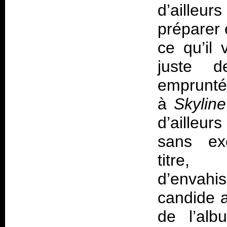
d’ailleu
préparer 
ce qu’il 
juste d
emprun
à
Skyline
d’ailleur
sans exc
titre,
d’envahis
candide 
de l’alb