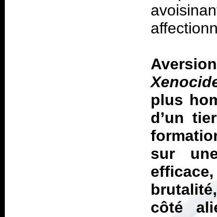
avoisin
affection
Aversio
Xenocid
plus hom
d’un tie
formatio
sur une
efficac
brutalit
côté al