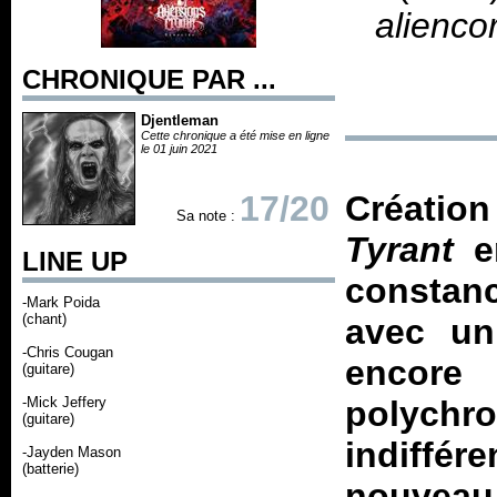
alienco
CHRONIQUE PAR ...
Djentleman
Cette chronique a été mise en ligne
le 01 juin 2021
17/20
Créatio
Sa note :
Tyrant
e
LINE UP
constan
-Mark Poida
(chant)
avec un
-Chris Cougan
encore
(guitare)
-Mick Jeffery
polych
(guitare)
indiffér
-Jayden Mason
(batterie)
nouveau