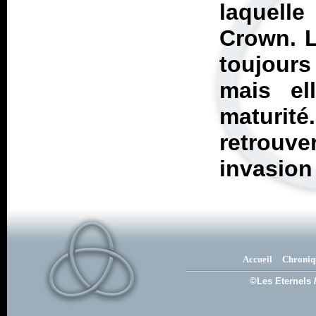
laquell
Crown. L
toujours
mais el
maturité.
retrouv
invasion
Accueil
Chroniq
©Les Eternels 