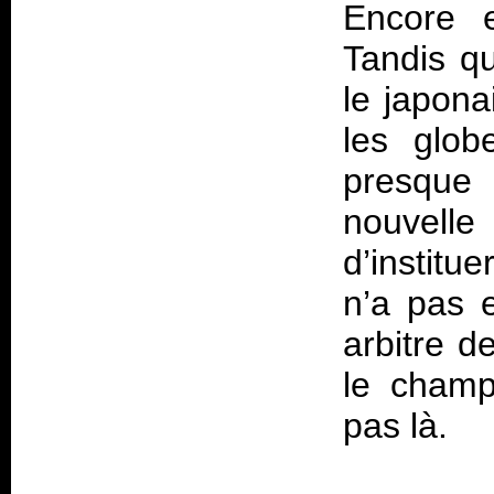
Encore e
Tandis qu
le japon
les glob
presque
nouvelle
d’instit
n’a pas e
arbitre d
le champ
pas là.