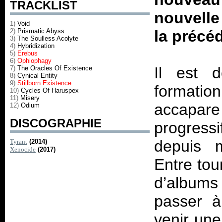
TRACKLIST
nouvelle
1)
Void
2)
Prismatic Abyss
la précéd
3)
The Soulless Acolyte
4)
Hybridization
5)
Erebus
6)
Ophiophagy
Il est d
7)
The Oracles Of Existence
8)
Cynical Entity
9)
Stillborn Existence
formation
10)
Cycles Of Haruspex
11)
Misery
accapare 
12)
Odium
DISCOGRAPHIE
progres
depuis 
Tyrant
(2014)
Xenocide
(2017)
Entre tou
d’albums
passer à
venir une