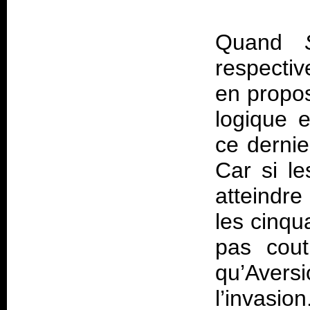
Quand
respectiv
en propo
logique 
ce dernie
Car si le
atteindre
les cinqua
pas cout
qu’Avers
l’invasi