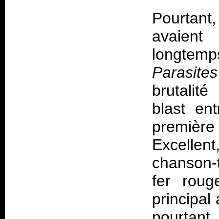
Pourtant
avaien
longtem
Parasites
brutalit
blast ent
première
Excellen
chanson-
fer rou
principal
pourtan