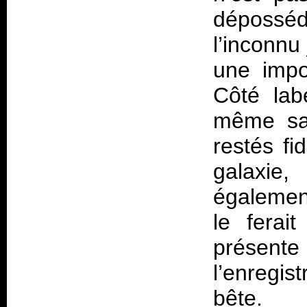
déposséd
l’inconnu
une impo
Côté labe
même sau
restés fi
galaxie
également
le fera
présent
l’enregis
bête.