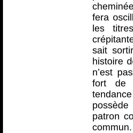
cheminée
fera osci
les titr
crépitant
sait sort
histoire d
n’est pas
fort de 
tendanc
possède 
patron c
commun.