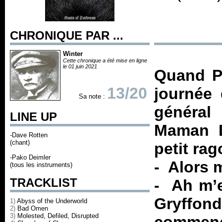
CHRONIQUE PAR ...
Winter
Cette chronique a été mise en ligne
le 01 juin 2021
Quand P
13/20
journée 
Sa note :
général
LINE UP
Maman D
-Dave Rotten
(chant)
petit ra
-Pako Deimler
- Alors 
(tous les instruments)
TRACKLIST
- Ah m’e
Gryffond
1)
Abyss of the Underworld
2)
Bad Omen
3)
Molested, Defiled, Disrupted