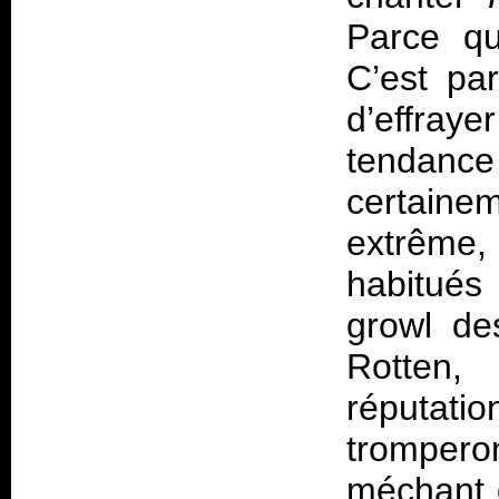
Parce qu
C’est pa
d’effray
tendance
certainem
extrême,
habitués
growl de
Rotten,
réputat
trompero
méchant q