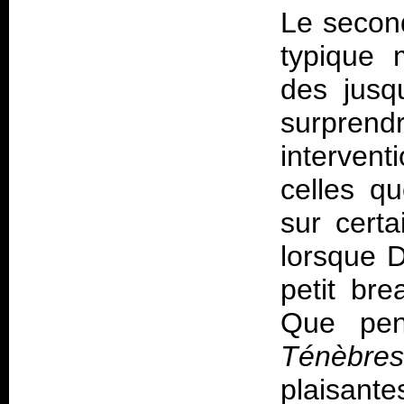
Le secon
typique 
des jusq
surpre
interven
celles q
sur cert
lorsque 
petit bre
Que pe
Ténèbr
plaisant