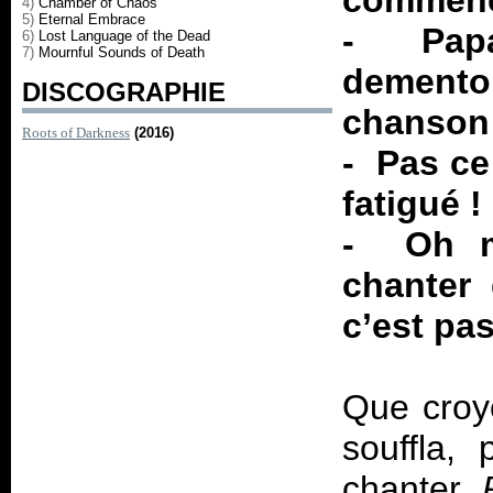
commence
4)
Chamber of Chaos
5)
Eternal Embrace
- Papa
6)
Lost Language of the Dead
7)
Mournful Sounds of Death
demento
DISCOGRAPHIE
chanson
Roots of Darkness
(2016)
- Pas ce 
fatigué !
- Oh m
chanter
c’est pas
Que croy
souffla,
chanter