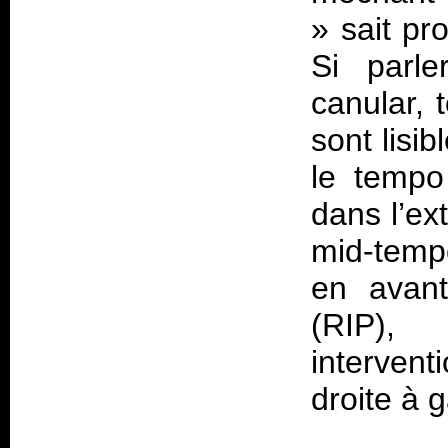
» sait pr
Si parle
canular, 
sont lisi
le tempo
dans l’ext
mid-temp
en avant
(RIP),
interven
droite à 