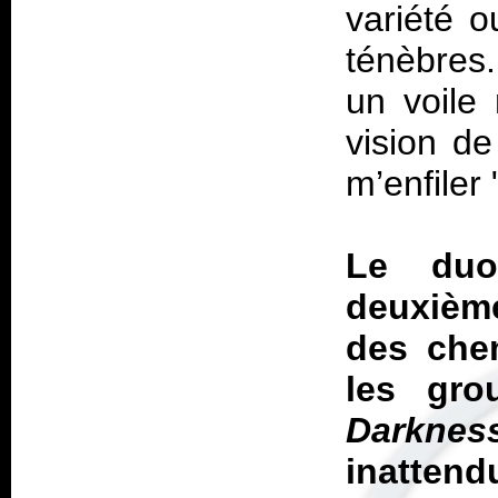
variété o
ténèbres
un voile 
vision de
m’enfiler 
Le duo
deuxième
des chem
les gro
Darknes
inatte