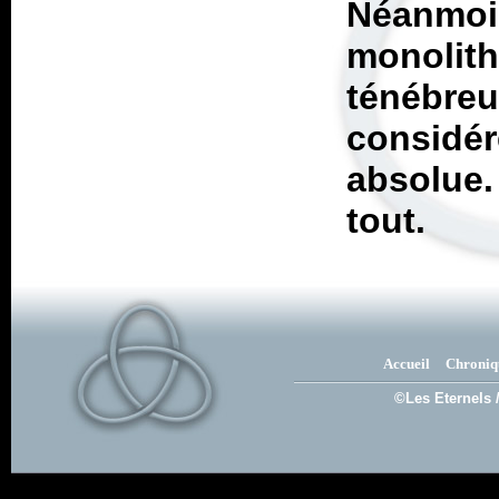
Néanmo
monolit
ténébre
consid
absolue.
tout.
Accueil
Chroniq
©Les Eternels 