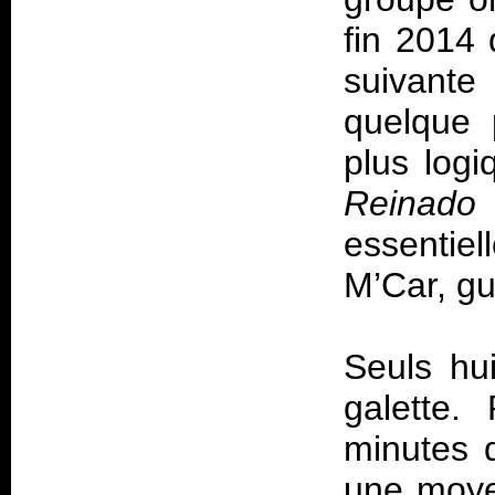
fin 2014 
suivante
quelque 
plus log
Reinado 
essentiel
M’Car, gu
Seuls hui
galette.
minutes 
une moye