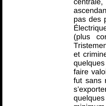
central
ascendan
pas des 
Électriqu
(plus c
Tristemen
et crimin
quelques
faire val
fut sans
s’export
quelque