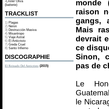
monde (
-Crisler Oliva
(batterie)
raison n
TRACKLIST
gangs, 
1)
Plagas
2)
Neron
Mais ra
3)
Destrucción Masiva
4)
Misantropo
devrait 
5)
Viaje Astral
6)
El Anticristo
7)
Greda Cruel
ce disque
8)
Santo Infierno
Sinon, 
DISCOGRAPHIE
pas de c
El Reinado Del Anticristo
(2015)
Le Hon
Guatemala
le Nicara