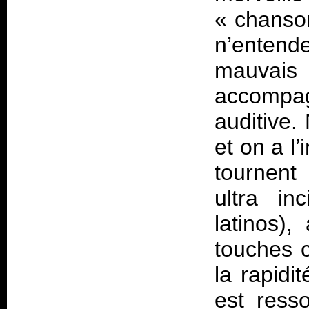
«
chanso
n’enten
mauvais
accompag
auditive.
et on a l
tournent
ultra in
latinos)
touches c
la rapidi
est ress