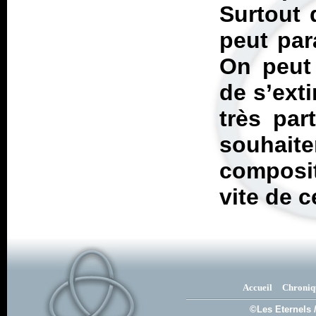
Surtout
peut para
On peut 
de s’ext
très par
souhaite
composit
vite de 
Accueil
Chroniq
©Les Eternels 