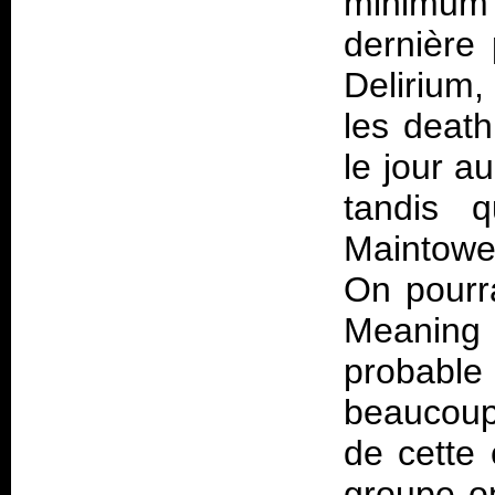
minimum d
dernière 
Delirium,
les death
le jour a
tandis 
Maintower
On pourra
Meaning 
probabl
beaucoup
de cette 
groupe on