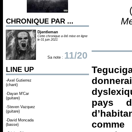
Me
CHRONIQUE PAR ...
Djentleman
Cette chronique a été mise en ligne
le 01 juin 2021
11/20
Sa note :
Tegucig
LINE UP
donnerai
-Axel Gutierrez
(chant)
dyslexi
-Dayan M'Car
(guitare)
pays d
-Steven Vazquez
d’habit
(guitare)
-David Moncada
comme 
(basse)