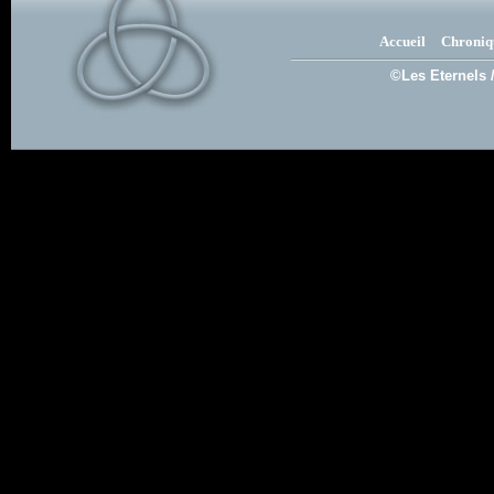
Accueil
Chroniq
©Les Eternels 