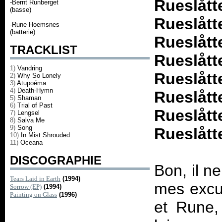
Rueslå
-Bernt Runberget
(basse)
Rueslå
-Rune Hoemsnes
(batterie)
Rueslå
TRACKLIST
Rueslåt
1)
Vandring
Rueslå
2)
Why So Lonely
3)
Atupoéma
4)
Death-Hymn
Rueslå
5)
Shaman
6)
Trial of Past
Rueslå
7)
Lengsel
8)
Salva Me
9)
Song
Rueslått
10)
In Mist Shrouded
11)
Oceana
DISCOGRAPHIE
Bon, il n
Tears Laid in Earth
(1994)
mes excus
Sorrow (EP)
(1994)
Painting on Glass
(1996)
et Rune,