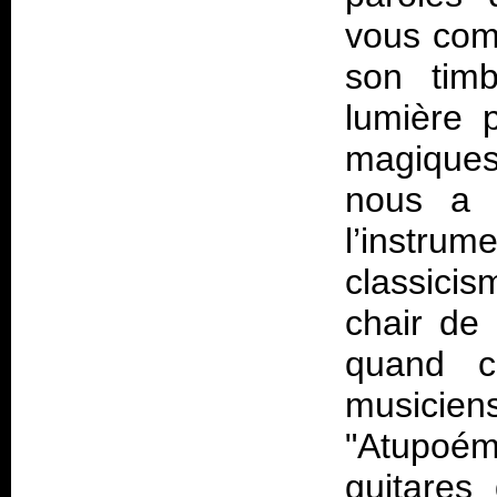
vous com
son timb
lumière 
magiques
nous a f
l’instru
classicis
chair de
quand c
musicien
"Atupoém
guitares