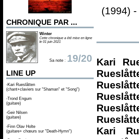
(1994) 
CHRONIQUE PAR ...
Winter
Cette chronique a été mise en ligne
le 01 juin 2021
19/20
Kari Rue
Sa note :
Rueslå
LINE UP
Rueslåt
-Kari Rueslåtten
(chant+claviers sur "Shaman" et "Song")
Rueslå
-Trond Engum
(guitare)
Rueslå
-Geir Nilsen
Rueslått
(guitare)
-Finn Olav Holte
Kari Ru
(guitare+ chœurs sur "Death-Hymn")