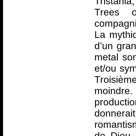
Tristania
Trees o
compagni
La mythi
d’un gra
metal som
et/ou sy
Troisièm
moindre.
producti
donnerai
romantis
de Dieu 