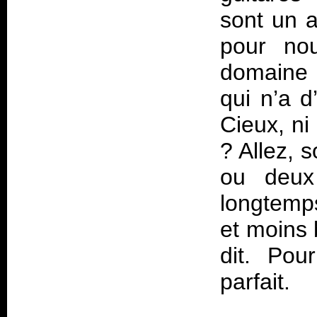
sont un a
pour nou
domaine 
qui n’a d
Cieux, ni
? Allez, 
ou deux
longtemp
et moins b
dit. Pou
parfait.