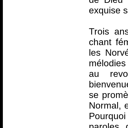
exquise s
Trois an
chant fé
les Norvé
mélodies
au revo
bienvenue
se promè
Normal, e
Pourquoi
paroles 