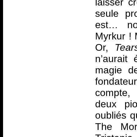
laisser c
seule pr
est… no
Myrkur ! 
Or,
Tears
n’aurait
magie de
fondate
compte, 
deux pio
oubliés 
The Mort