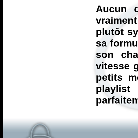
Aucun d
vraiment
plutôt s
sa formul
son cha
vitesse 
petits m
playlist
parfaite