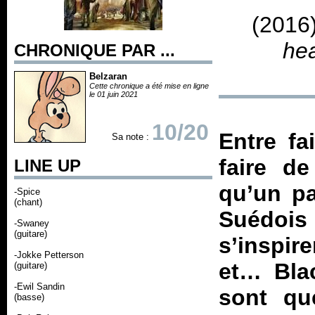
(2016
he
CHRONIQUE PAR ...
Belzaran
Cette chronique a été mise en ligne
le 01 juin 2021
10/20
Entre fa
Sa note :
faire de
LINE UP
qu’un pa
-Spice
(chant)
Suédoi
-Swaney
(guitare)
s’inspir
-Jokke Petterson
et… Bla
(guitare)
-Ewil Sandin
sont qu
(basse)