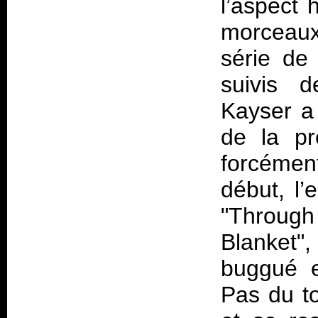
l’aspect 
morceaux 
série de
suivis d
Kayser a 
de la pr
forcémen
début, l’
"Throug
Blanket",
buggué e
Pas du t