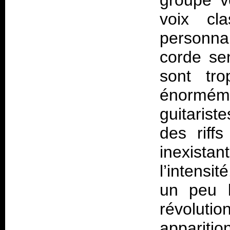
groupe v
voix cl
personna
corde se
sont tro
énorméme
guitarist
des riff
inexista
l’intensi
un peu l
révoluti
apparitio