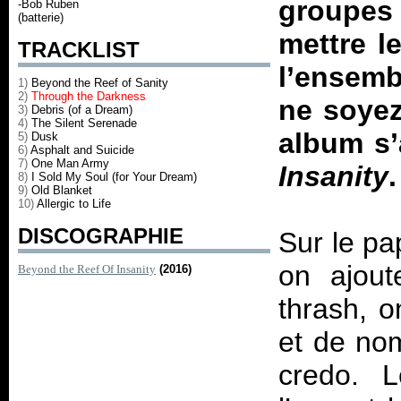
groupes 
-Bob Ruben
(batterie)
mettre l
TRACKLIST
l’ensem
1)
Beyond the Reef of Sanity
2)
Through the Darkness
ne soyez
3)
Debris (of a Dream)
4)
The Silent Serenade
album s
5)
Dusk
6)
Asphalt and Suicide
7)
One Man Army
Insanity
.
8)
I Sold My Soul (for Your Dream)
9)
Old Blanket
10)
Allergic to Life
DISCOGRAPHIE
Sur le pa
on ajou
Beyond the Reef Of Insanity
(2016)
thrash, o
et de nom
credo. L