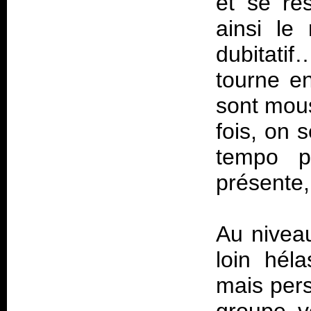
et se re
ainsi le
dubitatif
tourne e
sont mous
fois, on 
tempo pl
présente
Au nivea
loin hél
mais pers