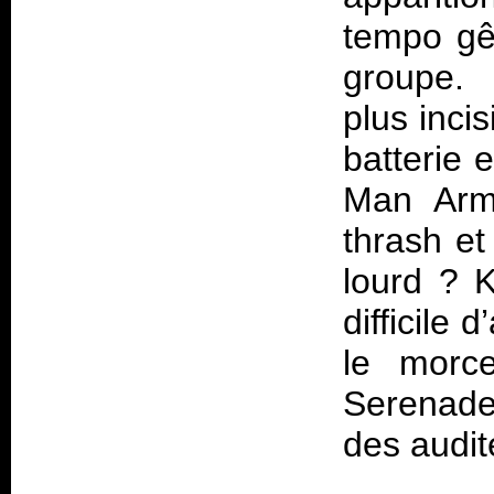
tempo gê
groupe. 
plus incis
batterie 
Man Army
thrash et
lourd ? K
difficile 
le morc
Serenade
des audit