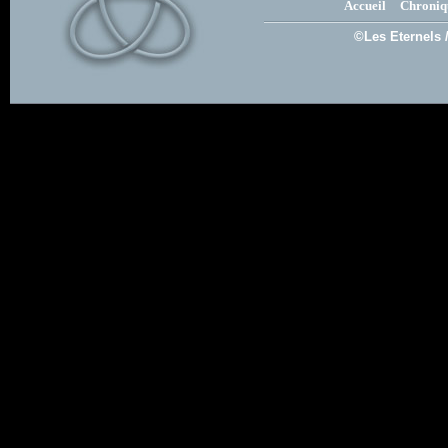
Accueil
Chroniq
©Les Eternels 