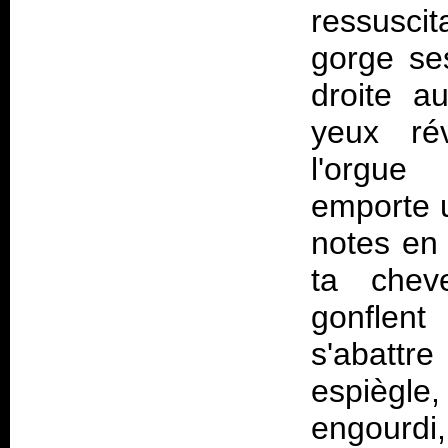
ressusci
gorge ses
droite a
yeux rév
l'orgue
emporte u
notes en 
ta cheve
gonflen
s'abattre
espiègle
engourdi,