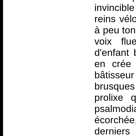
invincibl
reins vél
à peu ton
voix flu
d'enfant 
en crée 
bâtisseu
brusque
prolixe 
psalmodi
écorché
derniers