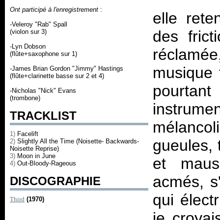
Ont participé à l'enregistrement
:
elle rete
-Veleroy "Rab" Spall
des frict
(violon sur 3)
-Lyn Dobson
réclamé
(flûte+saxophone sur 1)
musique 
-James Brian Gordon "Jimmy" Hastings
(flûte+clarinette basse sur 2 et 4)
pourtan
-Nicholas "Nick" Evans
(trombone)
instrum
TRACKLIST
mélancoli
1)
Facelift
gueules, 
2)
Slightly All the Time (Noisette- Backwards-
Noisette Reprise)
3)
Moon in June
et mauss
4)
Out-Bloody-Rageous
acmés, s
DISCOGRAPHIE
qui élect
Third
(1970)
je croya