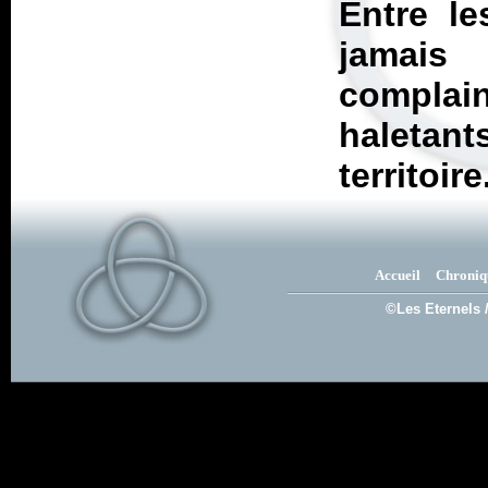
Entre le
jamais
complai
haletan
territoire
Accueil
Chroniq
©Les Eternels 