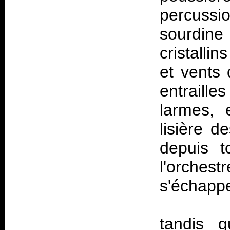
percuss
sourdi
cristalli
et vents 
entraille
larmes, 
lisière d
depuis t
l'orche
s'échappe
tandis q