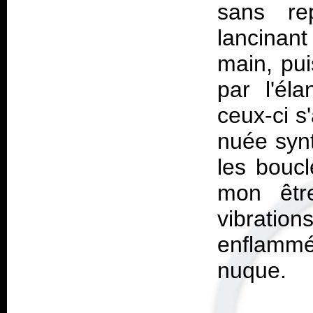
sans re
lancinant
main, pui
par l'él
ceux-ci s
nuée synt
les boucl
mon être
vibration
enflammé
nuque.