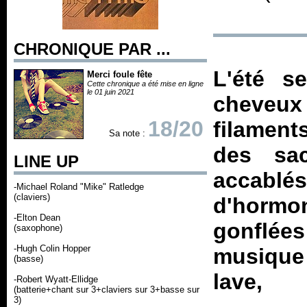
CHRONIQUE PAR ...
L'été s
Merci foule fête
Cette chronique a été mise en ligne
le 01 juin 2021
cheveu
18/20
filament
Sa note :
des sac
LINE UP
accablé
-Michael Roland "Mike" Ratledge
(claviers)
d'hormon
-Elton Dean
gonflée
(saxophone)
-Hugh Colin Hopper
musique
(basse)
lave,
-Robert Wyatt-Ellidge
(batterie+chant sur 3+claviers sur 3+basse sur
3)