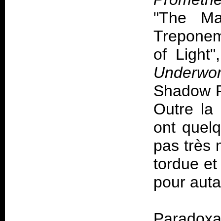
"The Ma
Treponem
of Light
Underwor
Shadow Pr
Outre la 
ont quel
pas très 
tordue et
pour auta
Paradoxa