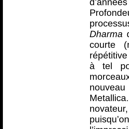
d’anné
Profond
process
Dharma
q
courte 
répétitiv
à tel po
morceau
nouveau 
Metallic
novateur
puisqu