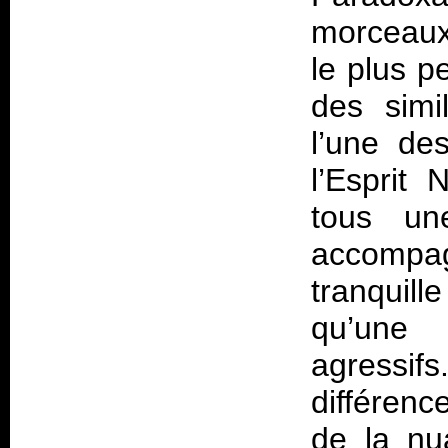
morceaux 
le plus p
des simi
l’une de
l’Esprit 
tous une
accomp
tranquill
qu’une 
agressif
différenc
de la nu