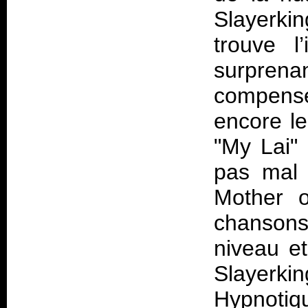
Slayerkin
trouve l’
surprena
compense
encore le
"My Lai" 
pas mal 
Mother o
chansons,
niveau e
Slayerkin
Hypnotiq