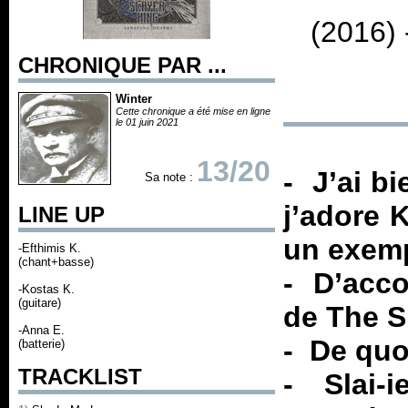
(2016)
CHRONIQUE PAR ...
Winter
Cette chronique a été mise en ligne
le 01 juin 2021
13/20
- J’ai b
Sa note :
j’adore 
LINE UP
un exemp
-Efthimis K.
(chant+basse)
- D’acco
-Kostas K.
(guitare)
de The S
-Anna E.
- De quo
(batterie)
TRACKLIST
- Slai-i