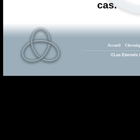
cas.
Accueil
Chroniq
©Les Eternels 