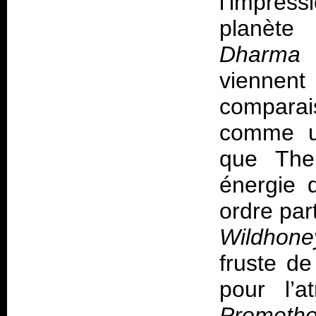
l’impress
planèt
Dharma
n
viennent 
compara
comme un
que The 
énergie 
ordre par
Wildhone
fruste de
pour l’a
Prometh