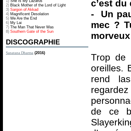
c’est du 
1)
She Is My Lazarus
2)
Black Mother of the Lord of Light
3)
Sargon of Akkad
- Un pau
4)
Magnificent Desolation
5)
We Are the End
mec ? Tu
6)
My Lai
7)
The Man That Never Was
8)
Southern Gate of the Sun
morveux
DISCOGRAPHIE
Sanatana Dharma
(2016)
Trop de 
oreilles. 
rend la
regarde
personnag
de ce b
Slayerki