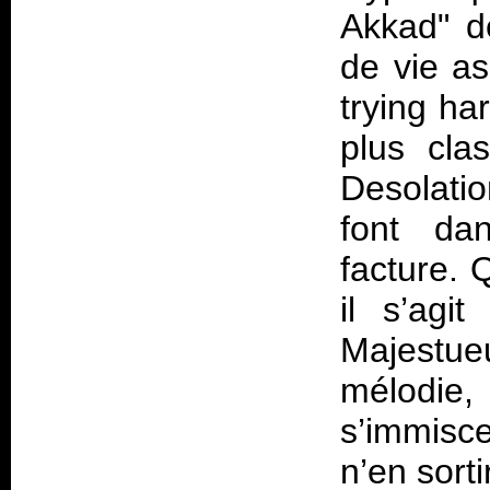
Akkad" d
de vie as
trying ha
plus cla
Desolati
font da
facture. 
il s’agi
Majestu
mélodie,
s’immisc
n’en sorti