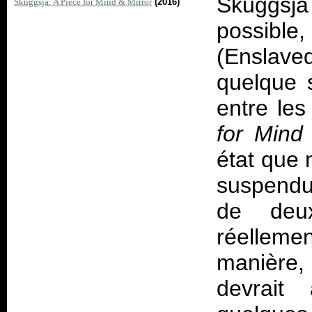
Skuggsj
Skuggsjá: A Piece for Mind & Mirror
(2016)
possible
(Enslave
quelque s
entre le
for Mind
état que 
suspendu
de deux
réellemen
manière
devrait