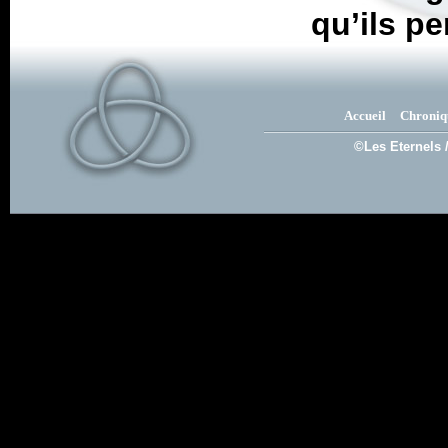
qu’ils pe
Accueil
Chroniq
©Les Eternels 