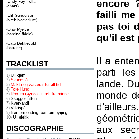
encore ?
-Lindy Fay Hella
(chant)
failli m
-Elif Gundersen
(birch black flute)
pas toi 
-Olav Mjelva
(harding fiddle)
qu’il est
-Cato Bekkevold
(batterie)
Il a ente
TRACKLIST
parti le
1)
Ull kjem
2)
Skuggsjá
lande. Du
3)
Makta og vanæra, for all tid
4)
Tore Hund
monde de
5)
Rop fra røynda - mælt fra minne
6)
Skuggeslåtten
7)
Kvervandi
d’ailleur
8)
Vitkispá
9)
Bøn om ending, bøn om byrjing
géométri
10)
Ull gjekk
DISCOGRAPHIE
aux secr