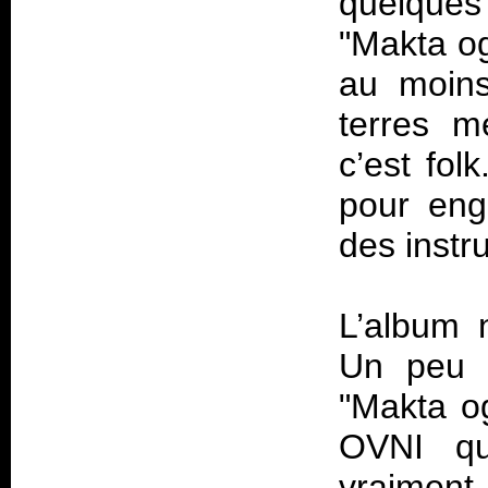
quelques
"Makta og
au moins
terres m
c’est fol
pour eng
des instr
L’album 
Un peu s
"Makta og
OVNI qu’
vraimen