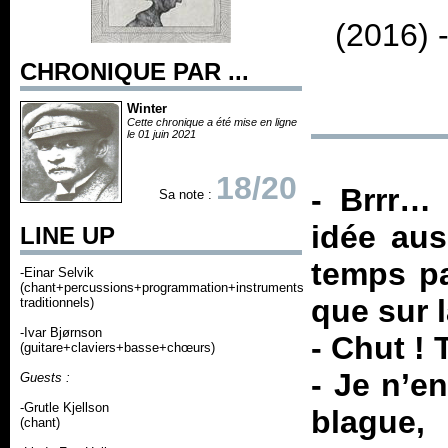
(2016) 
CHRONIQUE PAR ...
Winter
Cette chronique a été mise en ligne
le 01 juin 2021
18/20
- Brrr… 
Sa note :
idée aus
LINE UP
temps pa
-Einar Selvik
(chant+percussions+programmation+instruments
que sur 
traditionnels)
-Ivar Bjørnson
- Chut !
(guitare+claviers+basse+chœurs)
- Je n’e
Guests :
-Grutle Kjellson
blague
(chant)