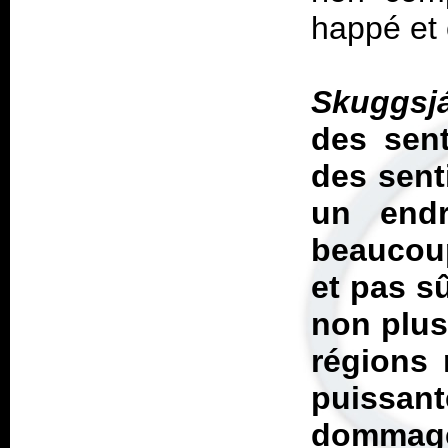
happé et 
Skuggsjá
des sent
des senti
un endr
beaucoup
et pas s
non plus
régions 
puissan
dommage 