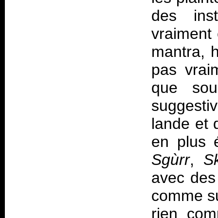
des ins
vraiment 
mantra, 
pas vrai
que soul
suggesti
lande et d
en plus 
Sgùrr
,
S
avec des
comme s
rien com