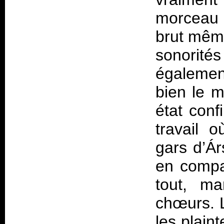
morceau 
brut même
sonorit
égaleme
bien le m
état conf
travail 
gars d’Ár
en compa
tout, ma
chœurs. L
les plain