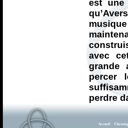
est une
qu’Aver
musiqu
mainte
construi
avec ce
grande a
percer l
suffisam
perdre da
Accueil
Chroniq