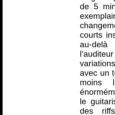
de 5 min
exempla
changem
courts i
au-delà 
l’audite
variatio
avec un t
moins l
énorméme
le guitar
des rif