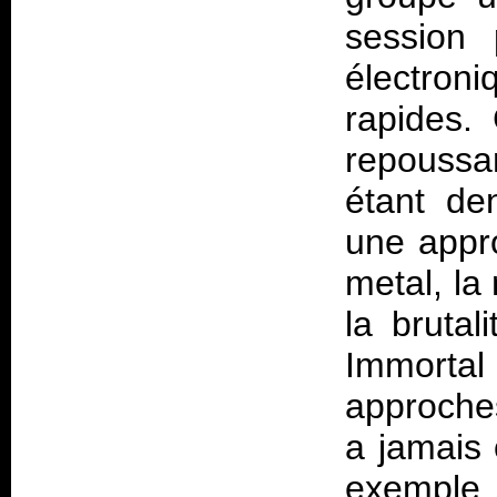
session 
électroni
rapides. 
repoussa
étant den
une appr
metal, la
la brutal
Immorta
approche
a jamais 
exemple