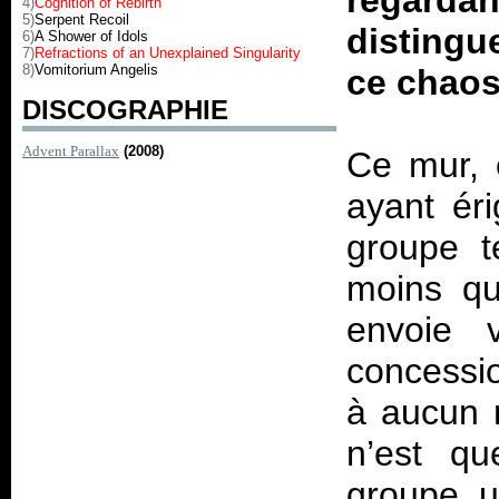
regardant
4)
Cognition of Rebirth
5)
Serpent Recoil
distingu
6)
A Shower of Idols
7)
Refractions of an Unexplained Singularity
8)
Vomitorium Angelis
ce chaos
DISCOGRAPHIE
Advent Parallax
(2008)
Ce mur, 
ayant éri
groupe t
moins qu
envoie 
concessio
à aucun 
n’est qu
groupe ut