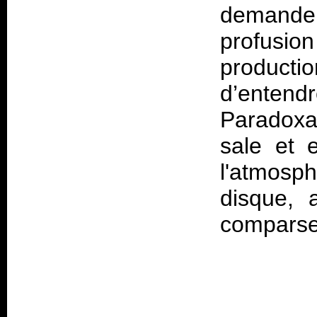
demander
profusi
productio
d’entend
Paradoxal
sale et 
l'atmosp
disque, 