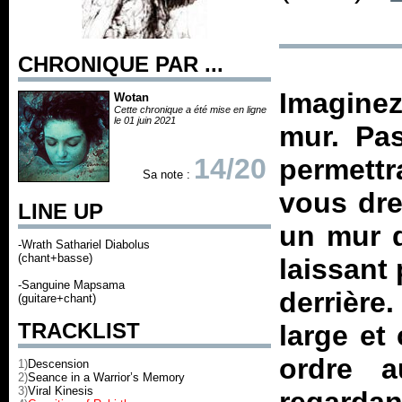
CHRONIQUE PAR ...
Imaginez
Wotan
Cette chronique a été mise en ligne
le 01 juin 2021
mur. Pas
14/20
permett
Sa note :
vous dre
LINE UP
un mur q
-Wrath Sathariel Diabolus
(chant+basse)
laissant
-Sanguine Mapsama
derrièr
(guitare+chant)
TRACKLIST
large et
ordre 
1)
Descension
2)
Seance in a Warrior’s Memory
3)
Viral Kinesis