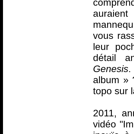
comprendr
auraien
mannequi
vous rass
leur poc
détail a
Genesis
.
album
» 
topo sur l
2011, an
vidéo "Im