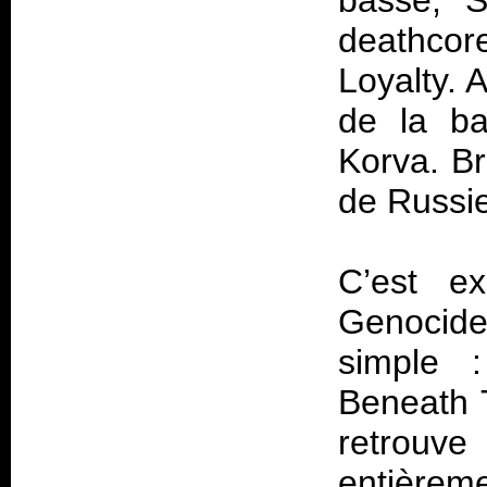
basse, S
deathcore
Loyalty. 
de la ba
Korva. Bre
de Russi
C’est e
Genocide
simple 
Beneath 
retrouv
entièrem