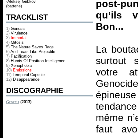
post-pun
-Aleksej Gribkov
(batterie)
qu’ils 
TRACKLIST
Bon...
1)
Genesis
2)
Virulence
3)
Immortal
4)
Mitosis
La bouta
5)
The Nature Saves Rage
6)
And Tears Like Projectile
7)
Pacification
surtout 
8)
Hubris Of Positron Intelligence
9)
Xenophobia
votre a
10)
Emissions
11)
Temporal Capsule
12)
Disappearance
Genocid
DISCOGRAPHIE
épineuse 
Genesis
(2013)
tendance
même n’es
faut avo