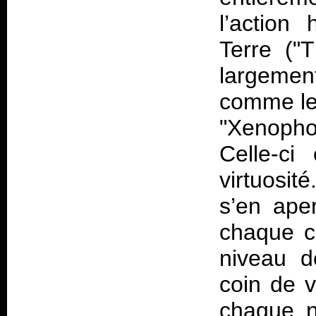
l’action
Terre ("
largement
comme le 
"Xenopho
Celle-ci
virtuosit
s’en ape
chaque c
niveau d
coin de v
chaque n