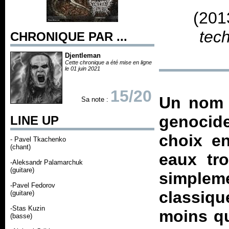
(201
tec
CHRONIQUE PAR ...
Djentleman
Cette chronique a été mise en ligne
le 01 juin 2021
15/20
Un nom 
Sa note :
genoci
LINE UP
choix en
- Pavel Tkachenko
(chant)
eaux tro
-Aleksandr Palamarchuk
(guitare)
simpleme
-Pavel Fedorov
classiqu
(guitare)
-Stas Kuzin
moins qu
(basse)