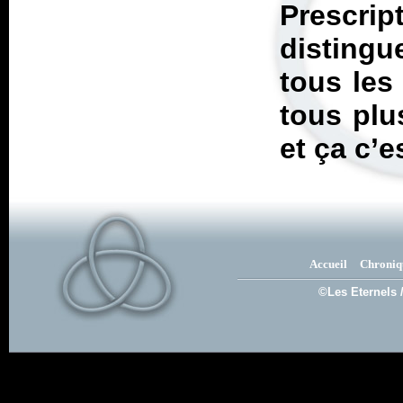
Prescri
disting
tous les
tous plu
et ça c’e
Accueil
Chroniq
©Les Eternels 