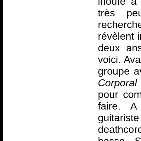
inouïe à
très pe
recherch
révèlent 
deux ans
voici. Av
groupe a
Corporal
pour com
faire. 
guitaris
deathcor