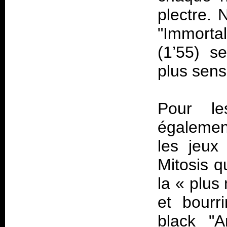
plectre. 
"Immortal
(1’55) s
plus sens
Pour le
égalemen
les jeux
Mitosis q
la «
plus
et bourr
black "A