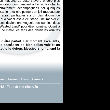
n matière. La suite s’avère encore plus
’auditeur commencent à frémir, les chants
 parfaitement accompagnées par quelques
as loin, et elle pointe son joli museau sur
 il aurait pu figurer sur un des albums de
e duo vocal est à ce stade une merveille.
ues deviennent vaguelettes sur les deux
"Wasted Land" pour être honnête. Quant à
ra peut-être les fans des dernières œuvres
d’être parfait. Par moment excellents,
ls possèdent de bien belles voix et un
seule le détour. Messieurs, on attend la
eam
Forum
Liens
Contact
12 - Tous droits réservés