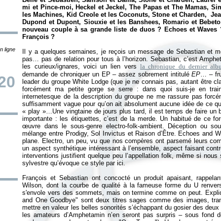
mi et Pince-moi, Heckel et Jeckel, The Papas et The Mamas, Sim
les Machines, Kid Creole et les Coconuts, Stone et Charden, Je
Dupond et Dupont, Siouxie et les Banshees, Romario et Bebeto… 
nouveau couple à sa grande liste de duos ? Echoes et Waves ?
François ?
n ligne
Il y a quelques semaines, je reçois un message de Sebastian et 
pas… pas de relation pour tous à l’horizon. Sebastian, c’est Amphe
les curieux/ignares, voici un lien vers
la chronique du dernier alb
demande de chroniquer un EP – assez sobrement intitulé
EP
… – fru
20
leader du groupe White Lodge (que je ne connais pas, autant être clai
forcément ma petite gorge se serre : dans quoi suis-je en tr
internetesque de la description du groupe ne me rassure pas forc
suffisamment vague pour qu’on ait absolument aucune idée de ce qui
«
play
»…Une vingtaine de jours plus tard, il est temps de faire un
importante : les étiquettes, c’est de la merde. Un habitué de ce f
œuvre dans le sous-genre electro-folk-ambient. Déception ou sou
mélange entre Prodigy, Sol Invictus et Raison d’Être. Echoes and W
plane. Electro, un peu, vu que nos compères ont parsemé leurs comp
un aspect synthétique intéressant à l’ensemble, aspect faisant cont
interventions justifient quelque peu l’appellation folk, même si no
sylvestre qu’évoque ce style par ici.
François et Sebastian ont concocté un produit apaisant, rappelan
Wilson, dont la courbe de qualité à la fameuse forme du U renver
s'envole vers des sommets, mais on termine comme on peut. Expli
and One Goodbye" sont deux titres sages comme des images, tran
mettre en valeur les belles sonorités s’échappant du gosier des deux 
les amateurs d’Amphetamin n’en seront pas surpris – sous fond d