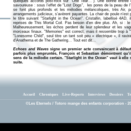
quelques accords post-rock sur "One Tear…"). Une bonne entrée e
savoureuse : sous l’effet de "Lost Dogs", les pores de la peau de l
se font plus profonds et les mélodies mélancoliques, très Air,
arrangements judicieux, s’avèrent payantes. La chair de poule n’est p
le titre suivant "Starlight in the Ocean". Cristallin, labellisé 4AD,
reprises de This Mortal Coil. Pas besoin d’en dire plus. Ah, si : l
Malheureusement, les échos perdent de leur splendeur et les vag
morceaux finaux. "Memories" est correct, mais il ressemble trop à 
"Lonesome Child", seul titre un tant soit peu «
électrique
», il ravi
d’Anathema et de The Gathering… Tout est dit…
Echoes and Waves
signe un premier acte convaincant à défaut 
parfois plus empruntés, François et Sebastian démontrent qu’i
sens de la mélodie certain. "Starlight in the Ocean" vaut à elle 
suite.
Accueil
Chroniques
Live-Reports
Interviews
Dossiers
T
©Les Eternels / Totoro mange des enfants corporation - 20