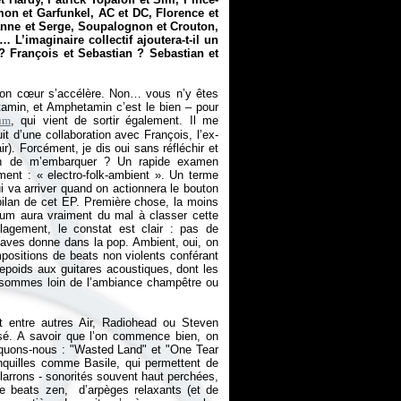
on et Garfunkel, AC et DC, Florence et
anne et Serge, Soupalognon et Crouton,
L’imaginaire collectif ajoutera-t-il un
 François et Sebastian ? Sebastian et
mon cœur s’accélère. Non… vous n’y êtes
tamin, et Amphetamin c’est le bien – pour
um
, qui vient de sortir également. Il me
it d’une collaboration avec François, l’ex-
r). Forcément, je dis oui sans réfléchir et
ain de m’embarquer ? Un rapide examen
ément : «
electro-folk-ambient
». Un terme
 va arriver quand on actionnera le bouton
 bilan de cet EP. Première chose, la moins
orum aura vraiment du mal à classer cette
lagement, le constat est clair : pas de
aves donne dans la pop. Ambient, oui, on
ositions de beats non violents conférant
repoids aux guitares acoustiques, dont les
us sommes loin de l’ambiance champêtre ou
t entre autres Air, Radiohead ou Steven
sé. A savoir que l’on commence bien, on
quons-nous : "Wasted Land" et "One Tear
quilles comme Basile, qui permettent de
larrons - sonorités souvent haut perchées,
e beats zen, d’arpèges relaxants (et de