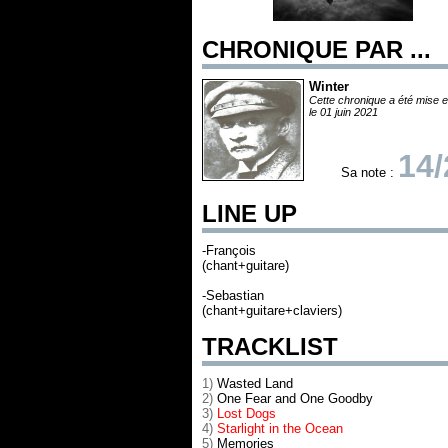
CHRONIQUE PAR ...
Winter
Cette chronique a été mise e
le 01 juin 2021
14/
Sa note :
LINE UP
-François
(chant+guitare)
-Sebastian
(chant+guitare+claviers)
TRACKLIST
1)
Wasted Land
2)
One Fear and One Goodby
3)
Lost Dogs
4)
Starlight in the Ocean
5)
Memories