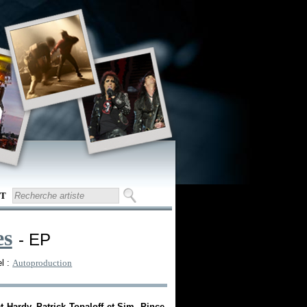
T
es
- EP
l :
Autoproduction
t Hardy, Patrick Topaloff et Sim, Pince-