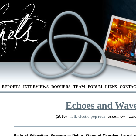
E-REPORTS
INTERVIEWS
DOSSIERS
TEAM
FORUM
LIENS
CONTAC
Echoes and Wav
(2015) -
folk
electro
pop rock
respiration
- Labe
Belle et Sébastien, Samson et Dalila, Stone et Charden, Laurel e